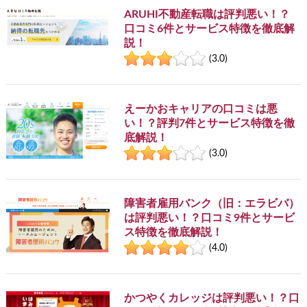
ARUHI不動産転職は評判悪い！？
口コミ6件とサービス特徴を徹底解
説！
(3.0)
えーかおキャリアの口コミは悪
い！？評判7件とサービス特徴を徹
底解説！
(3.0)
障害者雇用バンク（旧：エラビバ）
は評判悪い！？口コミ9件とサービ
ス特徴を徹底解説！
(4.0)
かつやくカレッジは評判悪い！？口