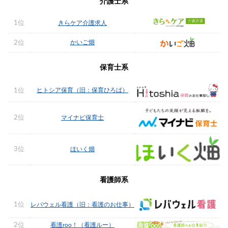
介護士系
1位
きらケア介護求人
かいご畑
2位
保育士系
ヒトシア保育（旧：保育ひろば）
1位
2位
マイナビ保育士
3位
ほいく畑
看護師系
1位
レバウェル看護（旧：看護のお仕事）
2位
看護roo！（看護ルー）