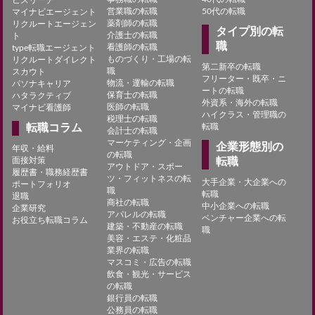
営業職の転職
50代の転職
マイナビエージェント
薬剤師の転職
リクルートエージェン
タイプ別の転
介護士の転職
ト
職
看護師の転職
type転職エージェント
ものづくり・工場の転
リクルートダイレクト
第二新卒の転職
職
スカウト
フリーター・既卒・ニ
物流・運輸の転職
パソナキャリア
ートの転職
保育士の転職
ハタラクティブ
外資系・海外の転職
医師の転職
マイナビ看護師
ハイクラス・管理職の
税理士の転職
転職コラム
転職
会計士の転職
マーケティング・企画
企業形態別の
年収・給料
の転職
面接対策
転職
アウトドア・スポー
履歴書・職務経歴書
ツ・フィットネスの転
大手企業・大企業への
ポートフォリオ
職
転職
退職
商社の転職
中小企業への転職
企業研究
アパレルの転職
ベンチャー企業への転
お役立ち転職コラム
建築・不動産の転職
職
美容・エステ・化粧品
業界の転職
マスコミ・広告の転職
飲食・観光・サービス
の転職
銀行員の転職
公務員の転職