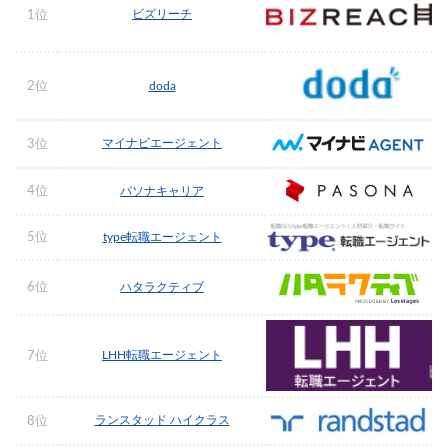
ビズリーチ
1位
2位
doda
マイナビエージェント
3位
4位
パソナキャリア
5位
type転職エージェント
6位
ハタラクティブ
LHH転職エージェント
7位
ランスタッド ハイクラス
8位