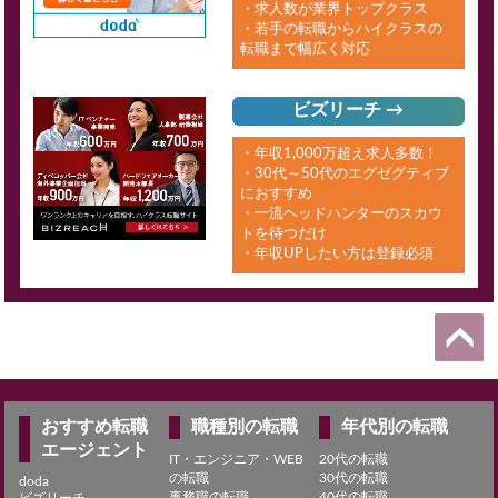
・求人数が業界トップクラス
・若手の転職からハイクラスの
転職まで幅広く対応
ビズリーチ →
・年収1,000万超え求人多数！
・30代～50代のエグゼグティブ
におすすめ
・一流ヘッドハンターのスカウ
トを待つだけ
・年収UPしたい方は登録必須
おすすめ転職
職種別の転職
年代別の転職
エージェント
IT・エンジニア・WEB
20代の転職
の転職
30代の転職
doda
事務職の転職
40代の転職
ビズリーチ