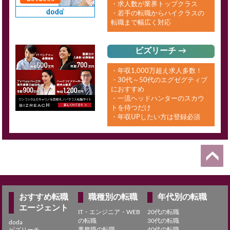
・求人数が業界トップクラス
・若手の転職からハイクラスの
転職まで幅広く対応
ビズリーチ →
・年収1,000万超え求人多数！
・30代～50代のエグゼグティブ
におすすめ
・一流ヘッドハンターのスカウ
トを待つだけ
・年収UPしたい方は登録必須
おすすめ転職
職種別の転職
年代別の転職
エージェント
IT・エンジニア・WEB
20代の転職
の転職
30代の転職
doda
事務職の転職
40代の転職
ビズリーチ