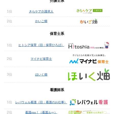
介護士系
1位
きらケア介護求人
かいご畑
2位
保育士系
ヒトシア保育（旧：保育ひろば）
1位
2位
マイナビ保育士
3位
ほいく畑
看護師系
1位
レバウェル看護（旧：看護のお仕事）
2位
看護roo！（看護ルー）