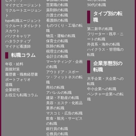
営業職の転職
50代の転職
マイナビエージェント
薬剤師の転職
リクルートエージェン
タイプ別の転
介護士の転職
ト
職
看護師の転職
type転職エージェント
ものづくり・工場の転
リクルートダイレクト
第二新卒の転職
職
スカウト
フリーター・既卒・ニ
物流・運輸の転職
パソナキャリア
ートの転職
保育士の転職
ハタラクティブ
外資系・海外の転職
医師の転職
マイナビ看護師
ハイクラス・管理職の
税理士の転職
転職コラム
転職
会計士の転職
マーケティング・企画
企業形態別の
年収・給料
の転職
面接対策
転職
アウトドア・スポー
履歴書・職務経歴書
ツ・フィットネスの転
大手企業・大企業への
ポートフォリオ
職
転職
退職
商社の転職
中小企業への転職
企業研究
アパレルの転職
ベンチャー企業への転
お役立ち転職コラム
建築・不動産の転職
職
美容・エステ・化粧品
業界の転職
マスコミ・広告の転職
飲食・観光・サービス
の転職
銀行員の転職
公務員の転職