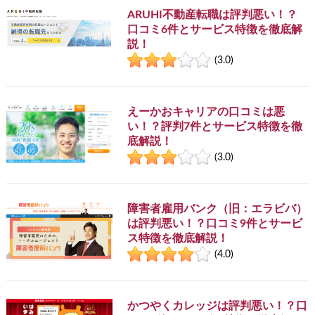
ARUHI不動産転職は評判悪い！？
口コミ6件とサービス特徴を徹底解
説！
(3.0)
えーかおキャリアの口コミは悪
い！？評判7件とサービス特徴を徹
底解説！
(3.0)
障害者雇用バンク（旧：エラビバ）
は評判悪い！？口コミ9件とサービ
ス特徴を徹底解説！
(4.0)
かつやくカレッジは評判悪い！？口