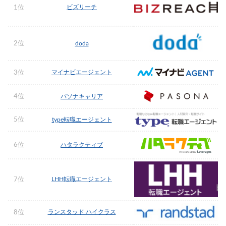
ビズリーチ
1位
2位
doda
マイナビエージェント
3位
4位
パソナキャリア
5位
type転職エージェント
6位
ハタラクティブ
LHH転職エージェント
7位
ランスタッド ハイクラス
8位