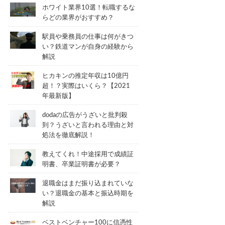
ホワイト業界10選！転職するな
らどの業界がおすすめ？
駅員や乗務員の仕事は何がきつ
い？鉄道マンが自身の経験から
解説
ヒカキンの推定年収は10億円
超！？実際はいくら？【2021
年最新版】
dodaの広告がうざいと批判殺
到？うざいと言われる理由と対
処法を徹底解説！
教えてくれ！中途採用で成績証
明書、卒業証明書が必要？
退職金はまだ振り込まれていな
い？退職金の基本と振込時期を
解説
ベストベンチャー100に信憑性