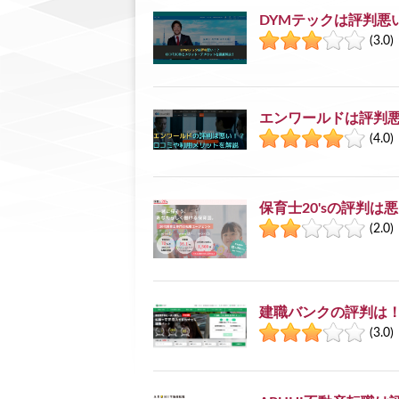
DYMテックは評判悪
(3.0)
エンワールドは評判悪
(4.0)
保育士20'sの評判
(2.0)
建職バンクの評判は
(3.0)