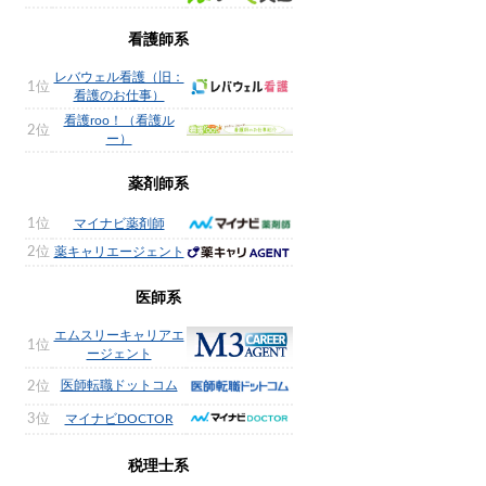
看護師系
レバウェル看護（旧：
1位
看護のお仕事）
看護roo！（看護ル
2位
ー）
薬剤師系
1位
マイナビ薬剤師
2位
薬キャリエージェント
医師系
エムスリーキャリアエ
1位
ージェント
医師転職ドットコム
2位
3位
マイナビDOCTOR
税理士系