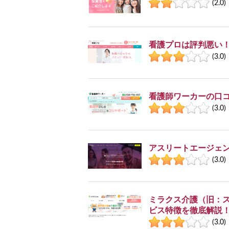
(2.0)
看護プロは評判悪い
(3.0)
看護師ワーカーの口コ
(3.0)
アスリートエージェ
(3.0)
ミラクス介護（旧：
ビス特徴を徹底解説
(3.0)