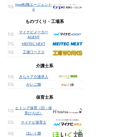
type転職エージェント
3位
it
ものづくり・工場系
マイナビメーカー
1位
AGENT
2位
MEITEC NEXT
工場ワークス
3位
介護士系
1位
きらケア介護求人
2位
かいご畑
保育士系
ヒトシア保育（旧：保
1位
育ひろば）
2位
マイナビ保育士
ほいく畑
3位