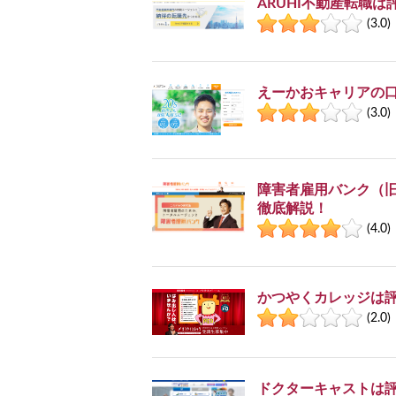
ARUHI不動産転職
(3.0)
えーかおキャリアの
(3.0)
障害者雇用バンク（
徹底解説！
(4.0)
かつやくカレッジは
(2.0)
ドクターキャストは