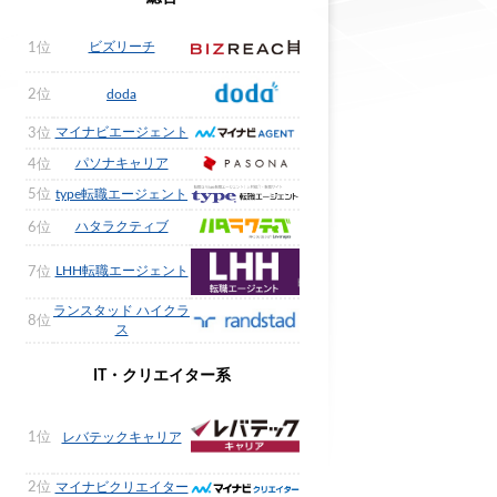
ビズリーチ
1位
2位
doda
マイナビエージェント
3位
パソナキャリア
4位
5位
type転職エージェント
ハタラクティブ
6位
LHH転職エージェント
7位
ランスタッド ハイクラ
8位
ス
IT・クリエイター系
1位
レバテックキャリア
2位
マイナビクリエイター