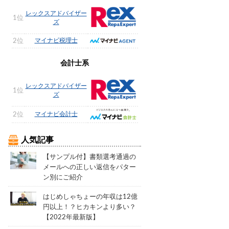
レックスアドバイザー
1位
ズ
マイナビ税理士
2位
会計士系
レックスアドバイザー
1位
ズ
マイナビ会計士
2位
人気記事
【サンプル付】書類選考通過の
メールへの正しい返信をパター
ン別にご紹介
はじめしゃちょーの年収は12億
円以上！？ヒカキンより多い？
【2022年最新版】