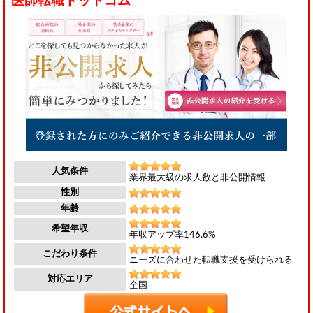
医師転職ドットコム
人気条件
業界最大級の求人数と非公開情報
性別
年齢
希望年収
年収アップ率146.6%
こだわり条件
ニーズに合わせた転職支援を受けられる
対応エリア
全国