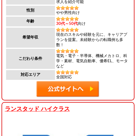
求人を紹介可能
性別
やや男性向け
年齢
30代～50代
向け
現在のスキルや経験を元に、キャリアプ
希望年収
ランを提案。未経験からの転職例も多
数！
電気・電子・半導体、機械メカトロ、科
こだわり条件
学・素材、電気自動車、優希EL、モータ
など
対応エリア
全国対応
ランスタッド ハイクラス