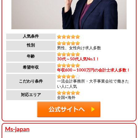
人気条件
性別
男性、女性向け求人多数
年齢
30代～50代人気No.1！
希望年収
年収600～1000万円の会計士求人多数！
一流会計事務所・大手事業会社で働きた
こだわり条件
い人に人気
対応エリア
全国+海外
Ms-japan