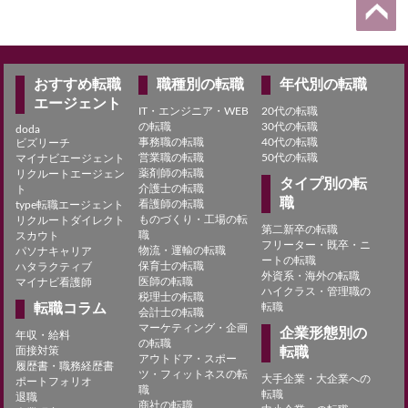
おすすめ転職
職種別の転職
年代別の転職
エージェント
IT・エンジニア・WEB
20代の転職
の転職
30代の転職
doda
事務職の転職
40代の転職
ビズリーチ
営業職の転職
50代の転職
マイナビエージェント
薬剤師の転職
リクルートエージェン
タイプ別の転
介護士の転職
ト
職
看護師の転職
type転職エージェント
ものづくり・工場の転
リクルートダイレクト
第二新卒の転職
職
スカウト
フリーター・既卒・ニ
物流・運輸の転職
パソナキャリア
ートの転職
保育士の転職
ハタラクティブ
外資系・海外の転職
医師の転職
マイナビ看護師
ハイクラス・管理職の
税理士の転職
転職コラム
転職
会計士の転職
マーケティング・企画
企業形態別の
年収・給料
の転職
面接対策
転職
アウトドア・スポー
履歴書・職務経歴書
ツ・フィットネスの転
大手企業・大企業への
ポートフォリオ
職
転職
退職
商社の転職