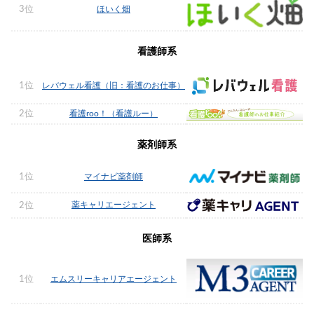
3位
ほいく畑
看護師系
1位
レバウェル看護（旧：看護のお仕事）
2位
看護roo！（看護ルー）
薬剤師系
1位
マイナビ薬剤師
薬キャリエージェント
2位
医師系
1位
エムスリーキャリアエージェント