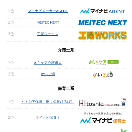
マイナビメーカーAGENT
1位
2位
MEITEC NEXT
工場ワークス
3位
介護士系
1位
きらケア介護求人
かいご畑
2位
保育士系
ヒトシア保育（旧：保育ひろば）
1位
2位
マイナビ保育士