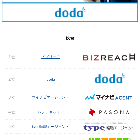
総合
ビズリーチ
1位
2位
doda
マイナビエージェント
3位
4位
パソナキャリア
5位
type転職エージェント