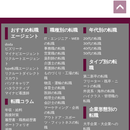
おすすめ転職
職種別の転職
年代別の転職
エージェント
IT・エンジニア・WEB
20代の転職
の転職
30代の転職
doda
事務職の転職
40代の転職
ビズリーチ
営業職の転職
50代の転職
マイナビエージェント
薬剤師の転職
リクルートエージェン
タイプ別の転
介護士の転職
ト
職
看護師の転職
type転職エージェント
ものづくり・工場の転
リクルートダイレクト
第二新卒の転職
職
スカウト
フリーター・既卒・ニ
物流・運輸の転職
パソナキャリア
ートの転職
保育士の転職
ハタラクティブ
外資系・海外の転職
医師の転職
マイナビ看護師
ハイクラス・管理職の
税理士の転職
転職コラム
転職
会計士の転職
マーケティング・企画
企業形態別の
年収・給料
の転職
面接対策
転職
アウトドア・スポー
履歴書・職務経歴書
ツ・フィットネスの転
大手企業・大企業への
ポートフォリオ
職
転職
退職