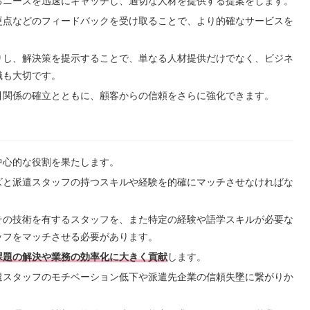
るニーズを迅速にキャッチし、適切な人材を提供する提案をします。
更点などのフィードバックを受け取ることで、より的確なサービスを
りし、解決策を提示することで、単なる人材提供だけでなく、ビジネ
識も大切です。
引関係の確立とともに、顧客からの信頼をさらに強化できます。
中心的な役割を果たします。
ズと派遣スタッフの持つスキルや経験を的確にマッチさせなければな
その技術を有するスタッフを、また特定の経験や語学スキルが必要な
ッフをマッチさせる必要があります。
課題の解決や業務の効率化に大きく貢献
します。
遣スタッフのモチベーション低下や派遣先企業の信頼失墜に繋がりか