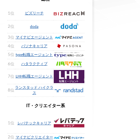
ビズリーチ
1位
2位
doda
マイナビエージェント
3位
パソナキャリア
4位
5位
type転職エージェント
ハタラクティブ
6位
LHH転職エージェント
7位
ランスタッド ハイクラ
8位
ス
IT・クリエイター系
1位
レバテックキャリア
2位
マイナビクリエイター