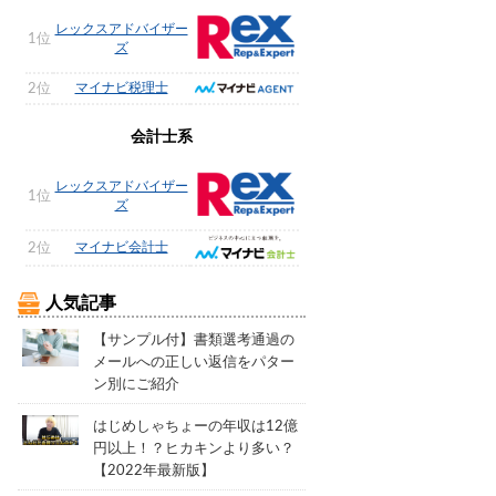
レックスアドバイザー
1位
ズ
マイナビ税理士
2位
会計士系
レックスアドバイザー
1位
ズ
マイナビ会計士
2位
人気記事
【サンプル付】書類選考通過の
メールへの正しい返信をパター
ン別にご紹介
はじめしゃちょーの年収は12億
円以上！？ヒカキンより多い？
【2022年最新版】