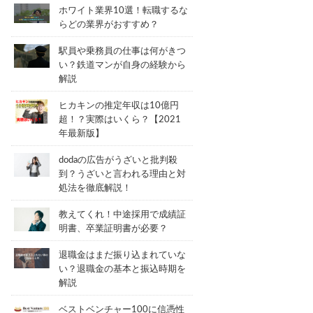
ホワイト業界10選！転職するな
らどの業界がおすすめ？
駅員や乗務員の仕事は何がきつ
い？鉄道マンが自身の経験から
解説
ヒカキンの推定年収は10億円
超！？実際はいくら？【2021
年最新版】
dodaの広告がうざいと批判殺
到？うざいと言われる理由と対
処法を徹底解説！
教えてくれ！中途採用で成績証
明書、卒業証明書が必要？
退職金はまだ振り込まれていな
い？退職金の基本と振込時期を
解説
ベストベンチャー100に信憑性