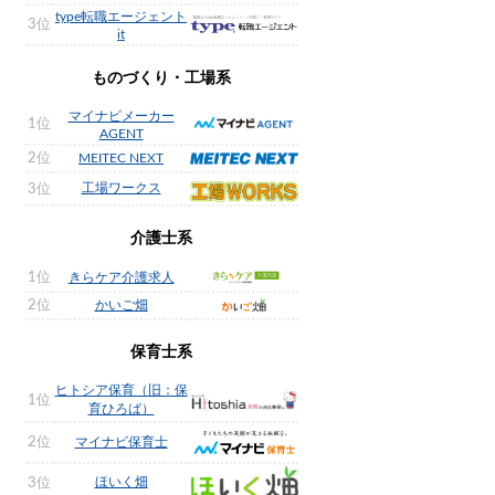
type転職エージェント
3位
it
ものづくり・工場系
マイナビメーカー
1位
AGENT
2位
MEITEC NEXT
工場ワークス
3位
介護士系
1位
きらケア介護求人
2位
かいご畑
保育士系
ヒトシア保育（旧：保
1位
育ひろば）
2位
マイナビ保育士
ほいく畑
3位