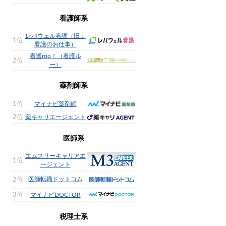
看護師系
レバウェル看護（旧：
1位
看護のお仕事）
看護roo！（看護ル
2位
ー）
薬剤師系
1位
マイナビ薬剤師
2位
薬キャリエージェント
医師系
エムスリーキャリアエ
1位
ージェント
医師転職ドットコム
2位
3位
マイナビDOCTOR
税理士系