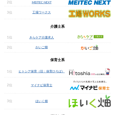
2位
MEITEC NEXT
工場ワークス
3位
介護士系
1位
きらケア介護求人
かいご畑
2位
保育士系
ヒトシア保育（旧：保育ひろば）
1位
2位
マイナビ保育士
3位
ほいく畑