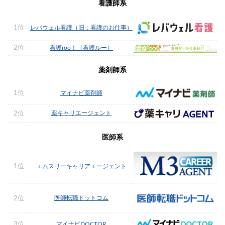
看護師系
1位
レバウェル看護（旧：看護のお仕事）
2位
看護roo！（看護ルー）
薬剤師系
1位
マイナビ薬剤師
薬キャリエージェント
2位
医師系
1位
エムスリーキャリアエージェント
医師転職ドットコム
2位
3位
マイナビDOCTOR