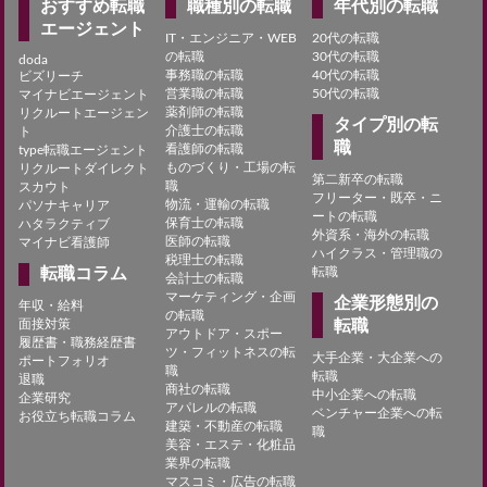
おすすめ転職
職種別の転職
年代別の転職
エージェント
IT・エンジニア・WEB
20代の転職
の転職
30代の転職
doda
事務職の転職
40代の転職
ビズリーチ
営業職の転職
50代の転職
マイナビエージェント
薬剤師の転職
リクルートエージェン
タイプ別の転
介護士の転職
ト
職
看護師の転職
type転職エージェント
ものづくり・工場の転
リクルートダイレクト
第二新卒の転職
職
スカウト
フリーター・既卒・ニ
物流・運輸の転職
パソナキャリア
ートの転職
保育士の転職
ハタラクティブ
外資系・海外の転職
医師の転職
マイナビ看護師
ハイクラス・管理職の
税理士の転職
転職コラム
転職
会計士の転職
マーケティング・企画
企業形態別の
年収・給料
の転職
面接対策
転職
アウトドア・スポー
履歴書・職務経歴書
ツ・フィットネスの転
大手企業・大企業への
ポートフォリオ
職
転職
退職
商社の転職
中小企業への転職
企業研究
アパレルの転職
ベンチャー企業への転
お役立ち転職コラム
建築・不動産の転職
職
美容・エステ・化粧品
業界の転職
マスコミ・広告の転職