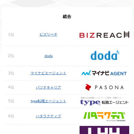
総合
ビズリーチ
1位
2位
doda
マイナビエージェント
3位
4位
パソナキャリア
5位
type転職エージェント
6位
ハタラクティブ