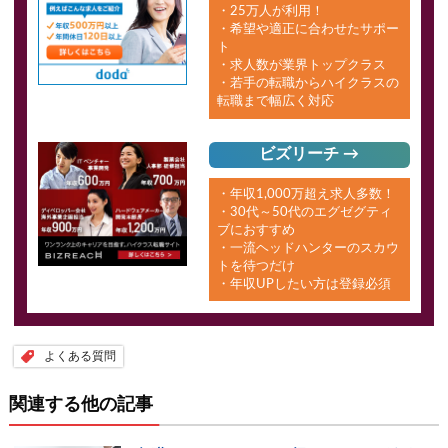
・25万人が利用！
・希望や適正に合わせたサポー
ト
・求人数が業界トップクラス
・若手の転職からハイクラスの
転職まで幅広く対応
ビズリーチ →
・年収1,000万超え求人多数！
・30代～50代のエグゼグティ
ブにおすすめ
・一流ヘッドハンターのスカウ
トを待つだけ
・年収UPしたい方は登録必須
よくある質問
関連する他の記事