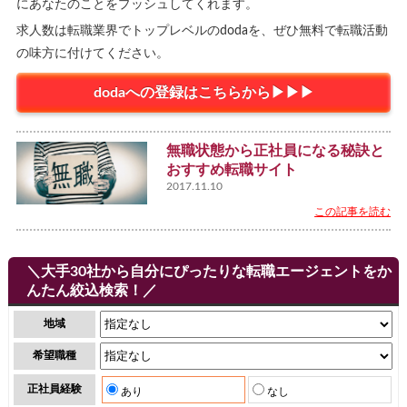
にあなたのことをプッシュしてくれます。
求人数は転職業界でトップレベルのdodaを、ぜひ無料で転職活動
の味方に付けてください。
dodaへの登録はこちらから▶▶▶
無職状態から正社員になる秘訣と
おすすめ転職サイト
2017.11.10
この記事を読む
＼大手30社から自分にぴったりな転職エージェントをか
んたん絞込検索！／
地域
希望職種
正社員経験
あり
なし