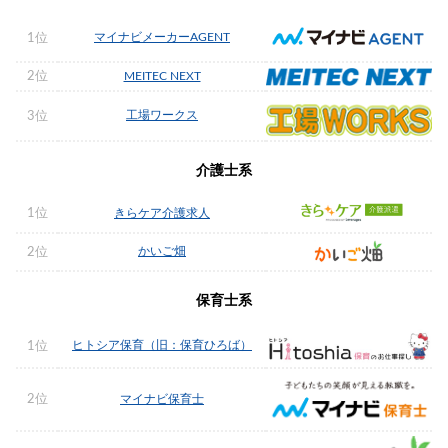
マイナビメーカーAGENT
1位
2位
MEITEC NEXT
工場ワークス
3位
介護士系
1位
きらケア介護求人
かいご畑
2位
保育士系
ヒトシア保育（旧：保育ひろば）
1位
2位
マイナビ保育士