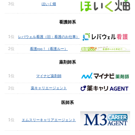
3位
ほいく畑
看護師系
1位
レバウェル看護（旧：看護のお仕事）
2位
看護roo！（看護ルー）
薬剤師系
1位
マイナビ薬剤師
薬キャリエージェント
2位
医師系
1位
エムスリーキャリアエージェント