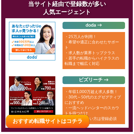
当サイト経由で登録数が多い
人気エージェント
doda →
・25万人が利用！
・希望や適正に合わせたサポー
ト
・求人数が業界トップクラス
・若手の転職からハイクラスの
転職まで幅広く対応
ビズリーチ →
・年収1,000万超え求人多数！
・30代～50代のエグゼグティブ
におすすめ
・一流ヘッドハンターのスカウ
トを待つだけ
・年収UPしたい方は登録必須
おすすめ転職サイトはコチラ
おすすめ転職サイトはコチラ