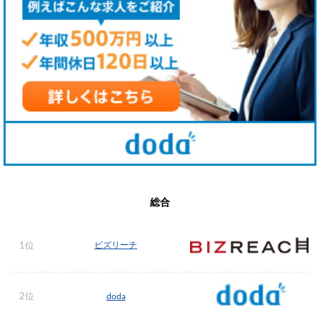
総合
ビズリーチ
1位
2位
doda