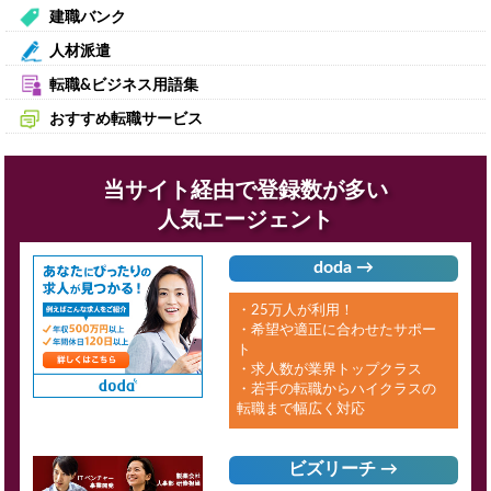
建職バンク
人材派遣
転職&ビジネス用語集
おすすめ転職サービス
当サイト経由で登録数が多い
人気エージェント
doda →
・25万人が利用！
・希望や適正に合わせたサポー
ト
・求人数が業界トップクラス
・若手の転職からハイクラスの
転職まで幅広く対応
ビズリーチ →