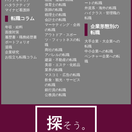
ートの転職
保育士の転職
ハタラクティブ
外資系・海外の転職
医師の転職
マイナビ看護師
ハイクラス・管理職の
税理士の転職
転職コラム
転職
会計士の転職
マーケティング・企画
企業形態別の
年収・給料
の転職
面接対策
転職
アウトドア・スポー
履歴書・職務経歴書
ツ・フィットネスの転
大手企業・大企業への
ポートフォリオ
職
転職
退職
商社の転職
中小企業への転職
企業研究
アパレルの転職
ベンチャー企業への転
お役立ち転職コラム
建築・不動産の転職
職
美容・エステ・化粧品
業界の転職
マスコミ・広告の転職
飲食・観光・サービス
の転職
銀行員の転職
公務員の転職