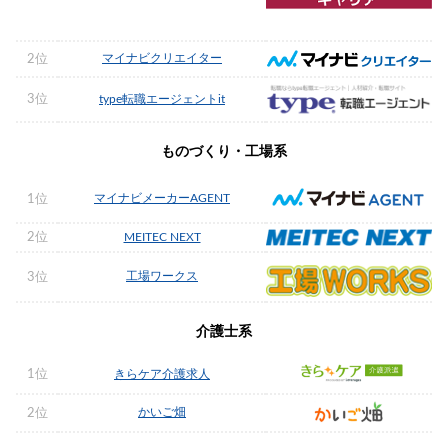
マイナビクリエイター
2位
3位
type転職エージェントit
ものづくり・工場系
マイナビメーカーAGENT
1位
2位
MEITEC NEXT
工場ワークス
3位
介護士系
1位
きらケア介護求人
かいご畑
2位