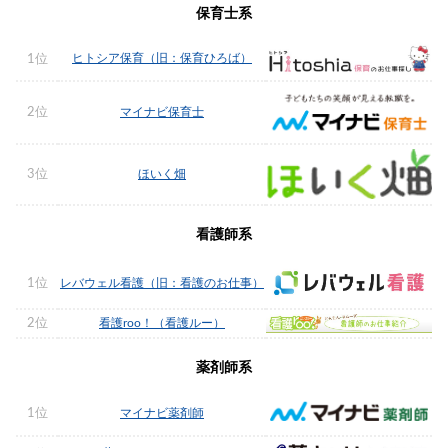
保育士系
ヒトシア保育（旧：保育ひろば）
1位
2位
マイナビ保育士
3位
ほいく畑
看護師系
1位
レバウェル看護（旧：看護のお仕事）
2位
看護roo！（看護ルー）
薬剤師系
1位
マイナビ薬剤師