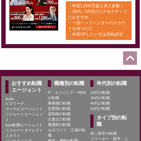
・年収1,000万超え求人多数！
・30代～50代のエグゼグティブ
におすすめ
・一流ヘッドハンターのスカウ
トを待つだけ
・年収UPしたい方は登録必須
おすすめ転職
職種別の転職
年代別の転職
エージェント
IT・エンジニア・WEB
20代の転職
の転職
30代の転職
doda
事務職の転職
40代の転職
ビズリーチ
営業職の転職
50代の転職
マイナビエージェント
薬剤師の転職
リクルートエージェン
タイプ別の転
介護士の転職
ト
職
看護師の転職
type転職エージェント
ものづくり・工場の転
リクルートダイレクト
第二新卒の転職
職
スカウト
フリーター・既卒・ニ
物流・運輸の転職
パソナキャリア