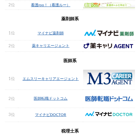
2位
看護roo！（看護ルー）
薬剤師系
1位
マイナビ薬剤師
薬キャリエージェント
2位
医師系
1位
エムスリーキャリアエージェント
医師転職ドットコム
2位
3位
マイナビDOCTOR
税理士系