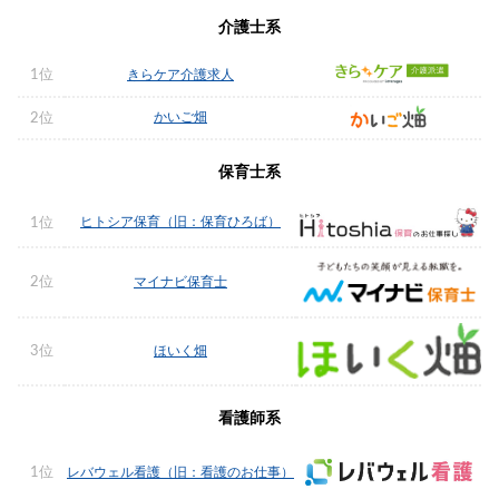
介護士系
1位
きらケア介護求人
かいご畑
2位
保育士系
ヒトシア保育（旧：保育ひろば）
1位
2位
マイナビ保育士
3位
ほいく畑
看護師系
1位
レバウェル看護（旧：看護のお仕事）