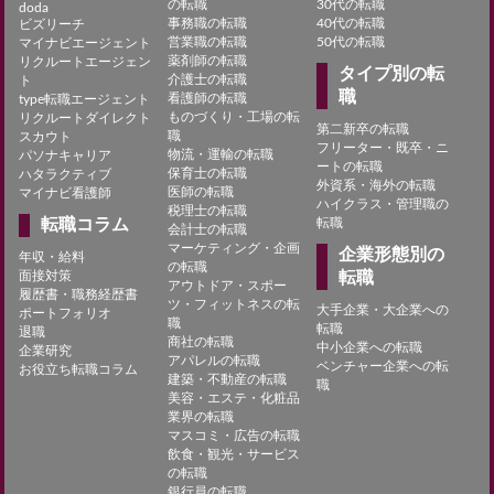
の転職
30代の転職
doda
事務職の転職
40代の転職
ビズリーチ
営業職の転職
50代の転職
マイナビエージェント
薬剤師の転職
リクルートエージェン
タイプ別の転
介護士の転職
ト
職
看護師の転職
type転職エージェント
ものづくり・工場の転
リクルートダイレクト
第二新卒の転職
職
スカウト
フリーター・既卒・ニ
物流・運輸の転職
パソナキャリア
ートの転職
保育士の転職
ハタラクティブ
外資系・海外の転職
医師の転職
マイナビ看護師
ハイクラス・管理職の
税理士の転職
転職コラム
転職
会計士の転職
マーケティング・企画
企業形態別の
年収・給料
の転職
面接対策
転職
アウトドア・スポー
履歴書・職務経歴書
ツ・フィットネスの転
大手企業・大企業への
ポートフォリオ
職
転職
退職
商社の転職
中小企業への転職
企業研究
アパレルの転職
ベンチャー企業への転
お役立ち転職コラム
建築・不動産の転職
職
美容・エステ・化粧品
業界の転職
マスコミ・広告の転職
飲食・観光・サービス
の転職
銀行員の転職