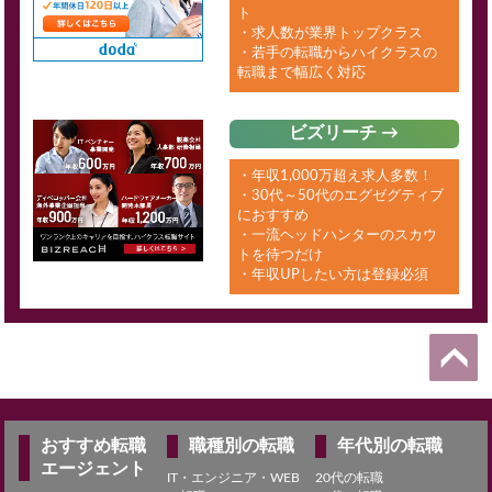
ト
・求人数が業界トップクラス
・若手の転職からハイクラスの
転職まで幅広く対応
ビズリーチ →
・年収1,000万超え求人多数！
・30代～50代のエグゼグティブ
におすすめ
・一流ヘッドハンターのスカウ
トを待つだけ
・年収UPしたい方は登録必須
おすすめ転職
職種別の転職
年代別の転職
エージェント
IT・エンジニア・WEB
20代の転職