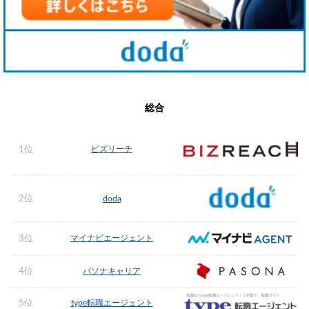
総合
ビズリーチ
1位
2位
doda
マイナビエージェント
3位
4位
パソナキャリア
5位
type転職エージェント