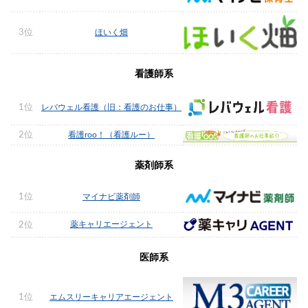
3位
ほいく畑
看護師系
1位
レバウェル看護（旧：看護のお仕事）
2位
看護roo！（看護ルー）
薬剤師系
1位
マイナビ薬剤師
薬キャリエージェント
2位
医師系
1位
エムスリーキャリアエージェント