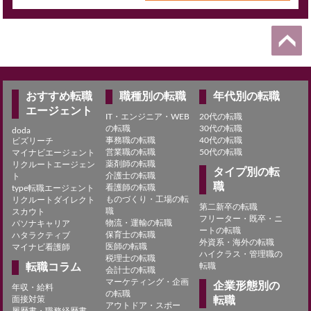
おすすめ転職
職種別の転職
年代別の転職
エージェント
IT・エンジニア・WEB
20代の転職
の転職
30代の転職
doda
事務職の転職
40代の転職
ビズリーチ
営業職の転職
50代の転職
マイナビエージェント
薬剤師の転職
リクルートエージェン
タイプ別の転
介護士の転職
ト
職
看護師の転職
type転職エージェント
ものづくり・工場の転
リクルートダイレクト
第二新卒の転職
職
スカウト
フリーター・既卒・ニ
物流・運輸の転職
パソナキャリア
ートの転職
保育士の転職
ハタラクティブ
外資系・海外の転職
医師の転職
マイナビ看護師
ハイクラス・管理職の
税理士の転職
転職コラム
転職
会計士の転職
マーケティング・企画
企業形態別の
年収・給料
の転職
面接対策
転職
アウトドア・スポー
履歴書・職務経歴書