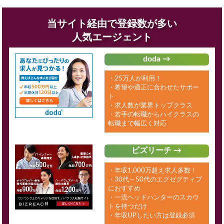
当サイト経由で登録数が多い
人気エージェント
doda →
・25万人が利用！
・希望や適正に合わせたサポー
ト
・求人数が業界トップクラス
・若手の転職からハイクラスの
転職まで幅広く対応
ビズリーチ →
・年収1,000万超え求人多数！
・30代～50代のエグゼグティブ
におすすめ
・一流ヘッドハンターのスカウ
トを待つだけ
・年収UPしたい方は登録必須