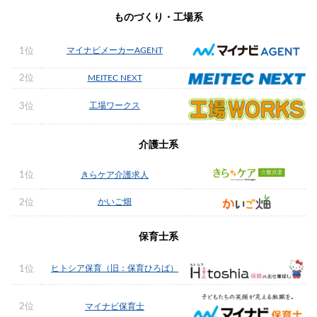
ものづくり・工場系
マイナビメーカーAGENT
1位
2位
MEITEC NEXT
工場ワークス
3位
介護士系
1位
きらケア介護求人
かいご畑
2位
保育士系
ヒトシア保育（旧：保育ひろば）
1位
2位
マイナビ保育士