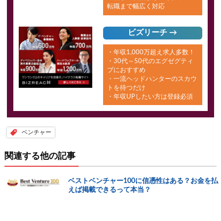
転職まで幅広く対応
ビズリーチ →
・年収1,000万超え求人多数！
・30代～50代のエグゼグティ
ブにおすすめ
・一流ヘッドハンターのスカウ
トを待つだけ
・年収UPしたい方は登録必須
ベンチャー
関連する他の記事
ベストベンチャー100に信憑性はある？お金を払
えば掲載できるって本当？