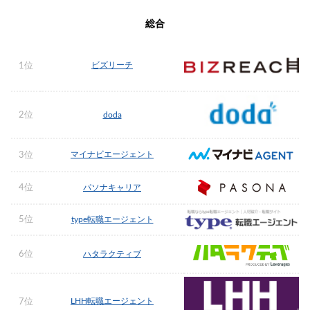
総合
ビズリーチ
1位
2位
doda
マイナビエージェント
3位
4位
パソナキャリア
5位
type転職エージェント
6位
ハタラクティブ
LHH転職エージェント
7位