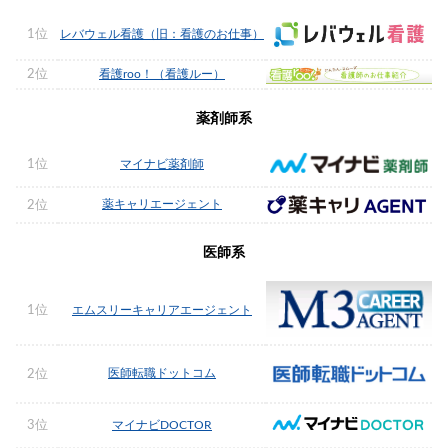
1位
レバウェル看護（旧：看護のお仕事）
2位
看護roo！（看護ルー）
薬剤師系
1位
マイナビ薬剤師
薬キャリエージェント
2位
医師系
1位
エムスリーキャリアエージェント
医師転職ドットコム
2位
3位
マイナビDOCTOR