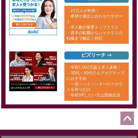
・25万人が利用！
・希望や適正に合わせたサポー
ト
・求人数が業界トップクラス
・若手の転職からハイクラスの
転職まで幅広く対応
ビズリーチ →
・年収1,000万超え求人多数！
・30代～50代のエグゼグティブ
におすすめ
・一流ヘッドハンターのスカウ
トを待つだけ
・年収UPしたい方は登録必須