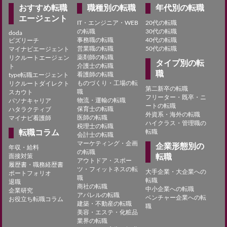
おすすめ転職
職種別の転職
年代別の転職
エージェント
IT・エンジニア・WEB
20代の転職
の転職
30代の転職
doda
事務職の転職
40代の転職
ビズリーチ
営業職の転職
50代の転職
マイナビエージェント
薬剤師の転職
リクルートエージェン
タイプ別の転
介護士の転職
ト
職
看護師の転職
type転職エージェント
ものづくり・工場の転
リクルートダイレクト
第二新卒の転職
職
スカウト
フリーター・既卒・ニ
物流・運輸の転職
パソナキャリア
ートの転職
保育士の転職
ハタラクティブ
外資系・海外の転職
医師の転職
マイナビ看護師
ハイクラス・管理職の
税理士の転職
転職コラム
転職
会計士の転職
マーケティング・企画
企業形態別の
年収・給料
の転職
面接対策
転職
アウトドア・スポー
履歴書・職務経歴書
ツ・フィットネスの転
大手企業・大企業への
ポートフォリオ
職
転職
退職
商社の転職
中小企業への転職
企業研究
アパレルの転職
ベンチャー企業への転
お役立ち転職コラム
建築・不動産の転職
職
美容・エステ・化粧品
業界の転職