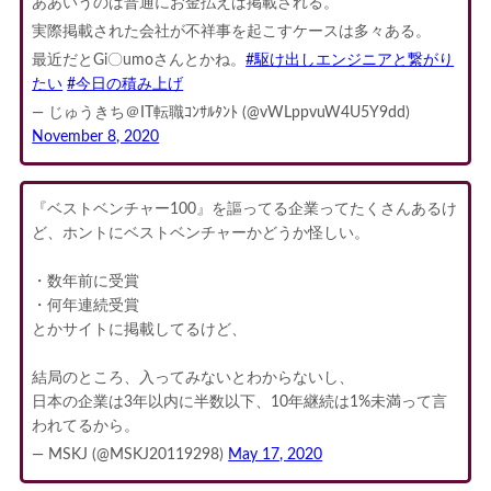
ああいうのは普通にお金払えば掲載される。
実際掲載された会社が不祥事を起こすケースは多々ある。
最近だとGi〇umoさんとかね。
#駆け出しエンジニアと繋がり
たい
#今日の積み上げ
— じゅうきち＠IT転職ｺﾝｻﾙﾀﾝﾄ (@vWLppvuW4U5Y9dd)
November 8, 2020
『ベストベンチャー100』を謳ってる企業ってたくさんあるけ
ど、ホントにベストベンチャーかどうか怪しい。
・数年前に受賞
・何年連続受賞
とかサイトに掲載してるけど、
結局のところ、入ってみないとわからないし、
日本の企業は3年以内に半数以下、10年継続は1%未満って言
われてるから。
— MSKJ (@MSKJ20119298)
May 17, 2020