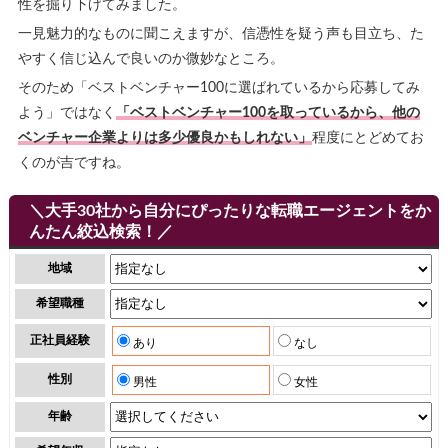
性を掘り下げてみました。
一見魅力的なものに聞こえますが、信憑性を疑う声も目立ち、た
やすく信じ込んで良いのか微妙なところ。
そのため「ベストベンチャー100に選ばれているから応募してみ
よう」ではなく
「ベストベンチャー100を取っているから、他の
ベンチャー企業よりは多少優良かもしれない」
程度にとどめてお
くのが吉ですね。
＼大手30社から自分にぴったりな転職エージェントをか
んたん絞込検索！／
地域
希望職種
正社員経験
あり
なし
性別
男性
女性
年齢