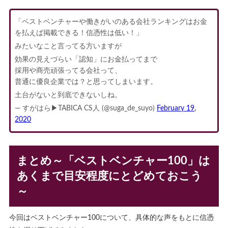
「ベストベンチャーや働きがいのある会社ランキングはお金
を払えば掲載できる！信憑性は低い！」
みたいなこと言ってる方いますが
効果の見えづらい「認知」にお金払ってまで
採用や商売頑張ってる会社って、
普通に優良企業では？と思ってしまいます。
土台がないと到底できないしね。
— すがはら▶︎TABICA CS人 (@suga_de_suyo)
February 19,
2020
まとめ～「ベストベンチャー100」は
あくまで目安程度にとどめておこう
～
今回はベストベンチャー100について、具体的な声をもとに信憑