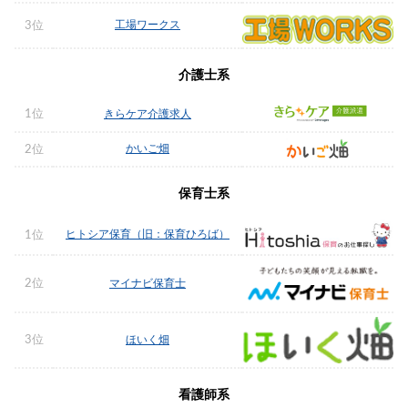
工場ワークス
3位
介護士系
1位
きらケア介護求人
かいご畑
2位
保育士系
ヒトシア保育（旧：保育ひろば）
1位
2位
マイナビ保育士
3位
ほいく畑
看護師系