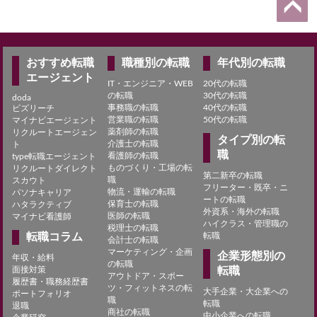
おすすめ転職
職種別の転職
年代別の転職
エージェント
IT・エンジニア・WEB
20代の転職
の転職
30代の転職
doda
事務職の転職
40代の転職
ビズリーチ
営業職の転職
50代の転職
マイナビエージェント
薬剤師の転職
リクルートエージェン
タイプ別の転
介護士の転職
ト
職
看護師の転職
type転職エージェント
ものづくり・工場の転
リクルートダイレクト
第二新卒の転職
職
スカウト
フリーター・既卒・ニ
物流・運輸の転職
パソナキャリア
ートの転職
保育士の転職
ハタラクティブ
外資系・海外の転職
医師の転職
マイナビ看護師
ハイクラス・管理職の
税理士の転職
転職コラム
転職
会計士の転職
マーケティング・企画
企業形態別の
年収・給料
の転職
面接対策
転職
アウトドア・スポー
履歴書・職務経歴書
ツ・フィットネスの転
大手企業・大企業への
ポートフォリオ
職
転職
退職
商社の転職
中小企業への転職