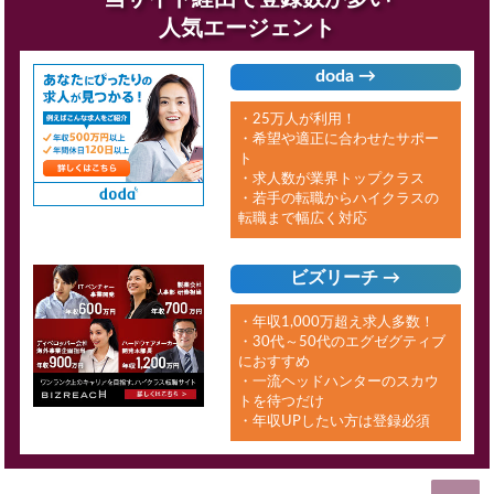
人気エージェント
doda →
・25万人が利用！
・希望や適正に合わせたサポー
ト
・求人数が業界トップクラス
・若手の転職からハイクラスの
転職まで幅広く対応
ビズリーチ →
・年収1,000万超え求人多数！
・30代～50代のエグゼグティブ
におすすめ
・一流ヘッドハンターのスカウ
トを待つだけ
・年収UPしたい方は登録必須