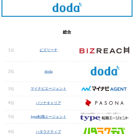
総合
ビズリーチ
1位
2位
doda
マイナビエージェント
3位
4位
パソナキャリア
5位
type転職エージェント
6位
ハタラクティブ