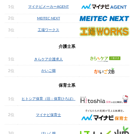
マイナビメーカーAGENT
1位
2位
MEITEC NEXT
工場ワークス
3位
介護士系
1位
きらケア介護求人
かいご畑
2位
保育士系
ヒトシア保育（旧：保育ひろば）
1位
2位
マイナビ保育士
3位
ほいく畑