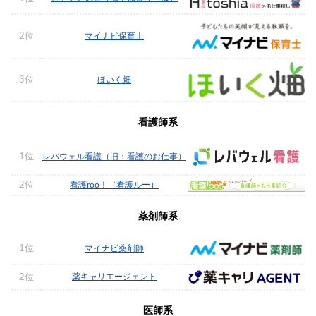
2位
マイナビ保育士
3位
ほいく畑
看護師系
1位
レバウェル看護（旧：看護のお仕事）
2位
看護roo！（看護ルー）
薬剤師系
1位
マイナビ薬剤師
薬キャリエージェント
2位
医師系