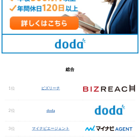
総合
ビズリーチ
1位
2位
doda
マイナビエージェント
3位