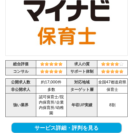
総合評価
求人の質
コンサル
サポート体制
公開求人数
約17,000件
対応地域
全国47都道府県
非公開求人
多数
ターゲット層
保育士
認可保育士/院
内保育所/企業
強い業界
年収UP実績
8割
内保育所/幼稚
園
サービス詳細・評判を見る