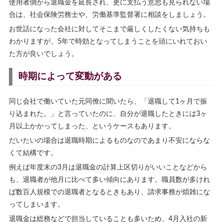
使用者側から退職金を延長され、更に支払う意思も見られない場
合は、社会保険労務士や、労働基準監督署に相談をしましょう。
お世話になった会社に対してそこまで厳しくしたくない気持ちも
わかりますが、5年で時効となってしまうことを頭にいれておい
た方が良いでしょう。
時期によって変動がある
同じ会社で働いていた元同僚に聞いたら、「退職して1ヶ月で振
り込まれた。」と言っていたのに、自分が退職したときには3ヶ
月以上かかってしまった、というケースもあります。
だいたいの場合は退職時期によるものなのであまり不安にならな
くて結構です。
例えば年度末の3月は退職金の計算上区切りがいいことなどから
も、退職者が他月に比べて多い傾向にあります。職員数が多けれ
ば数百人規模での退職者となるときもあり、請求事務が煩雑にな
ってしまいます。
退職金は総務などで担当していることも多いため、4月入社の新