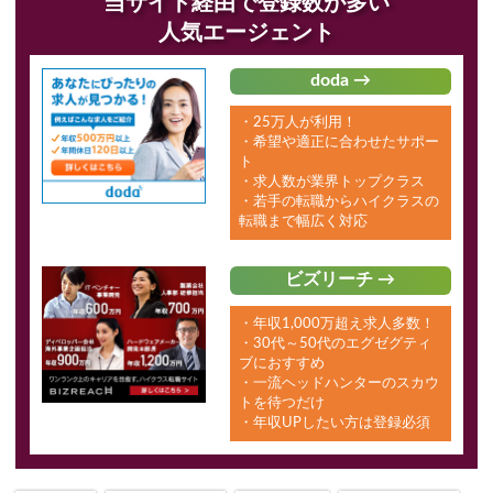
当サイト経由で登録数が多い
人気エージェント
doda →
・25万人が利用！
・希望や適正に合わせたサポー
ト
・求人数が業界トップクラス
・若手の転職からハイクラスの
転職まで幅広く対応
ビズリーチ →
・年収1,000万超え求人多数！
・30代～50代のエグゼグティ
ブにおすすめ
・一流ヘッドハンターのスカウ
トを待つだけ
・年収UPしたい方は登録必須