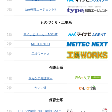
3位
type転職エージェントit
ものづくり・工場系
マイナビメーカーAGENT
1位
2位
MEITEC NEXT
工場ワークス
3位
介護士系
1位
きらケア介護求人
かいご畑
2位
保育士系
ヒトシア保育（旧：保育ひろば）
1位