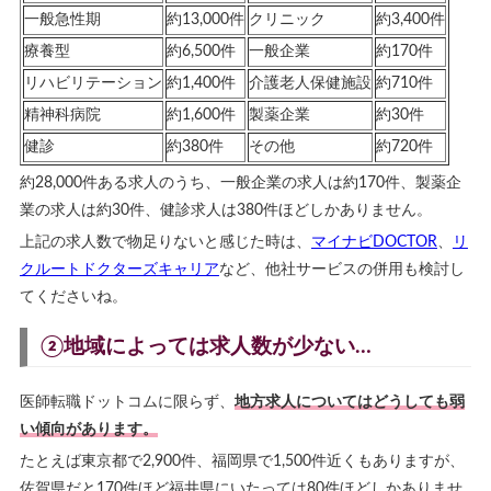
一般急性期
約13,000件
クリニック
約3,400件
療養型
約6,500件
一般企業
約170件
リハビリテーション
約1,400件
介護老人保健施設
約710件
精神科病院
約1,600件
製薬企業
約30件
健診
約380件
その他
約720件
約28,000件ある求人のうち、一般企業の求人は約170件、製薬企
業の求人は約30件、健診求人は380件ほどしかありません。
上記の求人数で物足りないと感じた時は、
マイナビDOCTOR
、
リ
クルートドクターズキャリア
など、他社サービスの併用も検討し
てくださいね。
②地域によっては求人数が少ない…
医師転職ドットコムに限らず、
地方求人についてはどうしても弱
い傾向があります。
たとえば東京都で2,900件、福岡県で1,500件近くもありますが、
佐賀県だと170件ほど福井県にいたっては80件ほどしかありませ