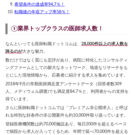
希望条件の達成率94.7％！
転職後の年収アップ率58％！
①業界トップクラスの医師求人数！
なんといっても医師転職ドットコムは、
28,000件以上の求人数を
誇るのが
大きな魅力。
数だけではなく質にも定評があり、病院に特化したコンサルティ
ングファームとしての膨大なネットワーク、地道なリサーチをも
とにした現地情報から、応募者に紹介する求人を集めています。
2018年9月の常勤医師満足度アンケートデータ（回答者数309
人、メディウェル調査)でも満足度84.7％と、利用者からの支持を
得ています。
さらに医師転職ドットコムでは「プレミアム非公開求人」と呼ば
れる特別な好条件の非公開案件も約10,000件取り扱っています。
登録医療機関数は約70,000施設あり、毎日200件を超えるペース
で病院から求人が入ってくるため、年間で延べ70,000件を超える