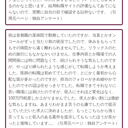
るのかなと思います。結局転職サイトの評価なんてあてにな
らないので、実際に自分の目で確認する以外ないです。（引
用元ページ：独自アンケート）
前は首都圏の某病院で勤務していたのですが、当直とかオン
コールがずっと当たり前の状況でしたので、休みをもらって
もその病院から遠く離れられませんでした。リラックスのた
めの旅行にもなかなかいけません。仕事内容とか職場での人
間関係には特に問題なくて、続けられそうな気もしたのです
が、やっぱり縛られたような感じがして転職しようか考えま
した。医師の転職は初めてでしたので、とにかく最初から心
配な面が多かったのですが、担当のフォローがきめ細やかで
したのでその辺は任せっきりでした。転職できてそれなりに
良い職場には就けたのですが、収入にそれほど変化はなく、
100万円程度しか上がりませんでした。求人が多い割には微妙
な気もしますね。あまりわがまま言うのも嫌でしたので提示
していただいた求人に決めましたが、もっとこちらから強く
言ってもっと収入のある案件を提示してもらったほうが良か
ったと後悔しています…。（引用元ページ：独自アンケート）