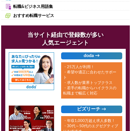
転職&ビジネス用語集
おすすめ転職サービス
当サイト経由で登録数が多い
人気エージェント
doda →
・25万人が利用！
・希望や適正に合わせたサポー
ト
・求人数が業界トップクラス
・若手の転職からハイクラスの
転職まで幅広く対応
ビズリーチ →
・年収1,000万超え求人多数！
・30代～50代のエグゼグティブ