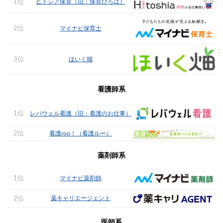
ヒトシア保育（旧：保育ひろば）
1位
2位
マイナビ保育士
3位
ほいく畑
看護師系
1位
レバウェル看護（旧：看護のお仕事）
2位
看護roo！（看護ルー）
薬剤師系
1位
マイナビ薬剤師
薬キャリエージェント
2位
医師系