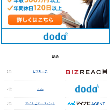
総合
ビズリーチ
1位
2位
doda
マイナビエージェント
3位