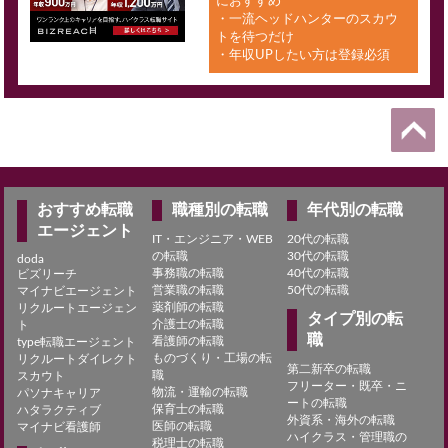
におすすめ
・一流ヘッドハンターのスカウ
トを待つだけ
・年収UPしたい方は登録必須
おすすめ転職
職種別の転職
年代別の転職
エージェント
IT・エンジニア・WEB
20代の転職
の転職
30代の転職
doda
事務職の転職
40代の転職
ビズリーチ
営業職の転職
50代の転職
マイナビエージェント
薬剤師の転職
リクルートエージェン
タイプ別の転
介護士の転職
ト
職
看護師の転職
type転職エージェント
ものづくり・工場の転
リクルートダイレクト
第二新卒の転職
職
スカウト
フリーター・既卒・ニ
物流・運輸の転職
パソナキャリア
ートの転職
保育士の転職
ハタラクティブ
外資系・海外の転職
医師の転職
マイナビ看護師
ハイクラス・管理職の
税理士の転職