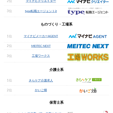
マイナビクリエイター
2位
3位
type転職エージェントit
ものづくり・工場系
マイナビメーカーAGENT
1位
2位
MEITEC NEXT
工場ワークス
3位
介護士系
1位
きらケア介護求人
かいご畑
2位
保育士系