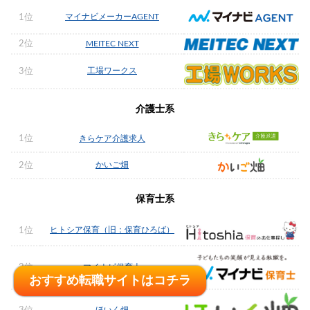
マイナビメーカーAGENT
1位
2位
MEITEC NEXT
工場ワークス
3位
介護士系
1位
きらケア介護求人
かいご畑
2位
保育士系
ヒトシア保育（旧：保育ひろば）
1位
2位
マイナビ保育士
おすすめ転職サイトはコチラ
おすすめ転職サイトはコチラ