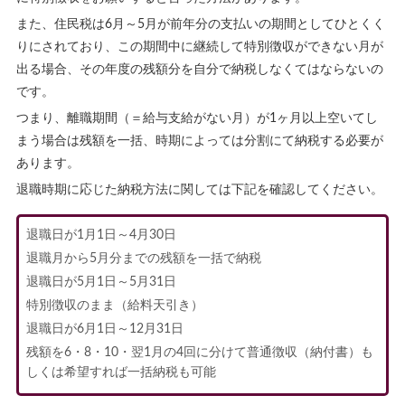
また、住民税は6月～5月が前年分の支払いの期間としてひとくく
りにされており、この期間中に継続して特別徴収ができない月が
出る場合、その年度の残額分を自分で納税しなくてはならないの
です。
つまり、離職期間（＝給与支給がない月）が1ヶ月以上空いてし
まう場合は残額を一括、時期によっては分割にて納税する必要が
あります。
退職時期に応じた納税方法に関しては下記を確認してください。
退職日が1月1日～4月30日
退職月から5月分までの残額を一括で納税
退職日が5月1日～5月31日
特別徴収のまま（給料天引き）
退職日が6月1日～12月31日
残額を6・8・10・翌1月の4回に分けて普通徴収（納付書）も
しくは希望すれば一括納税も可能