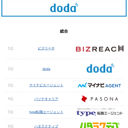
総合
ビズリーチ
1位
2位
doda
マイナビエージェント
3位
4位
パソナキャリア
5位
type転職エージェント
6位
ハタラクティブ