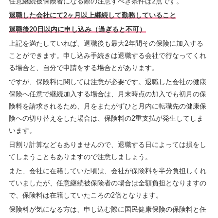
任意継続被保険者になる際の注意すべき条件は2点です。
退職した会社にて2ヶ月以上継続して勤務していること
退職後20日以内に申し込み（過ぎると不可）
上記を満たしていれば、退職後も最大2年間その保険に加入する
ことができます。申し込み手続きは退職する会社で行なってくれ
る場合と、自分で申請をする場合とがあります。
ですが、保険料に関しては注意が必要です。退職した会社の健康
保険へ任意で継続加入する場合は、月末時点の加入でも初月の保
険料を請求されるため、月をまたがずひと月内に転職先の健康保
険への切り替えをした場合は、保険料の2重支払が発生してしま
います。
日割り計算などもありませんので、退職する日によっては損をし
てしまうこともありますので注意しましょう。
また、会社に在籍していた頃は、会社が保険料を半分負担しくれ
ていましたが、任意継続被保険者の場合は全額負担となりますの
で、保険料は在籍していたころの2倍となります。
保険料が気になる方は、申し込む際に国民健康保険の保険料と任