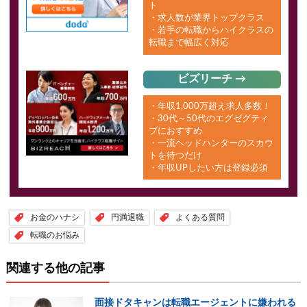
ト
・求人数が業界トップクラス
・若手の転職からハイクラスの
転職まで幅広く対応
ビズリーチ →
・年収1,000万超え求人多数！
・30代～50代のエグゼグティ
ブにおすすめ
・一流ヘッドハンターのスカウ
トを待つだけ
・年収UPしたい方は登録必須
お金のハナシ
円満退職
よくある質問
転職のお悩み
関連する他の記事
面接ドタキャンは転職エージェントに嫌われる