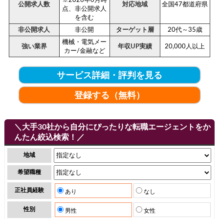
※2026年6月時
公開求人数
対応地域
全国47都道府県
点、非公開求人
を含む
非公開求人
非公開
ターゲット層
20代～35歳
機械・電気メー
強い業界
年収UP実績
20,000人以上
カー/金融など
サービス詳細・評判を見る
登録する（無料）
＼大手30社から自分にぴったりな転職エージェントをか
んたん絞込検索！／
地域
希望職種
正社員経験
あり
なし
性別
男性
女性