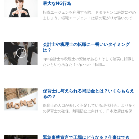
最大なNG行為
転職エージェンを利用する際、ドタキャンは絶対にやめ
ましょう。転職エージェントは横の繋がりが強いので…
会計士や税理士の転職に一番いいタイミング
は？
<p>会計士や税理士の資格がある！そして確実に転職し
たいというあなた！</p><p>「転職…
保育士に与えられる補助金とは？いくらもらえ
るの？
保育士の人口が著しく不足している現代社会。より多く
の保育士の確保、離職防止に向けて、日本政府は各保…
緊急事態宣言で工場はどうなる？仕事はでき