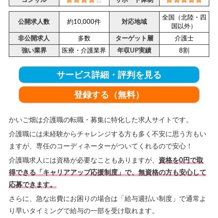
コンサル
サポート体制
全国（北陸・四
公開求人数
約10,000件
対応地域
国以外）
非公開求人
多数
ターゲット層
介護士
強い業界
医療・介護業界
年収UP実績
8割
サービス詳細・評判を見る
登録する（無料）
かいご畑は介護職の転職・募集に特化した求人サイトです。
介護職には未経験からチャレンジする方も多く不安に思う方もい
ますが、専任のコーディネーターがついてくれるので安心！
介護職求人には資格が必要なこともありますが、
資格を0円で取
得できる「キャリアアップ応援制度」で、無資格の方も安心して
応募できます。
さらに、急な出費にお困りの場合は「給与週払い制度」で通常よ
り早いタイミングで給与の一部を受け取れます。