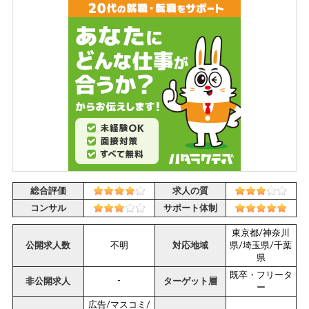
総合評価
求人の質
コンサル
サポート体制
東京都/神奈川
公開求人数
不明
対応地域
県/埼玉県/千葉
県
既卒・フリータ
-
非公開求人
ターゲット層
ー
広告/マスコミ/