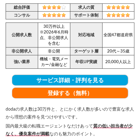
総合評価
求人の質
コンサル
サポート体制
30万件以上
※2026年6月時
公開求人数
対応地域
全国47都道府県
点、非公開求人
を含む
非公開求人
非公開
ターゲット層
20代～35歳
機械・電気メー
強い業界
年収UP実績
20,000人以上
カー/金融など
サービス詳細・評判を見る
登録する（無料）
dodaの求人数は30万件と、とにかく求人数が多いので豊富な求人
から理想の案件を見つけやすいです。
国内最大級の転職エージェントなだけあって
質の低い担当者が少
なく、優良案件が満載
なのも魅力のポイント。