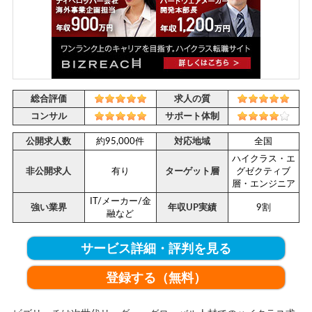
総合評価
求人の質
コンサル
サポート体制
公開求人数
約95,000件
対応地域
全国
ハイクラス・エ
非公開求人
有り
ターゲット層
グゼクティブ
層・エンジニア
IT/メーカー/金
強い業界
年収UP実績
9割
融など
サービス詳細・評判を見る
登録する（無料）