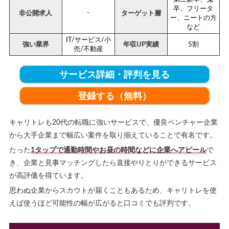
卒、フリータ
-
非公開求人
ターゲット層
ー、ニートの方
など
IT/サービス/小
強い業界
年収UP実績
5割
売/不動産
サービス詳細・評判を見る
登録する（無料）
キャリトレも20代の転職に強いサービスで、優良ベンチャー企業
から大手企業まで幅広い案件を取り揃えていることで有名です。
たった
1タップで通勤時間やお昼の時間などに企業へアピール
で
き、企業と見事マッチングしたら直接やりとりができるサービス
が高評価を得ています。
思わぬ企業からスカウトが届くこともあるため、キャリトレを使
えば使うほど可能性の幅が広がると口コミでも評判です。