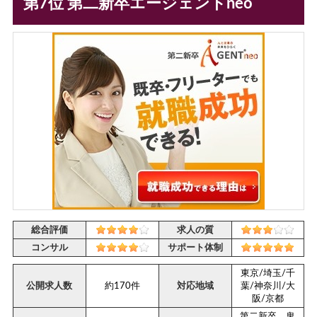
第7位 第二新卒エージェントneo
総合評価
求人の質
コンサル
サポート体制
東京/埼玉/千
公開求人数
約170件
対応地域
葉/神奈川/大
阪/京都
第二新卒、鬼