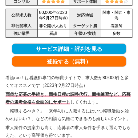
コンサル
サポート体制
80,000件(2023
関東・関西・東
公開求人数
対応地域
年9月27日時点)
海
非公開求人
非公開求人あり
ターゲット層
看護師
強い業界
看護
年収UP実績
多数
サービス詳細・評判を見る
登録する（無料）
看護roo！は看護師専門の転職サイトで、求人数が80,000件と多
くてオススメです（2023年9月27日時点）
面倒な応募の手続き、面接日程の調整代行、面接練習など、応募
者の選考合格を全面的にサポート
してくれます。
「転職するべき？」「来年4月に入職するにはいつ転職活動を始
めればいい？」などの相談も気軽にできるのも嬉しいポイント。
求人案件の提案力も高く、応募者の求人条件を手厚く選んでもら
えた、という高評価も得ています。