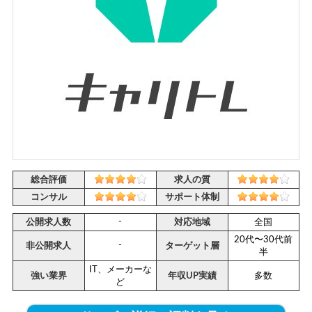
総合評価
求人の質
コンサル
サポート体制
-
公開求人数
対応地域
全国
20代〜30代前
-
非公開求人
ターゲット層
半
IT、メーカーな
強い業界
年収UP実績
多数
ど