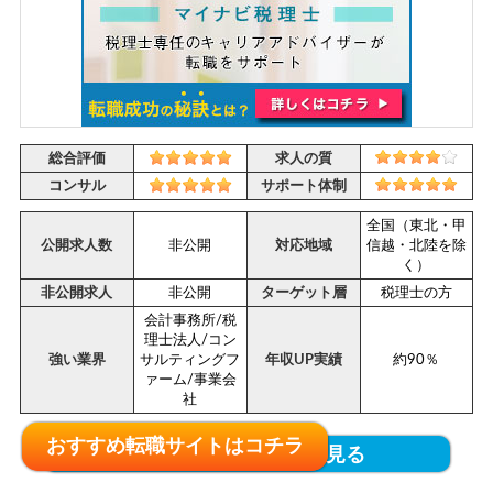
総合評価
求人の質
コンサル
サポート体制
全国（東北・甲
公開求人数
非公開
対応地域
信越・北陸を除
く）
非公開求人
非公開
ターゲット層
税理士の方
会計事務所/税
理士法人/コン
強い業界
サルティングフ
年収UP実績
約90％
ァーム/事業会
社
おすすめ転職サイトはコチラ
おすすめ転職サイトはコチラ
サービス詳細・評判を見る