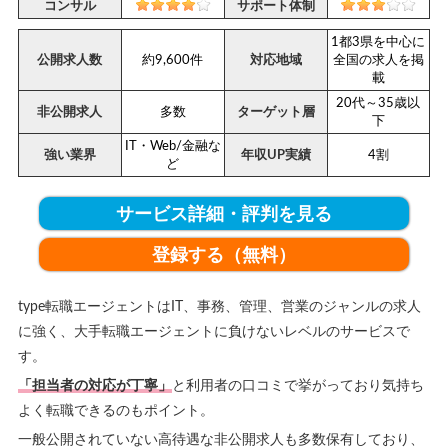
コンサル
サポート体制
1都3県を中心に
公開求人数
約9,600件
対応地域
全国の求人を掲
載
20代～35歳以
非公開求人
多数
ターゲット層
下
IT・Web/金融な
強い業界
年収UP実績
4割
ど
サービス詳細・評判を見る
登録する（無料）
type転職エージェントはIT、事務、管理、営業のジャンルの求人
に強く、大手転職エージェントに負けないレベルのサービスで
す。
「担当者の対応が丁寧」
と利用者の口コミで挙がっており気持ち
よく転職できるのもポイント。
一般公開されていない高待遇な非公開求人も多数保有しており、