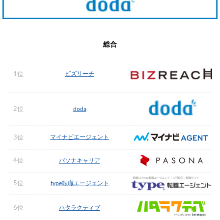
総合
ビズリーチ
1位
2位
doda
マイナビエージェント
3位
4位
パソナキャリア
5位
type転職エージェント
6位
ハタラクティブ