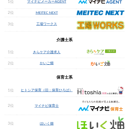
マイナビメーカーAGENT
1位
2位
MEITEC NEXT
工場ワークス
3位
介護士系
1位
きらケア介護求人
かいご畑
2位
保育士系
ヒトシア保育（旧：保育ひろば）
1位
2位
マイナビ保育士
3位
ほいく畑