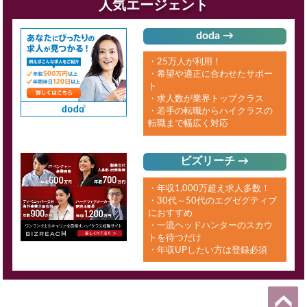
人気エージェント
doda →
・25万人が利用！
・希望や適正に合わせたサポー
ト
・求人数が業界トップクラス
・若手の転職からハイクラスの
転職まで幅広く対応
ビズリーチ →
・年収1,000万超え求人多数！
・30代～50代のエグゼグティブ
におすすめ
・一流ヘッドハンターのスカウ
トを待つだけ
・年収UPしたい方は登録必須