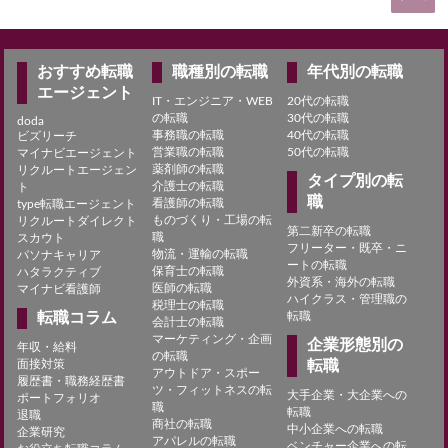
おすすめ転職
職種別の転職
年代別の転職
エージェント
IT・エンジニア・WEB
20代の転職
の転職
30代の転職
doda
事務職の転職
40代の転職
ビズリーチ
営業職の転職
50代の転職
マイナビエージェント
薬剤師の転職
リクルートエージェン
タイプ別の転
介護士の転職
ト
職
看護師の転職
type転職エージェント
ものづくり・工場の転
リクルートダイレクト
第二新卒の転職
職
スカウト
フリーター・既卒・ニ
物流・運輸の転職
パソナキャリア
ートの転職
保育士の転職
ハタラクティブ
外資系・海外の転職
医師の転職
マイナビ看護師
ハイクラス・管理職の
税理士の転職
転職コラム
転職
会計士の転職
マーケティング・企画
企業形態別の
年収・給料
の転職
面接対策
転職
アウトドア・スポー
履歴書・職務経歴書
ツ・フィットネスの転
大手企業・大企業への
ポートフォリオ
職
転職
退職
商社の転職
中小企業への転職
企業研究
アパレルの転職
ベンチャー企業への転