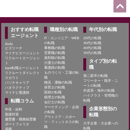
おすすめ転職
職種別の転職
年代別の転職
エージェント
IT・エンジニア・WEB
20代の転職
の転職
30代の転職
doda
事務職の転職
40代の転職
ビズリーチ
営業職の転職
50代の転職
マイナビエージェント
薬剤師の転職
リクルートエージェン
タイプ別の転
介護士の転職
ト
職
看護師の転職
type転職エージェント
ものづくり・工場の転
リクルートダイレクト
第二新卒の転職
職
スカウト
フリーター・既卒・ニ
物流・運輸の転職
パソナキャリア
ートの転職
保育士の転職
ハタラクティブ
外資系・海外の転職
医師の転職
マイナビ看護師
ハイクラス・管理職の
税理士の転職
転職コラム
転職
会計士の転職
マーケティング・企画
企業形態別の
年収・給料
の転職
面接対策
転職
アウトドア・スポー
履歴書・職務経歴書
ツ・フィットネスの転
大手企業・大企業への
ポートフォリオ
職
転職
退職