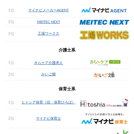
マイナビメーカーAGENT
1位
2位
MEITEC NEXT
工場ワークス
3位
介護士系
1位
きらケア介護求人
かいご畑
2位
保育士系
ヒトシア保育（旧：保育ひろば）
1位
2位
マイナビ保育士