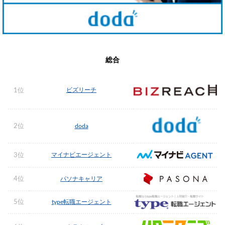
総合
ビズリーチ
1位
2位
doda
マイナビエージェント
3位
4位
パソナキャリア
5位
type転職エージェント