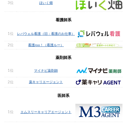
3位
ほいく畑
看護師系
1位
レバウェル看護（旧：看護のお仕事）
2位
看護roo！（看護ルー）
薬剤師系
1位
マイナビ薬剤師
薬キャリエージェント
2位
医師系
1位
エムスリーキャリアエージェント