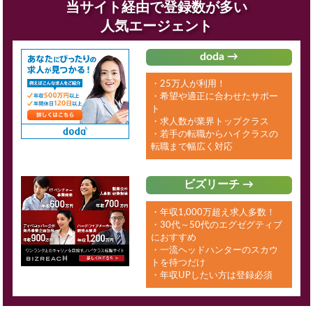
当サイト経由で登録数が多い
人気エージェント
doda →
・25万人が利用！
・希望や適正に合わせたサポー
ト
・求人数が業界トップクラス
・若手の転職からハイクラスの
転職まで幅広く対応
ビズリーチ →
・年収1,000万超え求人多数！
・30代～50代のエグゼグティブ
におすすめ
・一流ヘッドハンターのスカウ
トを待つだけ
・年収UPしたい方は登録必須