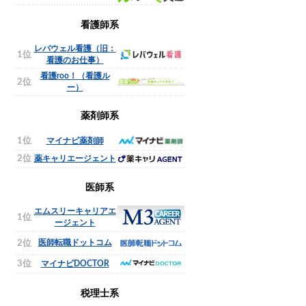
看護師系
レバウェル看護（旧：
1位
看護のお仕事）
看護roo！（看護ル
2位
ー）
薬剤師系
1位
マイナビ薬剤師
2位
薬キャリエージェント
医師系
エムスリーキャリアエ
1位
ージェント
医師転職ドットコム
2位
3位
マイナビDOCTOR
税理士系