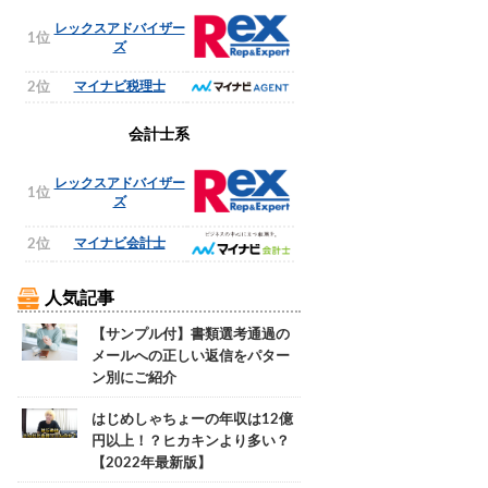
レックスアドバイザー
1位
ズ
マイナビ税理士
2位
会計士系
レックスアドバイザー
1位
ズ
マイナビ会計士
2位
人気記事
【サンプル付】書類選考通過の
メールへの正しい返信をパター
ン別にご紹介
はじめしゃちょーの年収は12億
円以上！？ヒカキンより多い？
【2022年最新版】