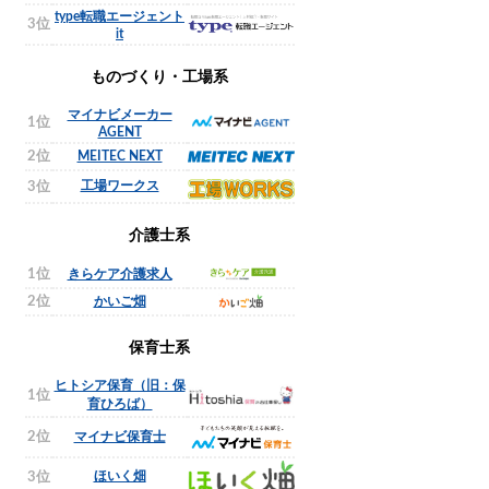
type転職エージェント
3位
it
ものづくり・工場系
マイナビメーカー
1位
AGENT
2位
MEITEC NEXT
工場ワークス
3位
介護士系
1位
きらケア介護求人
2位
かいご畑
保育士系
ヒトシア保育（旧：保
1位
育ひろば）
2位
マイナビ保育士
ほいく畑
3位