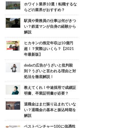
ホワイト業界10選！転職するな
らどの業界がおすすめ？
駅員や乗務員の仕事は何がきつ
い？鉄道マンが自身の経験から
解説
ヒカキンの推定年収は10億円
超！？実際はいくら？【2021
年最新版】
dodaの広告がうざいと批判殺
到？うざいと言われる理由と対
処法を徹底解説！
教えてくれ！中途採用で成績証
明書、卒業証明書が必要？
退職金はまだ振り込まれていな
い？退職金の基本と振込時期を
解説
ベストベンチャー100に信憑性