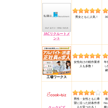
男女ともに人気！
3
JACリクルートメ
ント
女性向けの軽作業求
年
人も多数！
っ
工場ワークス
男性・女性ともに希
望に沿った好条件求
N
人が見つかる！
種
クックビズ