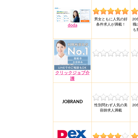
男女ともに人気の好
2
条件求人が満載！
職
doda
も
クリックジョブ介
護
JOBRAND
性別問わず人気の美
2
容師求人満載