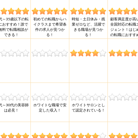
0代～35歳以下の転
初めての転職からハ
時短・土日休み・残
顧客満足度が高
におすすめ！誰で
イクラスまで希望条
業ゼロなど、活躍で
全国対応の転職
無料で転職相談が
件の求人が見つか
きる職場が見つか
ジェント！はじ
できる！
る！
る！
の転職におすす
0代～30代の美容師
ホワイトな職場で安
ホワイトサロンとし
は必見！
定した収入！
て認定されている！