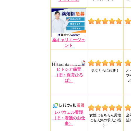
薬キャリエージェ
ント
ヒトシア保育
男女ともに歓迎！
オ
（旧：保育ひろ
フ
ば）
レバウェル看護
女性はもちろん男性
全
（旧：看護のお仕
にも人気の求人が揃
望
事）
う！