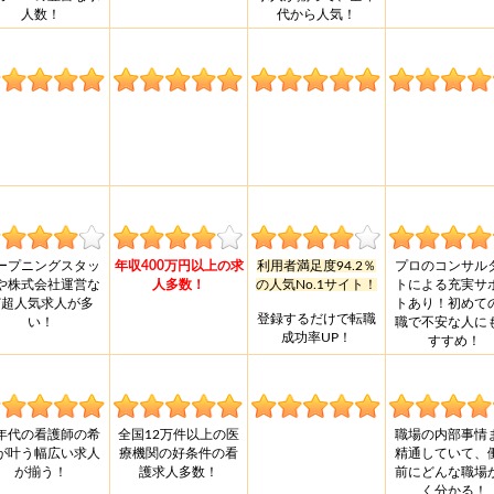
人数！
代から人気！
ープニングスタッ
年収400万円以上の求
利用者満足度94.2％
プロのコンサル
や株式会社運営な
人多数！
の人気No.1サイト！
トによる充実サ
ど超人気求人が多
トあり！初めて
登録するだけで転職
い！
職で不安な人に
成功率UP！
すすめ！
年代の看護師の希
全国12万件以上の医
職場の内部事情
が叶う幅広い求人
療機関の好条件の看
精通していて、
が揃う！
護求人多数！
前にどんな職場
く分かる！