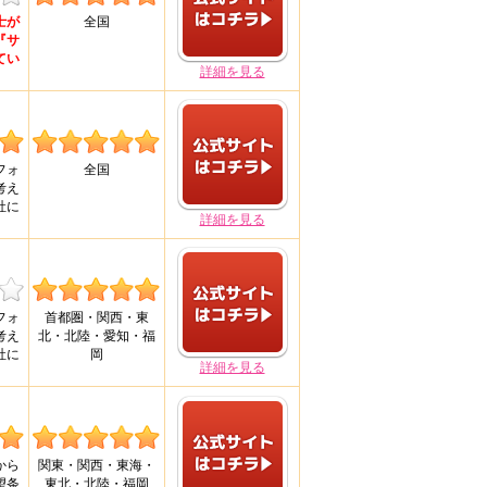
士が
全国
『サ
てい
詳細を見る
！
フォ
全国
考え
社に
詳細を見る
フォ
首都圏・関西・東
考え
北・北陸・愛知・福
社に
岡
詳細を見る
から
関東・関西・東海・
望条
東北・北陸・福岡