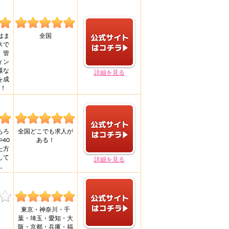
はま
全国
スで
、管
ィン
様な
詳細を見る
を成
！
ちろ
全国どこでも求人が
40
ある！
た方
して
詳細を見る
。
東京・神奈川・千
葉・埼玉・愛知・大
阪・京都・兵庫・福