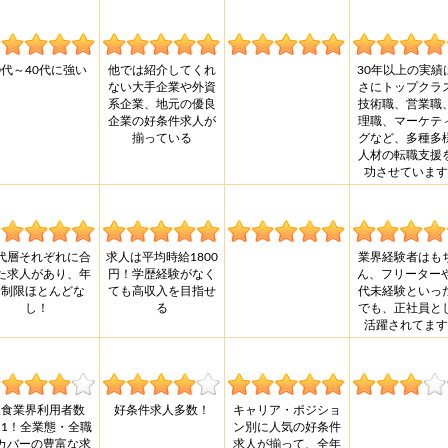
0代～40代に強い
他では紹介してくれ
30年以上の実績
ない大手企業や外資
さにトップクラ
系企業、地元の優良
技術職、営業職
企業の好条件求人が
理職、マーケテ
揃っている
グなど、多種多
人材の転職支援
功させています
代層それぞれに合
求人は平均時給1800
業界経験者はも
た求人があり、年
円！学歴経験がなく
ん、フリーターや
齢制限ほとんどな
ても高収入を目指せ
代未経験といっ
し！
る
でも、正社員と
活躍されてます
飲食業界利用者数
好条件求人多数！
キャリア・ポジショ
o.1！全業態・全職
ン別に人気の好条件
カバーの豊富な求
求人が揃って、全年