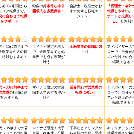
じめての転職から
独自の
好条件な非公
会計士・税理士がお
『税理士・会計
ャリア転職まで、
開求人を多数保有！
すすめする転職エー
転職しやすい』
況に合わせて転職
ジェント！
ポートが充実し
をサポート！
る』
と評判
0代～30代前半まで
マイナビ限定の求人
金融業界の転職に強
アドバイザーの
金融業界の方の転
で、金融業界でも他
い！
ローで、自分が
に絶対おすすめ！
業界でも必ず希望が
ていた以上の会
叶う！
転職できる！
0代～30代前半まで
マイナビ限定の営業
業界問わず営業職の
アドバイザーの
営業職
の転職に絶
職求人で必ず希望が
転職に強い！
ローで、自分が
対おすすめ！
叶う！
ていた以上の会
転職できる！
0代～35歳までの若
マイナビ限定！大手
丁寧なヒアリングか
キャリアアップ
エンジニアの転職
企業・好条件非公開
ら書類の作成・面接
待遇改善まで希