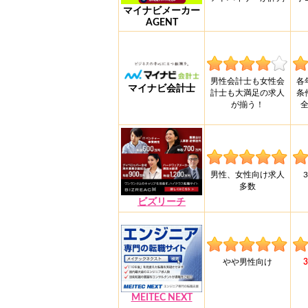
マイナビメーカー
AGENT
男性会計士も女性会
各
マイナビ会計士
計士も大満足の求人
条
が揃う！
男性、女性向け求人
多数
ビズリーチ
やや男性向け
MEITEC NEXT