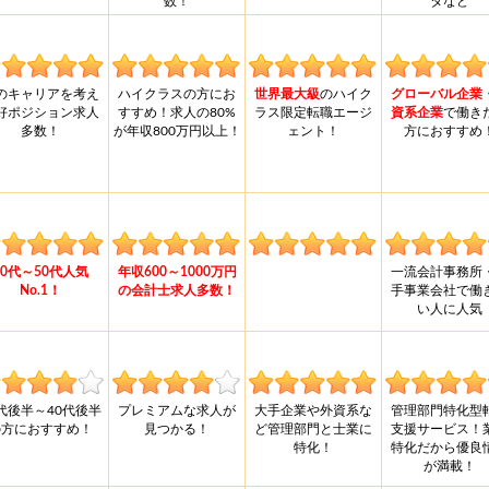
数！
タなど
のキャリアを考え
ハイクラスの方にお
世界最大級
のハイク
グローバル企業
好ポジション求人
すすめ！求人の80%
ラス限定転職エージ
資系企業
で働き
多数！
が年収800万円以上！
ェント！
方におすすめ
30代～50代人気
年収600～1000万円
一流会計事務所
No.1！
の会計士求人多数！
手事業会社で働
い人に人気
0代後半～40代後半
プレミアムな求人が
大手企業や外資系な
管理部門特化型
の方におすすめ！
見つかる！
ど管理部門と士業に
支援サービス！
特化！
特化だから優良
が満載！