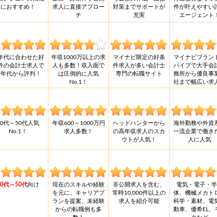
におすすめ！
求人に直接アプロー
対策までサポートが
件が叶えやすい
チ
充実
エージェント
年代に合わせた好
年収1000万以上の求
マイナビ限定の好条
マイナビブラン
件の会計士求人で
人も多数！収入面で
件求人が多い会計士
パイプで大手会
全年代から評判！
は圧倒的に人気
専門の転職サイト
務所から優良事
No.1！
社まで幅広い求
30代～50代人気
年収600～1000万円
ヘッドハンターから
海外勤務や外資
No.1！
求人多数！
の高年収求人のスカ
一流企業で働き
ウトが人気！
人に人気
30代～50代
向け
現在のスキルや経験
非公開求人を含む、
電気・電子・半
を元に、キャリアプ
常時10,000件以上の
体、機械メカト
ランを提案。未経験
求人を紹介可能
科学・素材、電
からの転職例も多
動車、優希EL、