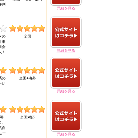
評判
詳細を見る
！
ドの
全国
計事
業会
詳細を見る
人！
系の
全国+海外
たい
詳細を見る
導
全国対応
ロ、
気自
モー
詳細を見る