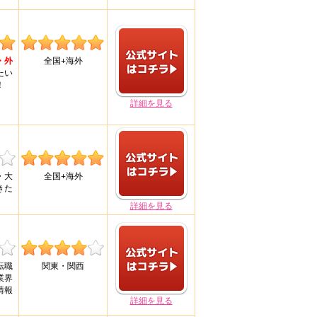
・外
全国+海外
たい
！
詳細を見る
・大
全国+海外
きた
詳細を見る
転職
関東・関西
業界
情報
詳細を見る