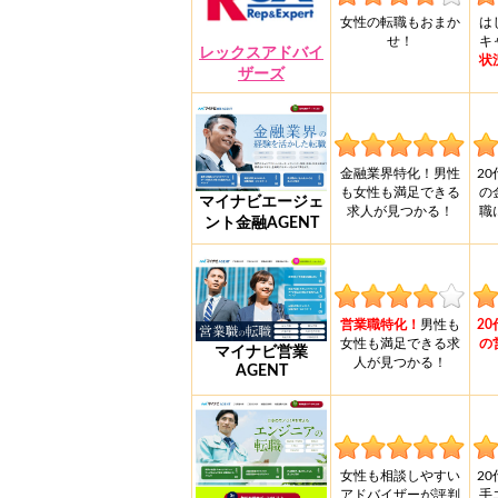
女性の転職もおまか
は
せ！
キ
レックスアドバイ
状
ザーズ
金融業界特化！男性
2
も女性も満足できる
の
マイナビエージェ
求人が見つかる！
職
ント金融AGENT
営業職特化！
男性も
2
女性も満足できる求
の
マイナビ営業
人が見つかる！
AGENT
女性も相談しやすい
2
アドバイザーが評判
手