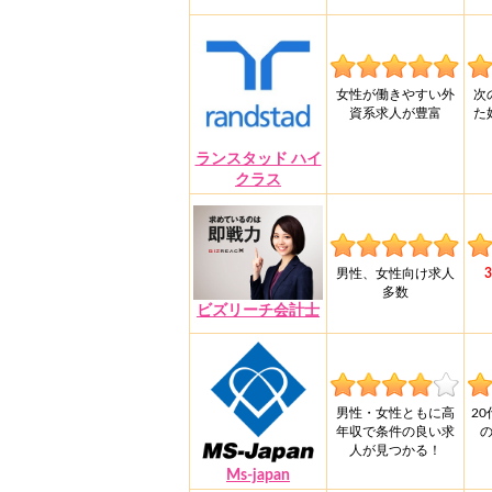
女性が働きやすい外
次
資系求人が豊富
た
ランスタッド ハイ
クラス
男性、女性向け求人
多数
ビズリーチ会計士
男性・女性ともに高
2
年収で条件の良い求
人が見つかる！
Ms-japan