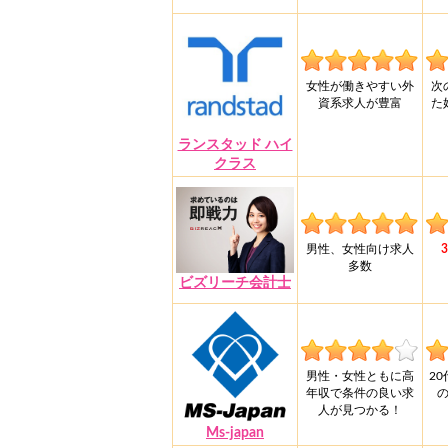
女性が働きやすい外
次
資系求人が豊富
た
ランスタッド ハイ
クラス
男性、女性向け求人
多数
ビズリーチ会計士
男性・女性ともに高
2
年収で条件の良い求
人が見つかる！
Ms-japan