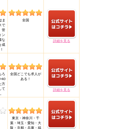
はま
全国
スで
、管
ィン
様な
詳細を見る
を成
！
ちろ
全国どこでも求人が
40
ある！
た方
して
詳細を見る
。
東京・神奈川・千
葉・埼玉・愛知・大
阪・京都・兵庫・福