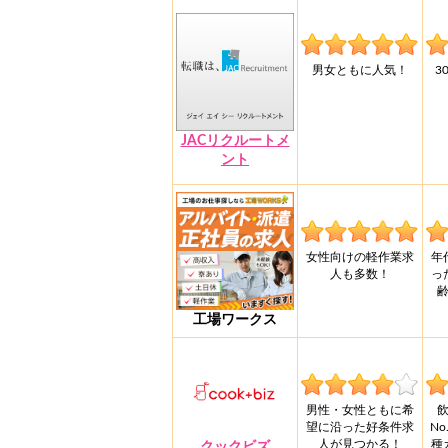
男女ともに人気！
3
JACリクルートメ
ント
女性向けの軽作業求
年
人も多数！
っ
工場ワークス
男性・女性ともに希
望に沿った好条件求
N
人が見つかる！
種
クックビズ