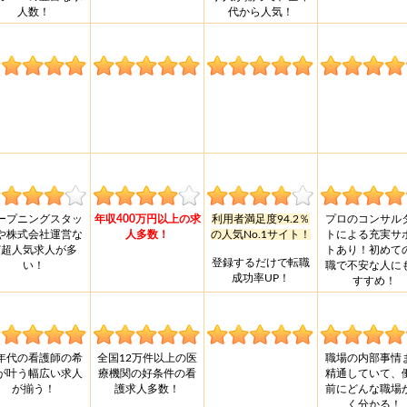
人数！
代から人気！
ープニングスタッ
年収400万円以上の求
利用者満足度94.2％
プロのコンサル
や株式会社運営な
人多数！
の人気No.1サイト！
トによる充実サ
ど超人気求人が多
トあり！初めて
登録するだけで転職
い！
職で不安な人に
成功率UP！
すすめ！
年代の看護師の希
全国12万件以上の医
職場の内部事情
が叶う幅広い求人
療機関の好条件の看
精通していて、
が揃う！
護求人多数！
前にどんな職場
く分かる！