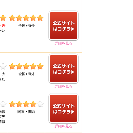
・外
全国+海外
たい
！
詳細を見る
・大
全国+海外
きた
詳細を見る
転職
関東・関西
業界
情報
詳細を見る