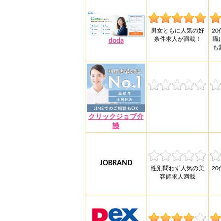
男女ともに人気の好
2
条件求人が満載！
職
doda
も
クリックジョブ介
護
JOBRAND
性別問わず人気の美
2
容師求人満載