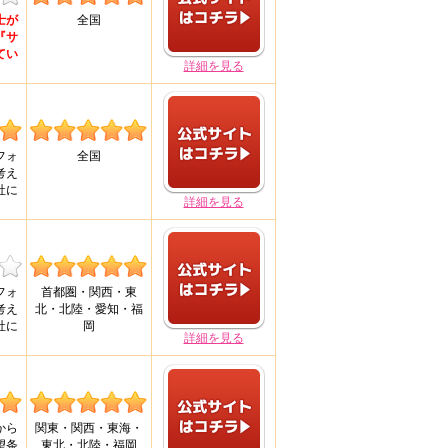
士が
全国
『サ
てい
詳細を見る
！
フォ
全国
考え
社に
詳細を見る
フォ
首都圏・関西・東
考え
北・北陸・愛知・福
社に
岡
詳細を見る
から
関東・関西・東海・
望条
東北・北陸・福岡