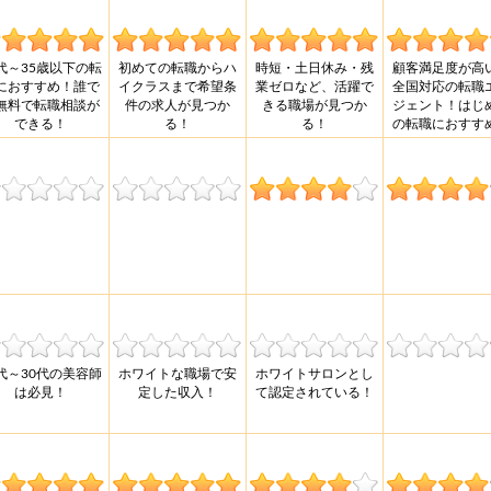
0代～35歳以下の転
初めての転職からハ
時短・土日休み・残
顧客満足度が高
におすすめ！誰で
イクラスまで希望条
業ゼロなど、活躍で
全国対応の転職
無料で転職相談が
件の求人が見つか
きる職場が見つか
ジェント！はじ
できる！
る！
る！
の転職におすす
0代～30代の美容師
ホワイトな職場で安
ホワイトサロンとし
は必見！
定した収入！
て認定されている！