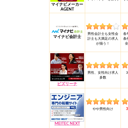
マイナビメーカー
AGENT
男性会計士も女性会
各
マイナビ会計士
計士も大満足の求人
条
が揃う！
男性、女性向け求人
多数
ビズリーチ
やや男性向け
MEITEC NEXT