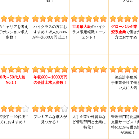
数！
タなど
のキャリアを考え
ハイクラスの方にお
世界最大級
のハイク
グローバル企業
好ポジション求人
すすめ！求人の80%
ラス限定転職エージ
資系企業
で働き
多数！
が年収800万円以上！
ェント！
方におすすめ
30代～50代人気
年収600～1000万円
一流会計事務所
No.1！
の会計士求人多数！
手事業会社で働
い人に人気
0代後半～40代後半
プレミアムな求人が
大手企業や外資系な
管理部門特化型
の方におすすめ！
見つかる！
ど管理部門と士業に
支援サービス！
特化！
特化だから優良
が満載！