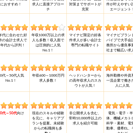
におすすめ！
求人に直接アプロー
対策までサポートが
件が叶えやすい
チ
充実
エージェント
年代に合わせた好
年収1000万以上の求
マイナビ限定の好条
マイナビブラン
件の会計士求人で
人も多数！収入面で
件求人が多い会計士
パイプで大手会
全年代から評判！
は圧倒的に人気
専門の転職サイト
務所から優良事
No.1！
社まで幅広い求
30代～50代人気
年収600～1000万円
ヘッドハンターから
海外勤務や外資
No.1！
求人多数！
の高年収求人のスカ
一流企業で働き
ウトが人気！
人に人気
30代～50代
向け
現在のスキルや経験
非公開求人を含む、
電気・電子・半
を元に、キャリアプ
常時10,000件以上の
体、機械メカト
ランを提案。未経験
求人を紹介可能
科学・素材、電
からの転職例も多
動車、優希EL、