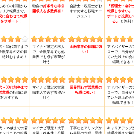
じめての転職から
独自の
好条件な非公
会計士・税理士がお
『税理士・会計
ャリア転職まで、
開求人を多数保有！
すすめする転職エー
転職しやすい』
況に合わせて転職
ジェント！
ポートが充実し
をサポート！
る』
と評判
0代～30代前半まで
マイナビ限定の求人
金融業界の転職に強
アドバイザーの
金融業界の方の転
で、金融業界でも他
い！
ローで、自分が
に絶対おすすめ！
業界でも必ず希望が
ていた以上の会
叶う！
転職できる！
0代～30代前半まで
マイナビ限定の営業
業界問わず営業職の
アドバイザーの
営業職
の転職に絶
職求人で必ず希望が
転職に強い！
ローで、自分が
対おすすめ！
叶う！
ていた以上の会
転職できる！
0代～35歳までの若
マイナビ限定！大手
丁寧なヒアリングか
キャリアアップ
エンジニアの転職
企業・好条件非公開
ら書類の作成・面接
待遇改善まで希