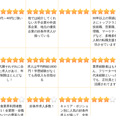
0代～40代に強い
他では紹介してくれ
30年以上の実績
ない大手企業や外資
さにトップクラ
系企業、地元の優良
技術職、営業職
企業の好条件求人が
理職、マーケテ
揃っている
グなど、多種多
人材の転職支援
功させています
代層それぞれに合
求人は平均時給1800
業界経験者はも
た求人があり、年
円！学歴経験がなく
ん、フリーターや
齢制限ほとんどな
ても高収入を目指せ
代未経験といっ
し！
る
でも、正社員と
活躍されてます
飲食業界利用者数
好条件求人多数！
キャリア・ポジショ
o.1！全業態・全職
ン別に人気の好条件
カバーの豊富な求
求人が揃って、全年