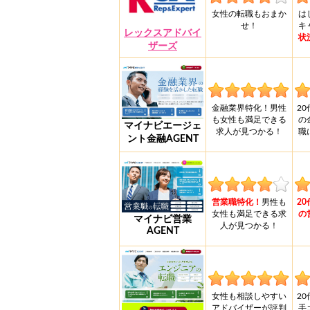
女性の転職もおまか
は
せ！
キ
レックスアドバイ
状
ザーズ
金融業界特化！男性
2
も女性も満足できる
の
マイナビエージェ
求人が見つかる！
職
ント金融AGENT
営業職特化！
男性も
2
女性も満足できる求
の
マイナビ営業
人が見つかる！
AGENT
女性も相談しやすい
2
アドバイザーが評判
手