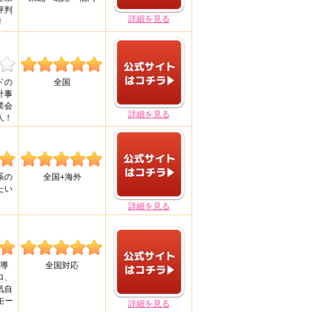
評判
詳細を見る
！
ドの
全国
計事
業会
詳細を見る
人！
系の
全国+海外
たい
詳細を見る
導
全国対応
ロ、
気自
モー
詳細を見る