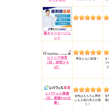
薬キャリエージェ
ント
ヒトシア保育
男女ともに歓迎！
オ
（旧：保育ひろ
フ
ば）
レバウェル看護
女性はもちろん男性
全
（旧：看護のお仕
にも人気の求人が揃
望
事）
う！