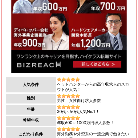
ヘッドハンターからの高年収求人のスカ
人気条件
ウトが人気！
性別
男性、女性向け求人多数
年齢
30代～50代人気No.1！
希望年収
年収600～1000万円求人多数！
海外勤務や外資系の一流企業で働きたい
こだわり条件