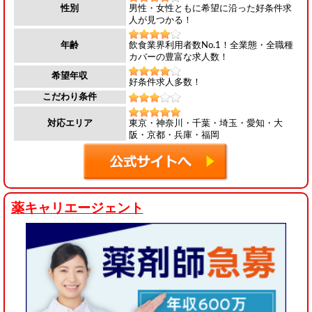
男性・女性ともに希望に沿った好条件求
性別
人が見つかる！
飲食業界利用者数No.1！全業態・全職種
年齢
カバーの豊富な求人数！
希望年収
好条件求人多数！
こだわり条件
東京・神奈川・千葉・埼玉・愛知・大
対応エリア
阪・京都・兵庫・福岡
薬キャリエージェント