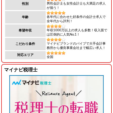
男性会計士も女性会計士も大満足の求人
性別
が揃う！
各年代に合わせた好条件の会計士求人で
年齢
全年代から評判！
年収1000万以上の求人も多数！収入面で
希望年収
は圧倒的に人気No.1！
マイナビブランドのパイプで大手会計事
こだわり条件
務所から優良事業会社まで幅広い求人！
対応エリア
全国
マイナビ税理士