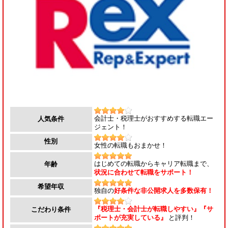
会計士・税理士がおすすめする転職エー
人気条件
ジェント！
性別
女性の転職もおまかせ！
はじめての転職からキャリア転職まで、
年齢
状況に合わせて転職をサポート！
希望年収
独自の
好条件な非公開求人を多数保有！
『税理士・会計士が転職しやすい』『サ
こだわり条件
ポートが充実している』
と評判！