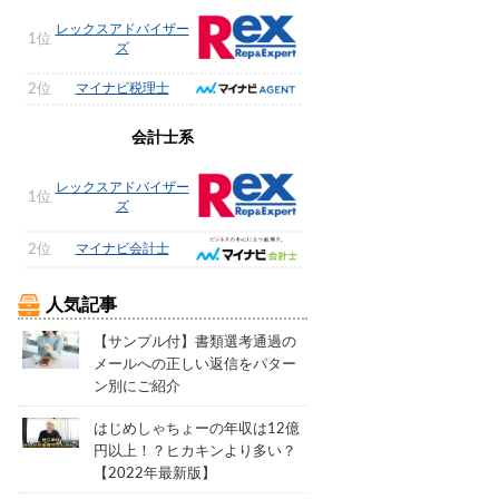
レックスアドバイザー
1位
ズ
マイナビ税理士
2位
会計士系
レックスアドバイザー
1位
ズ
マイナビ会計士
2位
人気記事
【サンプル付】書類選考通過の
メールへの正しい返信をパター
ン別にご紹介
はじめしゃちょーの年収は12億
円以上！？ヒカキンより多い？
【2022年最新版】