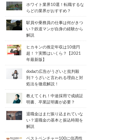
ホワイト業界10選！転職するな
らどの業界がおすすめ？
駅員や乗務員の仕事は何がきつ
い？鉄道マンが自身の経験から
解説
ヒカキンの推定年収は10億円
超！？実際はいくら？【2021
年最新版】
dodaの広告がうざいと批判殺
到？うざいと言われる理由と対
処法を徹底解説！
教えてくれ！中途採用で成績証
明書、卒業証明書が必要？
退職金はまだ振り込まれていな
い？退職金の基本と振込時期を
解説
ベストベンチャー100に信憑性