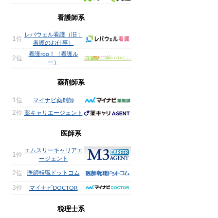
看護師系
レバウェル看護（旧：
1位
看護のお仕事）
看護roo！（看護ル
2位
ー）
薬剤師系
1位
マイナビ薬剤師
2位
薬キャリエージェント
医師系
エムスリーキャリアエ
1位
ージェント
医師転職ドットコム
2位
3位
マイナビDOCTOR
税理士系