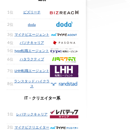
ビズリーチ
1位
2位
doda
マイナビエージェント
3位
パソナキャリア
4位
5位
type転職エージェント
ハタラクティブ
6位
LHH転職エージェント
7位
ランスタッド ハイクラ
8位
ス
IT・クリエイター系
1位
レバテックキャリア
2位
マイナビクリエイター