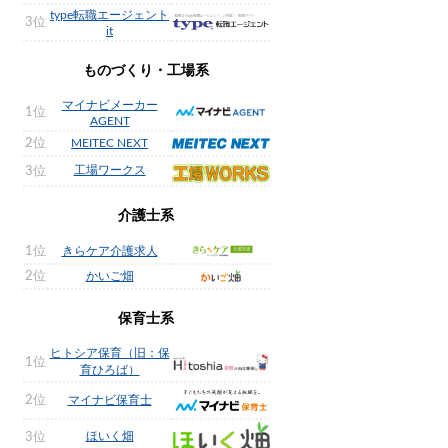
type転職エージェント
3位
it
ものづくり・工場系
マイナビメーカー
1位
AGENT
2位
MEITEC NEXT
工場ワークス
3位
介護士系
1位
きらケア介護求人
2位
かいご畑
保育士系
ヒトシア保育（旧：保
1位
育ひろば）
2位
マイナビ保育士
ほいく畑
3位