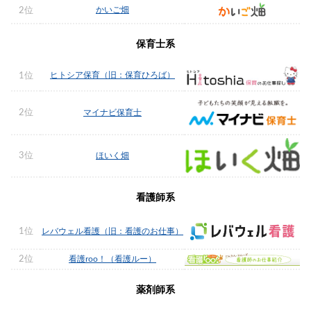
かいご畑
2位
保育士系
ヒトシア保育（旧：保育ひろば）
1位
2位
マイナビ保育士
3位
ほいく畑
看護師系
1位
レバウェル看護（旧：看護のお仕事）
2位
看護roo！（看護ルー）
薬剤師系