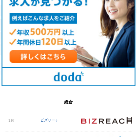
総合
ビズリーチ
1位