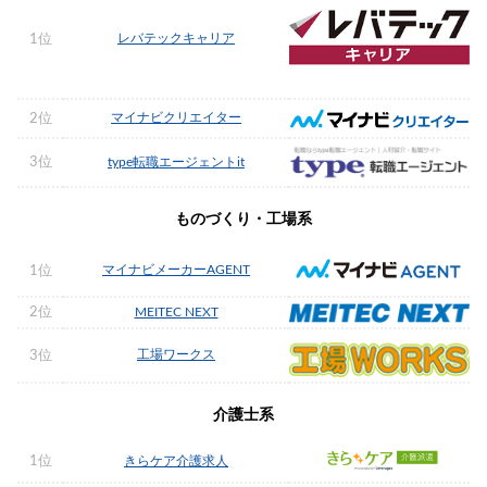
レバテックキャリア
1位
マイナビクリエイター
2位
3位
type転職エージェントit
ものづくり・工場系
マイナビメーカーAGENT
1位
2位
MEITEC NEXT
工場ワークス
3位
介護士系
1位
きらケア介護求人