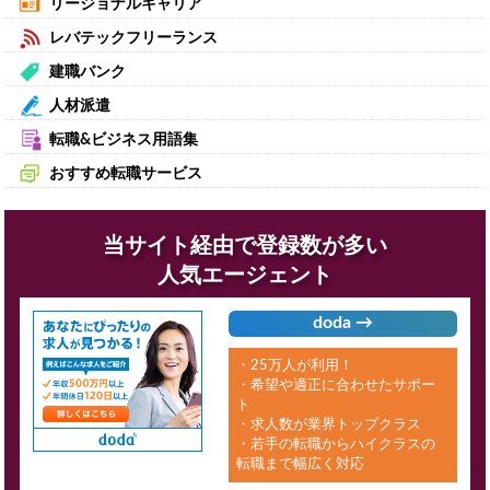
リージョナルキャリア
レバテックフリーランス
建職バンク
人材派遣
転職&ビジネス用語集
おすすめ転職サービス
当サイト経由で登録数が多い
人気エージェント
doda →
・25万人が利用！
・希望や適正に合わせたサポー
ト
・求人数が業界トップクラス
・若手の転職からハイクラスの
転職まで幅広く対応