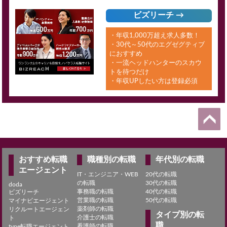
ビズリーチ →
・年収1,000万超え求人多数！
・30代～50代のエグゼグティブ
におすすめ
・一流ヘッドハンターのスカウ
トを待つだけ
・年収UPしたい方は登録必須
おすすめ転職
職種別の転職
年代別の転職
エージェント
IT・エンジニア・WEB
20代の転職
の転職
30代の転職
doda
事務職の転職
40代の転職
ビズリーチ
営業職の転職
50代の転職
マイナビエージェント
薬剤師の転職
リクルートエージェン
タイプ別の転
介護士の転職
ト
職
看護師の転職
type転職エージェント