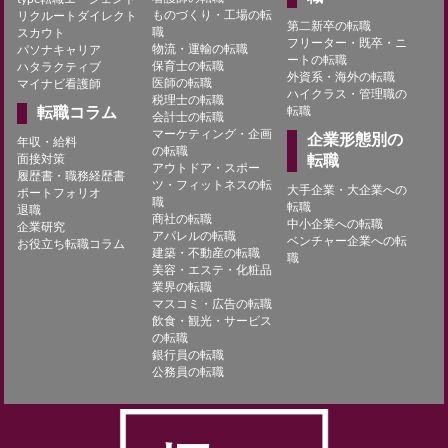
ものづくり・工場の転
リクルートダイレクト
第二新卒の転職
職
スカウト
フリーター・既卒・ニ
物流・運輸の転職
パソナキャリア
ートの転職
保育士の転職
ハタラクティブ
外資系・海外の転職
医師の転職
マイナビ看護師
ハイクラス・管理職の
税理士の転職
転職コラム
転職
会計士の転職
マーケティング・企画
企業形態別の
年収・給料
の転職
面接対策
転職
アウトドア・スポー
履歴書・職務経歴書
ツ・フィットネスの転
大手企業・大企業への
ポートフォリオ
職
転職
退職
商社の転職
中小企業への転職
企業研究
アパレルの転職
ベンチャー企業への転
お役立ち転職コラム
建築・不動産の転職
職
美容・エステ・化粧品
業界の転職
マスコミ・広告の転職
飲食・観光・サービス
の転職
銀行員の転職
公務員の転職