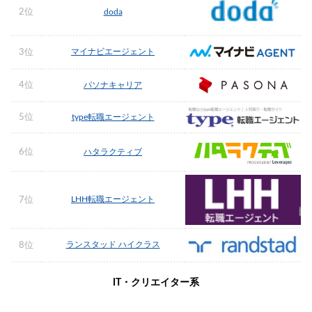
2位
doda
マイナビエージェント
3位
4位
パソナキャリア
5位
type転職エージェント
6位
ハタラクティブ
LHH転職エージェント
7位
ランスタッド ハイクラス
8位
IT・クリエイター系