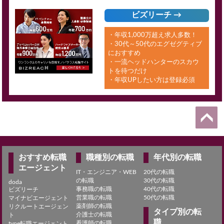
ビズリーチ →
・年収1,000万超え求人多数！
・30代～50代のエグゼグティブ
におすすめ
・一流ヘッドハンターのスカウ
トを待つだけ
・年収UPしたい方は登録必須
おすすめ転職
職種別の転職
年代別の転職
エージェント
IT・エンジニア・WEB
20代の転職
の転職
30代の転職
doda
事務職の転職
40代の転職
ビズリーチ
営業職の転職
50代の転職
マイナビエージェント
薬剤師の転職
リクルートエージェン
タイプ別の転
介護士の転職
ト
職
看護師の転職
type転職エージェント