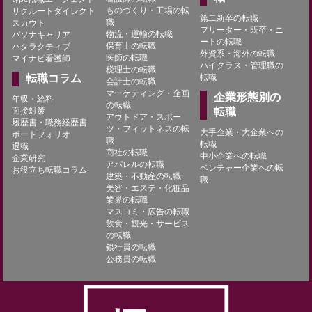
ものづくり・工場の転
リクルートダイレクト
第二新卒の転職
職
スカウト
フリーター・既卒・ニ
物流・運輸の転職
パソナキャリア
ートの転職
保育士の転職
ハタラクティブ
外資系・海外の転職
医師の転職
マイナビ看護師
ハイクラス・管理職の
税理士の転職
転職コラム
転職
会計士の転職
マーケティング・企画
企業形態別の
年収・給料
の転職
面接対策
転職
アウトドア・スポー
履歴書・職務経歴書
ツ・フィットネスの転
大手企業・大企業への
ポートフォリオ
職
転職
退職
商社の転職
中小企業への転職
企業研究
アパレルの転職
ベンチャー企業への転
お役立ち転職コラム
建築・不動産の転職
職
美容・エステ・化粧品
業界の転職
マスコミ・広告の転職
飲食・観光・サービス
の転職
銀行員の転職
公務員の転職