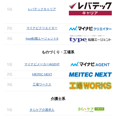
レバテックキャリア
1位
マイナビクリエイター
2位
3位
type転職エージェントit
ものづくり・工場系
マイナビメーカーAGENT
1位
2位
MEITEC NEXT
工場ワークス
3位
介護士系
1位
きらケア介護求人