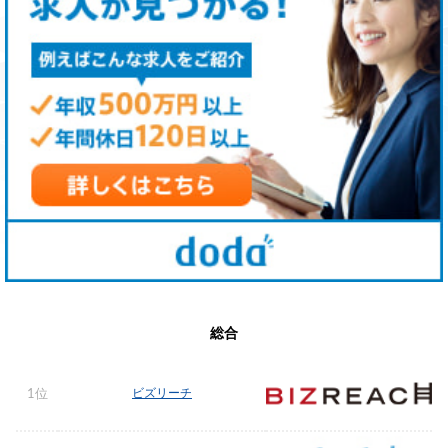
総合
ビズリーチ
1位