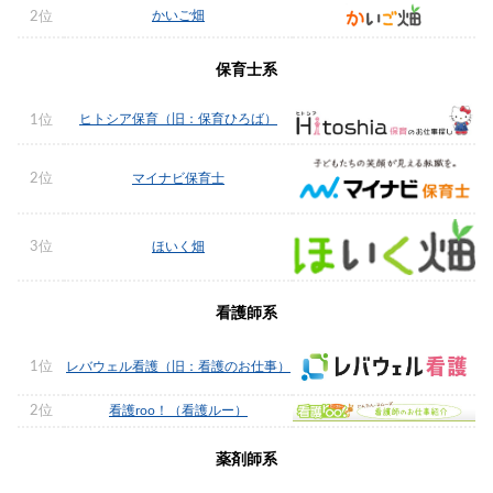
かいご畑
2位
保育士系
ヒトシア保育（旧：保育ひろば）
1位
2位
マイナビ保育士
3位
ほいく畑
看護師系
1位
レバウェル看護（旧：看護のお仕事）
2位
看護roo！（看護ルー）
薬剤師系