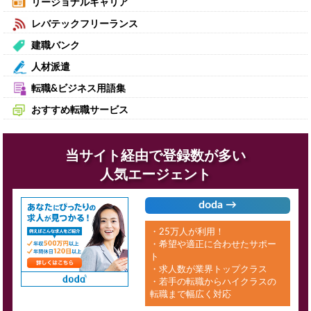
リージョナルキャリア
レバテックフリーランス
建職バンク
人材派遣
転職&ビジネス用語集
おすすめ転職サービス
当サイト経由で登録数が多い
人気エージェント
doda →
・25万人が利用！
・希望や適正に合わせたサポー
ト
・求人数が業界トップクラス
・若手の転職からハイクラスの
転職まで幅広く対応