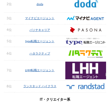
2位
doda
マイナビエージェント
3位
4位
パソナキャリア
5位
type転職エージェント
6位
ハタラクティブ
LHH転職エージェント
7位
ランスタッド ハイクラス
8位
IT・クリエイター系