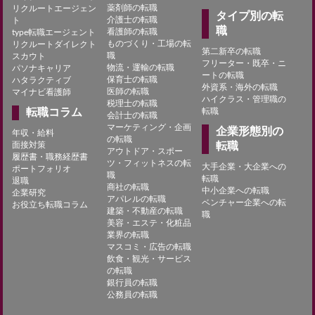
薬剤師の転職
リクルートエージェン
タイプ別の転
介護士の転職
ト
職
看護師の転職
type転職エージェント
ものづくり・工場の転
リクルートダイレクト
第二新卒の転職
職
スカウト
フリーター・既卒・ニ
物流・運輸の転職
パソナキャリア
ートの転職
保育士の転職
ハタラクティブ
外資系・海外の転職
医師の転職
マイナビ看護師
ハイクラス・管理職の
税理士の転職
転職コラム
転職
会計士の転職
マーケティング・企画
企業形態別の
年収・給料
の転職
面接対策
転職
アウトドア・スポー
履歴書・職務経歴書
ツ・フィットネスの転
大手企業・大企業への
ポートフォリオ
職
転職
退職
商社の転職
中小企業への転職
企業研究
アパレルの転職
ベンチャー企業への転
お役立ち転職コラム
建築・不動産の転職
職
美容・エステ・化粧品
業界の転職
マスコミ・広告の転職
飲食・観光・サービス
の転職
銀行員の転職
公務員の転職