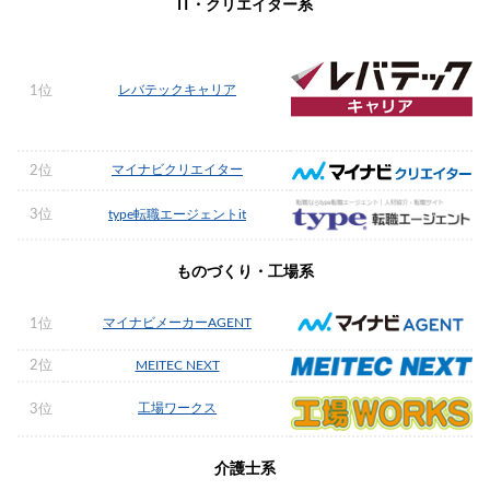
IT・クリエイター系
レバテックキャリア
1位
マイナビクリエイター
2位
3位
type転職エージェントit
ものづくり・工場系
マイナビメーカーAGENT
1位
2位
MEITEC NEXT
工場ワークス
3位
介護士系