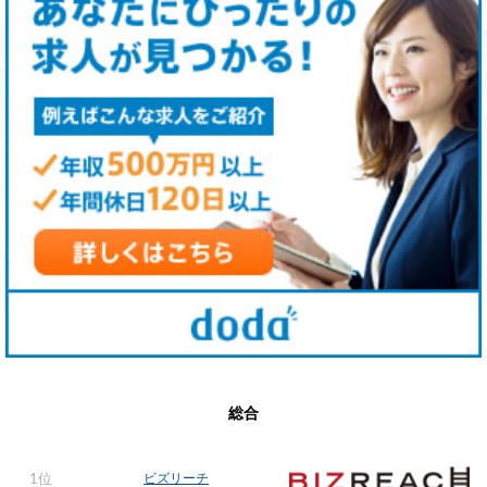
総合
ビズリーチ
1位