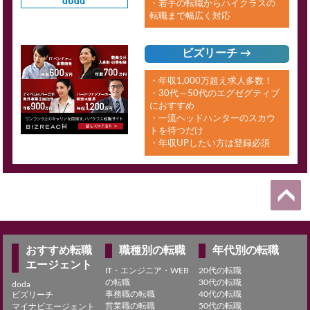
・若手の転職からハイクラスの
転職まで幅広く対応
ビズリーチ →
・年収1,000万超え求人多数！
・30代～50代のエグゼグティブ
におすすめ
・一流ヘッドハンターのスカウ
トを待つだけ
・年収UPしたい方は登録必須
おすすめ転職
職種別の転職
年代別の転職
エージェント
IT・エンジニア・WEB
20代の転職
の転職
30代の転職
doda
事務職の転職
40代の転職
ビズリーチ
営業職の転職
50代の転職
マイナビエージェント