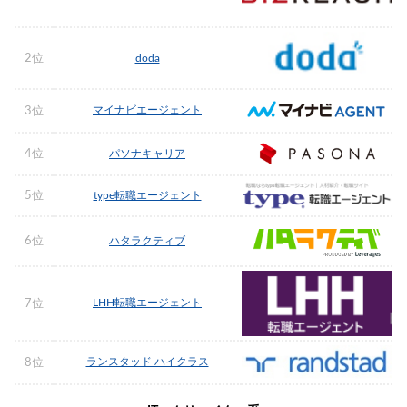
2位
doda
マイナビエージェント
3位
4位
パソナキャリア
5位
type転職エージェント
6位
ハタラクティブ
LHH転職エージェント
7位
ランスタッド ハイクラス
8位