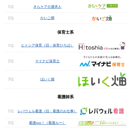
1位
きらケア介護求人
かいご畑
2位
保育士系
ヒトシア保育（旧：保育ひろば）
1位
2位
マイナビ保育士
3位
ほいく畑
看護師系
1位
レバウェル看護（旧：看護のお仕事）
2位
看護roo！（看護ルー）