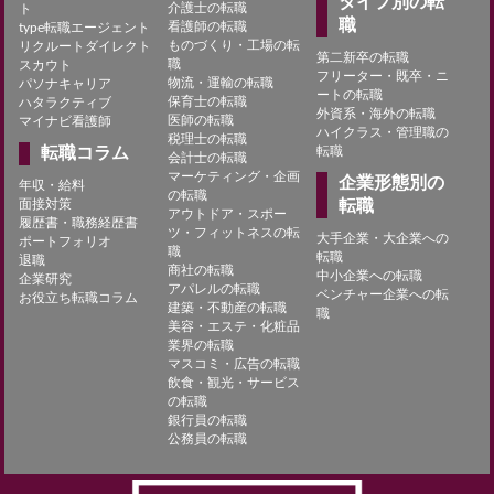
タイプ別の転
介護士の転職
ト
職
看護師の転職
type転職エージェント
ものづくり・工場の転
リクルートダイレクト
第二新卒の転職
職
スカウト
フリーター・既卒・ニ
物流・運輸の転職
パソナキャリア
ートの転職
保育士の転職
ハタラクティブ
外資系・海外の転職
医師の転職
マイナビ看護師
ハイクラス・管理職の
税理士の転職
転職コラム
転職
会計士の転職
マーケティング・企画
企業形態別の
年収・給料
の転職
面接対策
転職
アウトドア・スポー
履歴書・職務経歴書
ツ・フィットネスの転
大手企業・大企業への
ポートフォリオ
職
転職
退職
商社の転職
中小企業への転職
企業研究
アパレルの転職
ベンチャー企業への転
お役立ち転職コラム
建築・不動産の転職
職
美容・エステ・化粧品
業界の転職
マスコミ・広告の転職
飲食・観光・サービス
の転職
銀行員の転職
公務員の転職