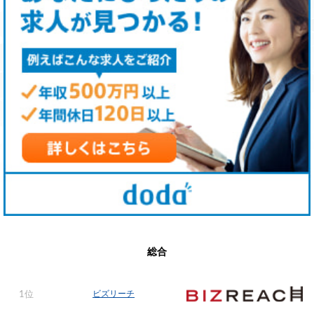
総合
ビズリーチ
1位