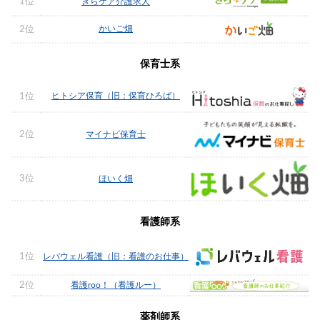
1位
きらケア介護求人
かいご畑
2位
保育士系
ヒトシア保育（旧：保育ひろば）
1位
2位
マイナビ保育士
3位
ほいく畑
看護師系
1位
レバウェル看護（旧：看護のお仕事）
2位
看護roo！（看護ルー）
薬剤師系