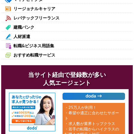
リージョナルキャリア
レバテックフリーランス
建職バンク
人材派遣
転職&ビジネス用語集
おすすめ転職サービス
当サイト経由で登録数が多い
人気エージェント
doda →
・25万人が利用！
・希望や適正に合わせたサポー
ト
・求人数が業界トップクラス
・若手の転職からハイクラスの