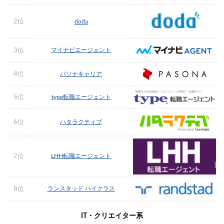
2位
doda
マイナビエージェント
3位
4位
パソナキャリア
5位
type転職エージェント
6位
ハタラクティブ
LHH転職エージェント
7位
ランスタッド ハイクラス
8位
IT・クリエイター系