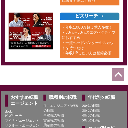
転職まで幅広く対応
ビズリーチ →
・年収1,000万超え求人多数！
・30代～50代のエグゼグティブ
におすすめ
・一流ヘッドハンターのスカウ
トを待つだけ
・年収UPしたい方は登録必須
おすすめ転職
職種別の転職
年代別の転職
エージェント
IT・エンジニア・WEB
20代の転職
の転職
30代の転職
doda
事務職の転職
40代の転職
ビズリーチ
営業職の転職
50代の転職
マイナビエージェント
薬剤師の転職
リクルートエージェン