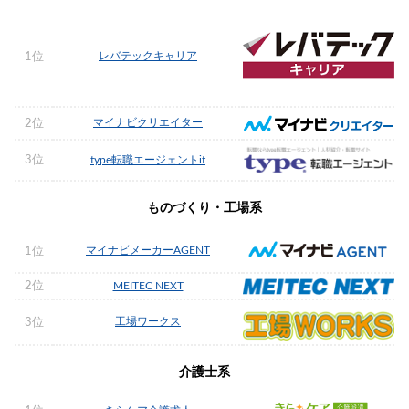
レバテックキャリア
1位
マイナビクリエイター
2位
3位
type転職エージェントit
ものづくり・工場系
マイナビメーカーAGENT
1位
2位
MEITEC NEXT
工場ワークス
3位
介護士系