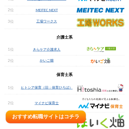
2位
MEITEC NEXT
工場ワークス
3位
介護士系
1位
きらケア介護求人
かいご畑
2位
保育士系
ヒトシア保育（旧：保育ひろば）
1位
2位
マイナビ保育士
おすすめ転職サイトはコチラ
3位
ほいく畑