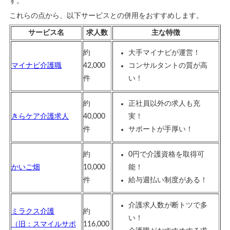
す。
これらの点から、以下サービスとの併用をおすすめします。
サービス名
求人数
主な特徴
約
大手マイナビが運営！
マイナビ介護職
42,000
コンサルタントの質が高
件
い！
約
正社員以外の求人も充
きらケア介護求人
40,000
実！
件
サポートが手厚い！
約
0円で介護資格を取得可
かいご畑
10,000
能！
件
給与週払い制度がある！
介護求人数が断トツで多
ミラクス介護
約
い！
（旧：スマイルサポ
116,000