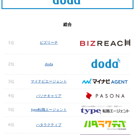
総合
ビズリーチ
1位
2位
doda
マイナビエージェント
3位
4位
パソナキャリア
5位
type転職エージェント
6位
ハタラクティブ