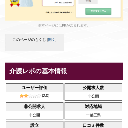
※本ページにはPRが含まれます。
このページのもくじ
[
開く
]
介護レポの基本情報
ユーザー評価
公開求人数
(2.0)
非公開
非公開求人
対応地域
非公開
一都三県
設立
口コミ件数