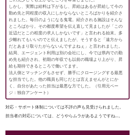
しかし、実際は給料は下がるし、昇給はあるが昇給して今の
勤め先と同程度の収入にしかならないところばかりを紹介さ
れました。毎日のようになる鬼電。紹介される施設はそんな
ところばかり。その都度希望を伝え直して見ましたが「この
近辺だとこの程度の求人しかないです」と言われる始末。多
少離れてもいいのでと伝えましたが、そうすると「遠方から
だとあまり取りたがらないんですよねぇ」と言われました。
結局、エージェント利用は別の会社にし、今では県内での勤
め先も紹介され、初期の年収でも以前の職場より上がり、昇
給も期待できるところで働いてます。
法人側とマッチングもさせず、勝手にクロージングする最悪
な担当でした。他の職員も同じだとは言えませんがとにか
く、自分があたった担当は最悪な方でした。（引用元ペー
ジ：独自アンケート）
対応・サポート体制については不評の声も見受けられました。
担当者の対応については、どうやらムラがあるようですね…。