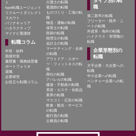
タイプ別の転
介護士の転職
ト
職
看護師の転職
type転職エージェント
ものづくり・工場の転
リクルートダイレクト
第二新卒の転職
職
スカウト
フリーター・既卒・ニ
物流・運輸の転職
パソナキャリア
ートの転職
保育士の転職
ハタラクティブ
外資系・海外の転職
医師の転職
マイナビ看護師
ハイクラス・管理職の
税理士の転職
転職コラム
転職
会計士の転職
マーケティング・企画
企業形態別の
年収・給料
の転職
面接対策
転職
アウトドア・スポー
履歴書・職務経歴書
ツ・フィットネスの転
大手企業・大企業への
ポートフォリオ
職
転職
退職
商社の転職
中小企業への転職
企業研究
アパレルの転職
ベンチャー企業への転
お役立ち転職コラム
建築・不動産の転職
職
美容・エステ・化粧品
業界の転職
マスコミ・広告の転職
飲食・観光・サービス
の転職
銀行員の転職
公務員の転職