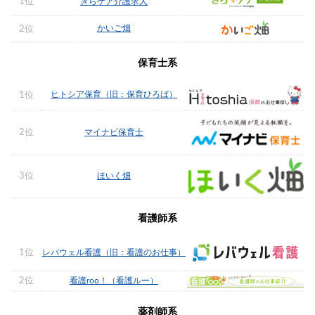
1位
きらケア介護求人
かいご畑
2位
保育士系
ヒトシア保育（旧：保育ひろば）
1位
2位
マイナビ保育士
3位
ほいく畑
看護師系
1位
レバウェル看護（旧：看護のお仕事）
2位
看護roo！（看護ルー）
薬剤師系