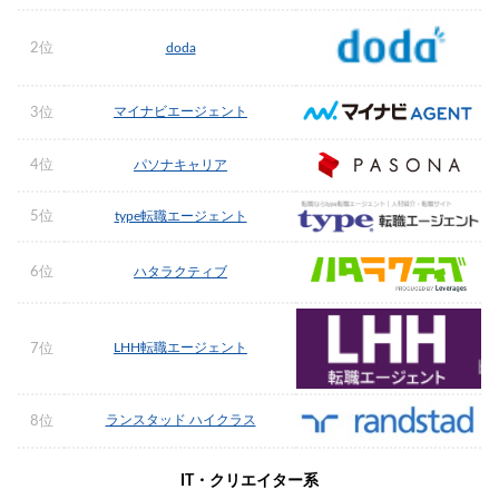
2位
doda
マイナビエージェント
3位
4位
パソナキャリア
5位
type転職エージェント
6位
ハタラクティブ
LHH転職エージェント
7位
ランスタッド ハイクラス
8位
IT・クリエイター系