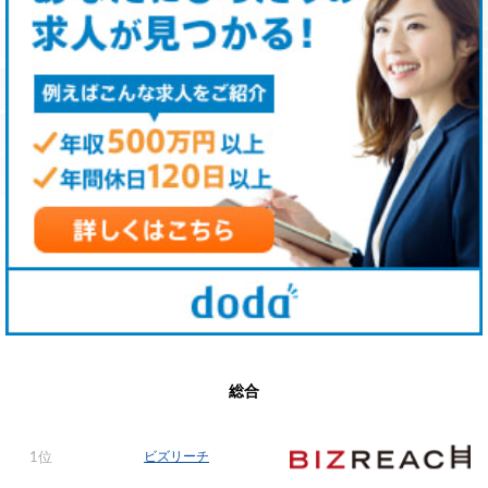
総合
ビズリーチ
1位