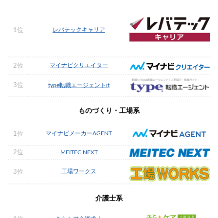
レバテックキャリア
1位
マイナビクリエイター
2位
3位
type転職エージェントit
ものづくり・工場系
マイナビメーカーAGENT
1位
2位
MEITEC NEXT
工場ワークス
3位
介護士系