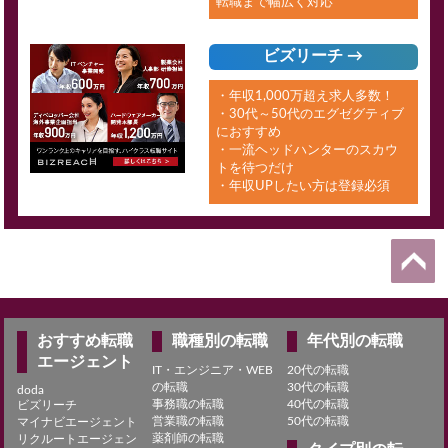
転職まで幅広く対応
ビズリーチ →
・年収1,000万超え求人多数！
・30代～50代のエグゼグティブ
におすすめ
・一流ヘッドハンターのスカウ
トを待つだけ
・年収UPしたい方は登録必須
おすすめ転職
職種別の転職
年代別の転職
エージェント
IT・エンジニア・WEB
20代の転職
の転職
30代の転職
doda
事務職の転職
40代の転職
ビズリーチ
営業職の転職
50代の転職
マイナビエージェント
薬剤師の転職
リクルートエージェン