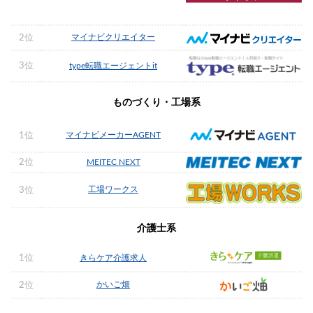
マイナビクリエイター
2位
3位
type転職エージェントit
ものづくり・工場系
マイナビメーカーAGENT
1位
2位
MEITEC NEXT
工場ワークス
3位
介護士系
1位
きらケア介護求人
かいご畑
2位