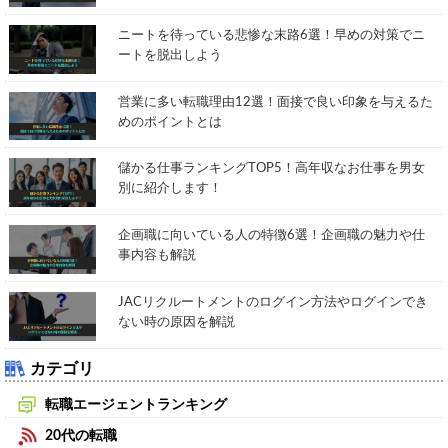
ニートを待っている悲惨な末路6選！早めの対策でニ
ートを脱出しよう
営業に多い転職理由12選！面接で良い印象を与えるた
めのポイントとは
儲かる仕事ランキングTOP5！高年収なお仕事を男女
別に紹介します！
企画職に向いている人の特徴6選！企画職の魅力や仕
事内容も解説
JACリクルートメントのログイン方法やログインでき
ない時の原因を解説
カテゴリ
転職エージェントランキング
20代の転職