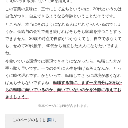
て 心の欲する所に従いて矩を踰えず」
この言葉の意味は、三十にして立ちというのは、30代というのは
自信がつき、自立できるようなる年齢ということだそうです。
ところが、本当にそのようになれる人はどれぐらいいるのでしょ
うか。低給与の会社で働き続ければそもそも家庭を持つことすら
できません。30歳の時点で自信がつかなくても、自立できなくて
も、せめて30代後半、40代から自立した大人になりたいですよ
ね。
今働いている環境では実現できそうになかったら、転職した方が
手っ取り早いです。一つの会社に人生を捧げる考えなんか、とっ
くに時代遅れです。かといって、転職してさらに環境が悪くなれ
ば元も子もないですよね。
転職する前に、まず一度自分は30代か
らの転職に向いているのか、向いていないのかを冷静に考えてお
きましょう。
※本ページにはPRが含まれます。
このページのもくじ
[
開く
]