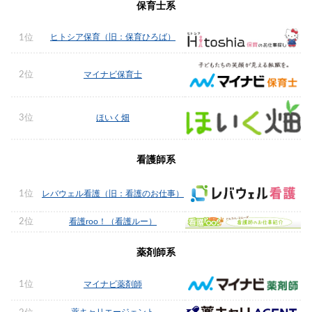
保育士系
ヒトシア保育（旧：保育ひろば）
1位
2位
マイナビ保育士
3位
ほいく畑
看護師系
1位
レバウェル看護（旧：看護のお仕事）
2位
看護roo！（看護ルー）
薬剤師系
1位
マイナビ薬剤師
薬キャリエージェント