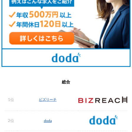
総合
ビズリーチ
1位
2位
doda