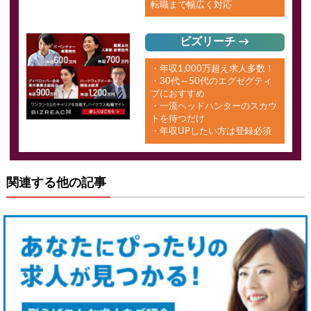
転職まで幅広く対応
ビズリーチ →
・年収1,000万超え求人多数！
・30代～50代のエグゼグティ
ブにおすすめ
・一流ヘッドハンターのスカウ
トを待つだけ
・年収UPしたい方は登録必須
関連する他の記事