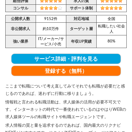
総合評価
求人の質
コンサル
サポート体制
公開求人数
9152件
対応地域
全国
転職したい社会
非公開求人
約10万件
ターゲット層
人
IT/メーカー/サ
80%
強い業界
年収UP実績
ービス/小売
サービス詳細・評判を見る
登録する（無料）
ここまで転職について考え直してみてそれでも転職が必要だと感
じるのであれば、迷わずに行動に移りましょう。
情報戦と言われる転職活動は、求人媒体の活用が必要不可欠で
す。インターネットの時代で一番使われているのはやはりWEBの
求人媒体ツールの転職サイトや転職エージェントです。
求人情報の質と量を追求するのであれば、国内最大のリクナビ