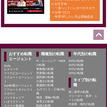
におすすめ
・一流ヘッドハンターのスカウ
トを待つだけ
・年収UPしたい方は登録必須
おすすめ転職
職種別の転職
年代別の転職
エージェント
IT・エンジニア・WEB
20代の転職
の転職
30代の転職
doda
事務職の転職
40代の転職
ビズリーチ
営業職の転職
50代の転職
マイナビエージェント
薬剤師の転職
リクルートエージェン
タイプ別の転
介護士の転職
ト
職
看護師の転職
type転職エージェント
ものづくり・工場の転
リクルートダイレクト
第二新卒の転職
職
スカウト
フリーター・既卒・ニ
物流・運輸の転職
パソナキャリア
ートの転職
保育士の転職
ハタラクティブ
外資系・海外の転職
医師の転職
マイナビ看護師