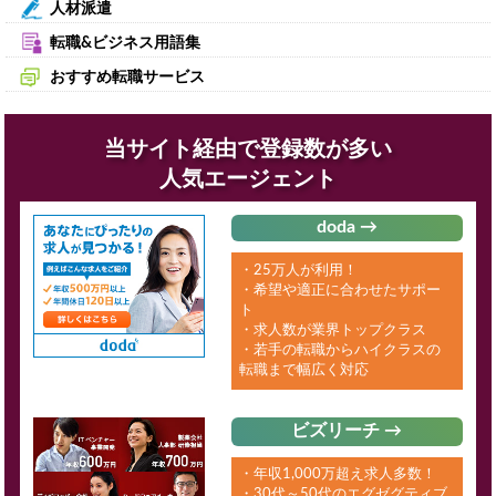
人材派遣
転職&ビジネス用語集
おすすめ転職サービス
当サイト経由で登録数が多い
人気エージェント
doda →
・25万人が利用！
・希望や適正に合わせたサポー
ト
・求人数が業界トップクラス
・若手の転職からハイクラスの
転職まで幅広く対応
ビズリーチ →
・年収1,000万超え求人多数！
・30代～50代のエグゼグティブ