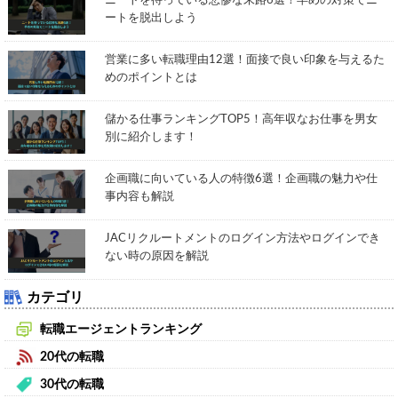
ニートを待っている悲惨な末路6選！早めの対策でニ
ートを脱出しよう
営業に多い転職理由12選！面接で良い印象を与えるた
めのポイントとは
儲かる仕事ランキングTOP5！高年収なお仕事を男女
別に紹介します！
企画職に向いている人の特徴6選！企画職の魅力や仕
事内容も解説
JACリクルートメントのログイン方法やログインでき
ない時の原因を解説
カテゴリ
転職エージェントランキング
20代の転職
30代の転職