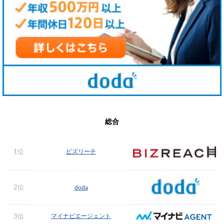
総合
ビズリーチ
1位
2位
doda
マイナビエージェント
3位