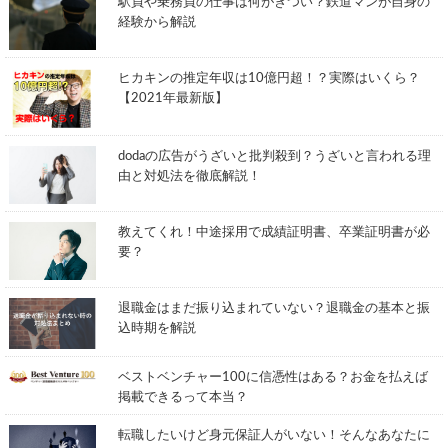
駅員や乗務員の仕事は何がきつい？鉄道マンが自身の
経験から解説
ヒカキンの推定年収は10億円超！？実際はいくら？
【2021年最新版】
dodaの広告がうざいと批判殺到？うざいと言われる理
由と対処法を徹底解説！
教えてくれ！中途採用で成績証明書、卒業証明書が必
要？
退職金はまだ振り込まれていない？退職金の基本と振
込時期を解説
ベストベンチャー100に信憑性はある？お金を払えば
掲載できるって本当？
転職したいけど身元保証人がいない！そんなあなたに