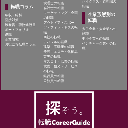
ハイクラス・管理職の
税理士の転職
転職コラム
転職
会計士の転職
マーケティング・企画
企業形態別の
年収・給料
の転職
面接対策
転職
アウトドア・スポー
履歴書・職務経歴書
ツ・フィットネスの転
大手企業・大企業への
ポートフォリオ
職
転職
退職
商社の転職
中小企業への転職
企業研究
アパレルの転職
ベンチャー企業への転
お役立ち転職コラム
建築・不動産の転職
職
美容・エステ・化粧品
業界の転職
マスコミ・広告の転職
飲食・観光・サービス
の転職
銀行員の転職
公務員の転職