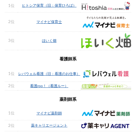
ヒトシア保育（旧：保育ひろば）
1位
2位
マイナビ保育士
3位
ほいく畑
看護師系
1位
レバウェル看護（旧：看護のお仕事）
2位
看護roo！（看護ルー）
薬剤師系
1位
マイナビ薬剤師
薬キャリエージェント
2位