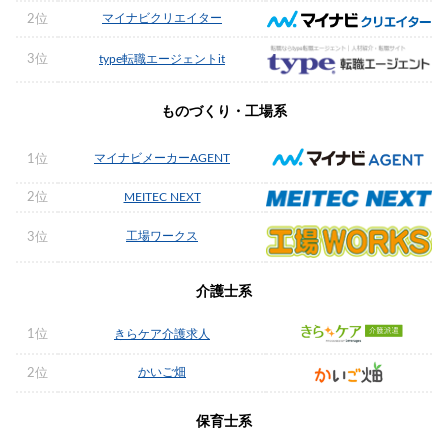
マイナビクリエイター
2位
3位
type転職エージェントit
ものづくり・工場系
マイナビメーカーAGENT
1位
2位
MEITEC NEXT
工場ワークス
3位
介護士系
1位
きらケア介護求人
かいご畑
2位
保育士系