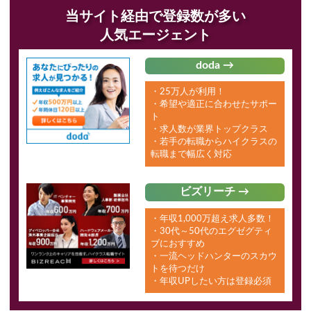
当サイト経由で登録数が多い
人気エージェント
doda →
・25万人が利用！
・希望や適正に合わせたサポー
ト
・求人数が業界トップクラス
・若手の転職からハイクラスの
転職まで幅広く対応
ビズリーチ →
・年収1,000万超え求人多数！
・30代～50代のエグゼグティ
ブにおすすめ
・一流ヘッドハンターのスカウ
トを待つだけ
・年収UPしたい方は登録必須