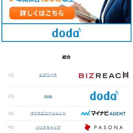
総合
ビズリーチ
1位
2位
doda
マイナビエージェント
3位
4位
パソナキャリア