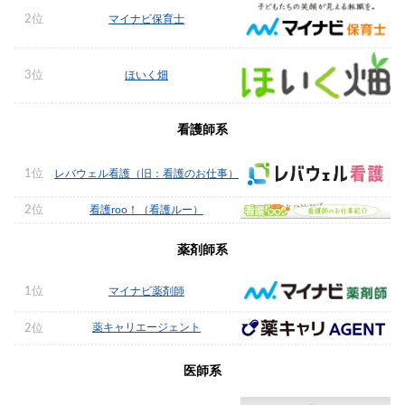
2位
マイナビ保育士
3位
ほいく畑
看護師系
1位
レバウェル看護（旧：看護のお仕事）
2位
看護roo！（看護ルー）
薬剤師系
1位
マイナビ薬剤師
薬キャリエージェント
2位
医師系