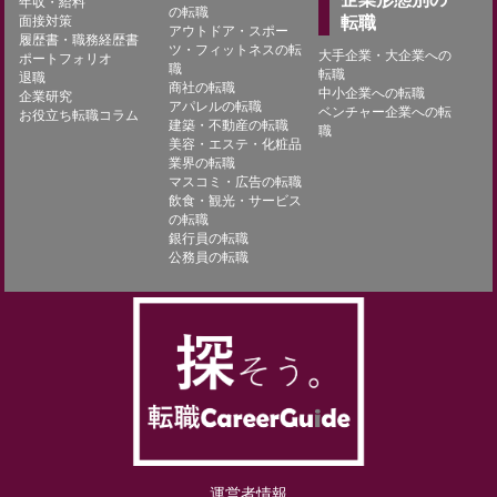
年収・給料
の転職
面接対策
転職
アウトドア・スポー
履歴書・職務経歴書
ツ・フィットネスの転
大手企業・大企業への
ポートフォリオ
職
転職
退職
商社の転職
中小企業への転職
企業研究
アパレルの転職
ベンチャー企業への転
お役立ち転職コラム
建築・不動産の転職
職
美容・エステ・化粧品
業界の転職
マスコミ・広告の転職
飲食・観光・サービス
の転職
銀行員の転職
公務員の転職
運営者情報