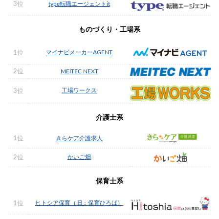
3位
type転職エージェントit
ものづくり・工場系
マイナビメーカーAGENT
1位
2位
MEITEC NEXT
工場ワークス
3位
介護士系
1位
きらケア介護求人
かいご畑
2位
保育士系
ヒトシア保育（旧：保育ひろば）
1位