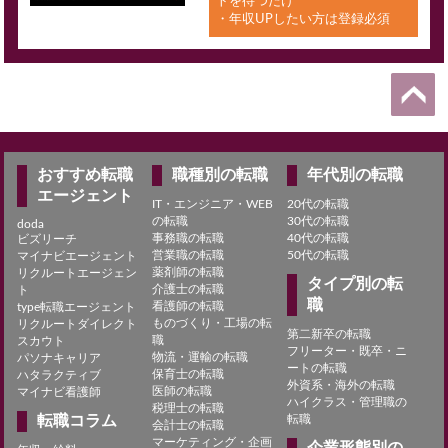
トを待つだけ
・年収UPしたい方は登録必須
おすすめ転職
職種別の転職
年代別の転職
エージェント
IT・エンジニア・WEB
20代の転職
の転職
30代の転職
doda
事務職の転職
40代の転職
ビズリーチ
営業職の転職
50代の転職
マイナビエージェント
薬剤師の転職
リクルートエージェン
タイプ別の転
介護士の転職
ト
職
看護師の転職
type転職エージェント
ものづくり・工場の転
リクルートダイレクト
第二新卒の転職
職
スカウト
フリーター・既卒・ニ
物流・運輸の転職
パソナキャリア
ートの転職
保育士の転職
ハタラクティブ
外資系・海外の転職
医師の転職
マイナビ看護師
ハイクラス・管理職の
税理士の転職
転職コラム
転職
会計士の転職
マーケティング・企画
企業形態別の