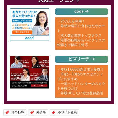
doda →
・25万人が利用！
・希望や適正に合わせたサポー
ト
・求人数が業界トップクラス
・若手の転職からハイクラスの
転職まで幅広く対応
ビズリーチ →
・年収1,000万超え求人多数！
・30代～50代のエグゼグティ
ブにおすすめ
・一流ヘッドハンターのスカウ
トを待つだけ
・年収UPしたい方は登録必須
海外転職
外資系
ホワイト企業