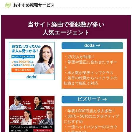
おすすめ転職サービス
当サイト経由で登録数が多い
人気エージェント
doda →
・25万人が利用！
・希望や適正に合わせたサポー
ト
・求人数が業界トップクラス
・若手の転職からハイクラスの
転職まで幅広く対応
ビズリーチ →
・年収1,000万超え求人多数！
・30代～50代のエグゼグティブ
におすすめ
・一流ヘッドハンターのスカウ