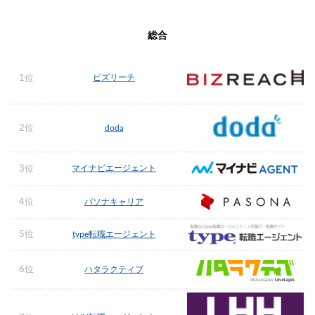
総合
ビズリーチ
1位
2位
doda
マイナビエージェント
3位
4位
パソナキャリア
5位
type転職エージェント
6位
ハタラクティブ