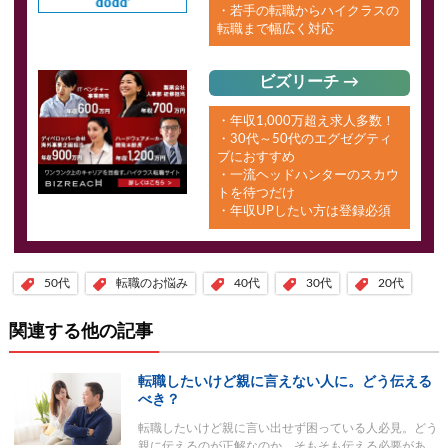
・若手の転職からハイクラスの
転職まで幅広く対応
ビズリーチ →
・年収1,000万超え求人多数！
・30代～50代のエグゼグティ
ブにおすすめ
・一流ヘッドハンターのスカウ
トを待つだけ
・年収UPしたい方は登録必須
50代
転職のお悩み
40代
30代
20代
関連する他の記事
転職したいけど親に言えない人に。どう伝える
べき？
転職したいけど親に言い出せず困っている人必見。どう
親に伝えるのが正解なのか。そもそも伝える必要があ…