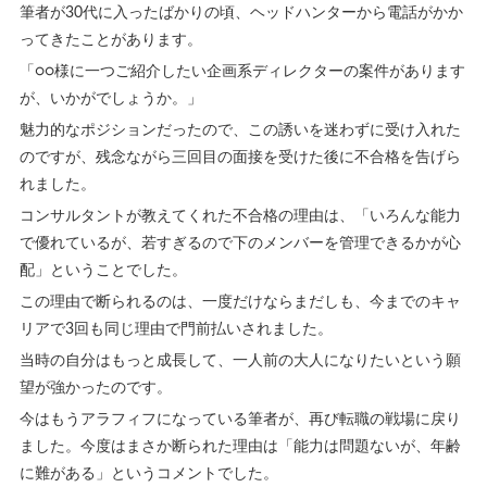
筆者が30代に入ったばかりの頃、ヘッドハンターから電話がかか
ってきたことがあります。
「○○様に一つご紹介したい企画系ディレクターの案件があります
が、いかがでしょうか。」
魅力的なポジションだったので、この誘いを迷わずに受け入れた
のですが、残念ながら三回目の面接を受けた後に不合格を告げら
れました。
コンサルタントが教えてくれた不合格の理由は、「いろんな能力
で優れているが、若すぎるので下のメンバーを管理できるかが心
配」ということでした。
この理由で断られるのは、一度だけならまだしも、今までのキャ
リアで3回も同じ理由で門前払いされました。
当時の自分はもっと成長して、一人前の大人になりたいという願
望が強かったのです。
今はもう
アラフィフになっている筆者が、再び転職の戦場に戻り
ました。今度はまさか断られた理由は「能力は問題ないが、年齢
に難がある」というコメントでした。