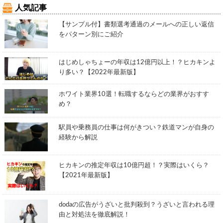
人気記事
【サンプル付】書類選考通過のメールへの正しい返信
をパターン別にご紹介
はじめしゃちょーの年収は12億円以上！？ヒカキンよ
り多い？【2022年最新版】
ホワイト業界10選！転職するならどの業界がおすす
め？
駅員や乗務員の仕事は何がきつい？鉄道マンが自身の
経験から解説
ヒカキンの推定年収は10億円超！？実際はいくら？
【2021年最新版】
dodaの広告がうざいと批判殺到？うざいと言われる理
由と対処法を徹底解説！