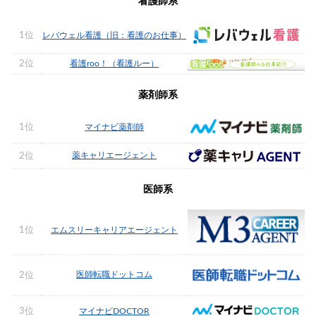
看護師系
1位
レバウェル看護（旧：看護のお仕事）
2位
看護roo！（看護ルー）
薬剤師系
1位
マイナビ薬剤師
薬キャリエージェント
2位
医師系
1位
エムスリーキャリアエージェント
医師転職ドットコム
2位
3位
マイナビDOCTOR