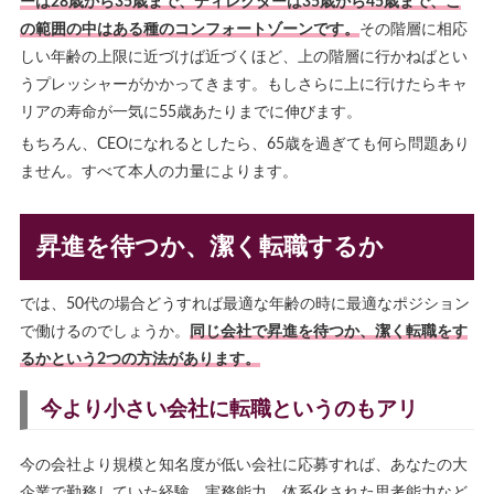
ーは28歳から35歳まで、ディレクターは35歳から45歳まで、こ
の範囲の中はある種のコンフォートゾーンです。
その階層に相応
しい年齢の上限に近づけば近づくほど、上の階層に行かねばとい
うプレッシャーがかかってきます。もしさらに上に行けたらキャ
リアの寿命が一気に55歳あたりまでに伸びます。
もちろん、CEOになれるとしたら、65歳を過ぎても何ら問題あり
ません。すべて本人の力量によります。
昇進を待つか、潔く転職するか
では、50代の場合どうすれば最適な年齢の時に最適なポジション
で働けるのでしょうか。
同じ会社で昇進を待つか、潔く転職をす
るかという2つの方法があります。
今より小さい会社に転職というのもアリ
今の会社より規模と知名度が低い会社に応募すれば、あなたの大
企業で勤務していた経験、実務能力、体系化された思考能力など