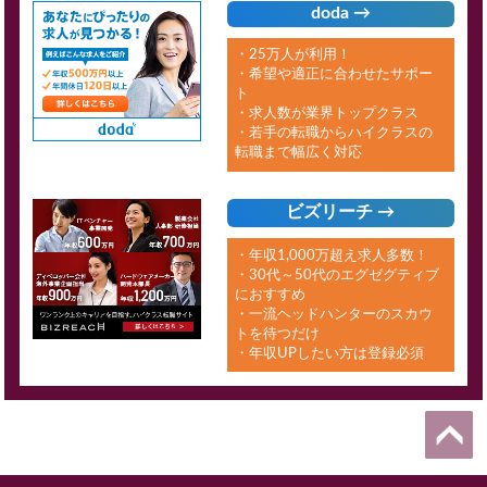
doda →
・25万人が利用！
・希望や適正に合わせたサポー
ト
・求人数が業界トップクラス
・若手の転職からハイクラスの
転職まで幅広く対応
ビズリーチ →
・年収1,000万超え求人多数！
・30代～50代のエグゼグティブ
におすすめ
・一流ヘッドハンターのスカウ
トを待つだけ
・年収UPしたい方は登録必須