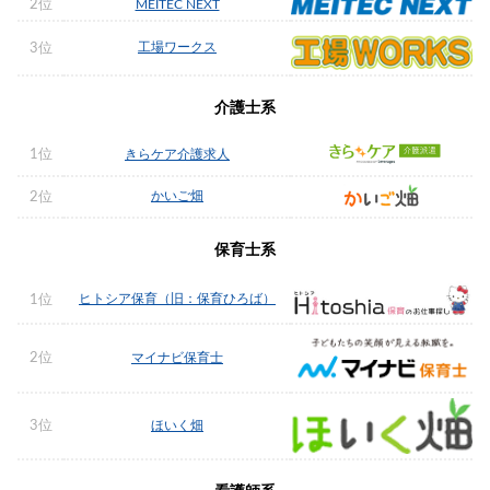
2位
MEITEC NEXT
工場ワークス
3位
介護士系
1位
きらケア介護求人
かいご畑
2位
保育士系
ヒトシア保育（旧：保育ひろば）
1位
2位
マイナビ保育士
3位
ほいく畑