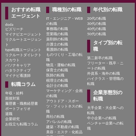
おすすめ転職
職種別の転職
年代別の転職
エージェント
IT・エンジニア・WEB
20代の転職
の転職
30代の転職
doda
事務職の転職
40代の転職
ビズリーチ
営業職の転職
50代の転職
マイナビエージェント
薬剤師の転職
リクルートエージェン
タイプ別の転
介護士の転職
ト
職
看護師の転職
type転職エージェント
ものづくり・工場の転
リクルートダイレクト
第二新卒の転職
職
スカウト
フリーター・既卒・ニ
物流・運輸の転職
パソナキャリア
ートの転職
保育士の転職
ハタラクティブ
外資系・海外の転職
医師の転職
マイナビ看護師
ハイクラス・管理職の
税理士の転職
転職コラム
転職
会計士の転職
マーケティング・企画
企業形態別の
年収・給料
の転職
面接対策
転職
アウトドア・スポー
履歴書・職務経歴書
ツ・フィットネスの転
大手企業・大企業への
ポートフォリオ
職
転職
退職
商社の転職
中小企業への転職
企業研究
アパレルの転職
ベンチャー企業への転
お役立ち転職コラム
建築・不動産の転職
職
美容・エステ・化粧品