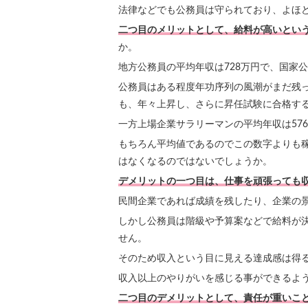
法律などでも公務員は守られており、よほ
二つ目のメリットとして、給料が高いとい
か。
地方公務員の平均年収は728万円で、国家公
公務員はある程度年功序列の風潮がまだ残
も、年々上昇し、さらに昇任試験に合格す
一方上場企業サラリーマンの平均年収は57
もちろん平均値であるのでこの数字よりも
はなくなるのではないでしょうか。
デメリットの一つ目は、仕事を頑張っても
民間企業であれば成績を残したり、企業の
しかし公務員は階級や予算案などで給料が
せん。
そのため収入という目に見える達成感は得
収入以上のやりがいを感じる事ができるよ
二つ目のデメリットとして、責任が重いこ