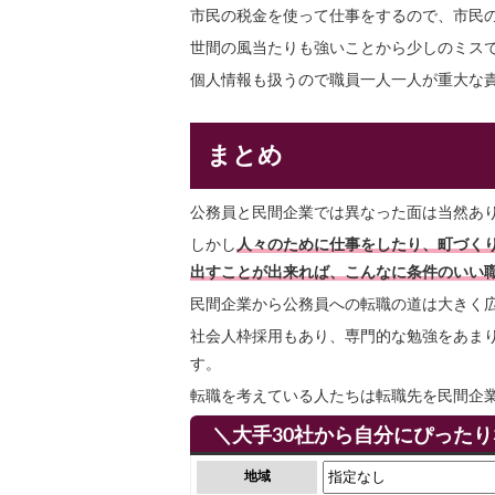
市民の税金を使って仕事をするので、市民
世間の風当たりも強いことから少しのミス
個人情報も扱うので職員一人一人が重大な
まとめ
公務員と民間企業では異なった面は当然あ
しかし
人々のために仕事をしたり、町づく
出すことが出来れば、こんなに条件のいい
民間企業から公務員への転職の道は大きく
社会人枠採用もあり、専門的な勉強をあま
す。
転職を考えている人たちは転職先を民間企
＼大手30社から自分にぴった
地域