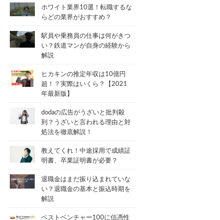
ホワイト業界10選！転職するな
らどの業界がおすすめ？
駅員や乗務員の仕事は何がきつ
い？鉄道マンが自身の経験から
解説
ヒカキンの推定年収は10億円
超！？実際はいくら？【2021
年最新版】
dodaの広告がうざいと批判殺
到？うざいと言われる理由と対
処法を徹底解説！
教えてくれ！中途採用で成績証
明書、卒業証明書が必要？
退職金はまだ振り込まれていな
い？退職金の基本と振込時期を
解説
ベストベンチャー100に信憑性