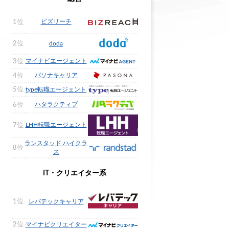
ビズリーチ
1位
2位
doda
マイナビエージェント
3位
パソナキャリア
4位
5位
type転職エージェント
ハタラクティブ
6位
LHH転職エージェント
7位
ランスタッド ハイクラ
8位
ス
IT・クリエイター系
1位
レバテックキャリア
2位
マイナビクリエイター