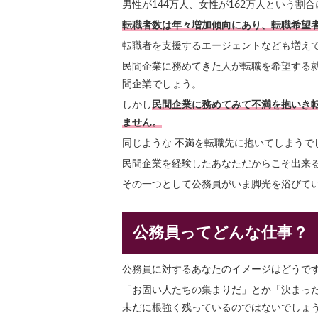
男性が144万人、女性が162万人という割
転職者数は年々増加傾向にあり、転職希望者
転職者を支援するエージェントなども増え
民間企業に務めてきた人が転職を希望する
間企業でしょう。
しかし
民間企業に務めてみて不満を抱いき
ません。
同じような 不満を転職先に抱いてしまうで
民間企業を経験したあなただからこそ出来
その一つとして公務員がいま脚光を浴びて
公務員ってどんな仕事？
公務員に対するあなたのイメージはどうで
「お固い人たちの集まりだ」とか「決まっ
未だに根強く残っているのではないでしょ