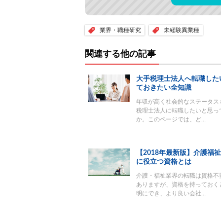
業界・職種研究
未経験異業種
関連する他の記事
大手税理士法人へ転職した
ておきたい全知識
年収が高く社会的なステータス
税理士法人に転職したいと思っ
か。このページでは、ど…
【2018年最新版】介護福
に役立つ資格とは
介護・福祉業界の転職は資格不
ありますが、資格を持っておく
明にでき、より良い会社…