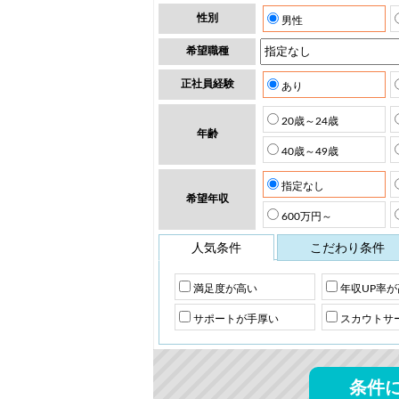
性別
男性
希望職種
正社員経験
あり
20歳～24歳
年齢
40歳～49歳
指定なし
希望年収
600万円～
人気条件
こだわり条件
満足度が高い
年収UP率が
サポートが手厚い
スカウトサ
条件