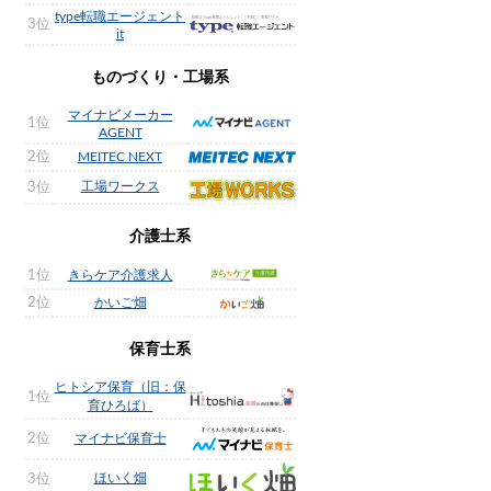
type転職エージェント
3位
it
ものづくり・工場系
マイナビメーカー
1位
AGENT
2位
MEITEC NEXT
工場ワークス
3位
介護士系
1位
きらケア介護求人
2位
かいご畑
保育士系
ヒトシア保育（旧：保
1位
育ひろば）
2位
マイナビ保育士
ほいく畑
3位