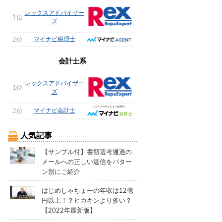
レックスアドバイザー
1位
ズ
マイナビ税理士
2位
会計士系
レックスアドバイザー
1位
ズ
マイナビ会計士
2位
人気記事
【サンプル付】書類選考通過の
メールへの正しい返信をパター
ン別にご紹介
はじめしゃちょーの年収は12億
円以上！？ヒカキンより多い？
【2022年最新版】