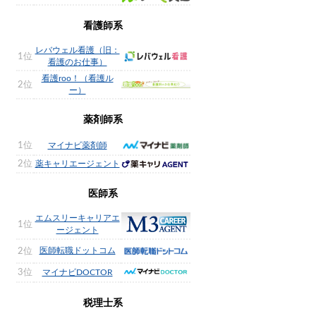
看護師系
レバウェル看護（旧：
1位
看護のお仕事）
看護roo！（看護ル
2位
ー）
薬剤師系
1位
マイナビ薬剤師
2位
薬キャリエージェント
医師系
エムスリーキャリアエ
1位
ージェント
医師転職ドットコム
2位
3位
マイナビDOCTOR
税理士系