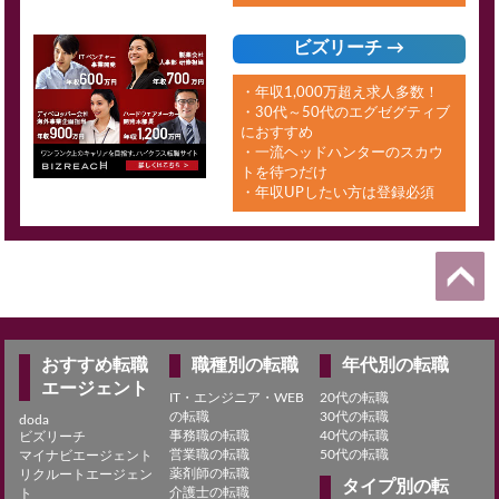
ビズリーチ →
・年収1,000万超え求人多数！
・30代～50代のエグゼグティブ
におすすめ
・一流ヘッドハンターのスカウ
トを待つだけ
・年収UPしたい方は登録必須
おすすめ転職
職種別の転職
年代別の転職
エージェント
IT・エンジニア・WEB
20代の転職
の転職
30代の転職
doda
事務職の転職
40代の転職
ビズリーチ
営業職の転職
50代の転職
マイナビエージェント
薬剤師の転職
リクルートエージェン
タイプ別の転
介護士の転職
ト