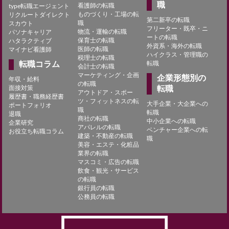
職
看護師の転職
type転職エージェント
ものづくり・工場の転
リクルートダイレクト
第二新卒の転職
職
スカウト
フリーター・既卒・ニ
物流・運輸の転職
パソナキャリア
ートの転職
保育士の転職
ハタラクティブ
外資系・海外の転職
医師の転職
マイナビ看護師
ハイクラス・管理職の
税理士の転職
転職コラム
転職
会計士の転職
マーケティング・企画
企業形態別の
年収・給料
の転職
面接対策
転職
アウトドア・スポー
履歴書・職務経歴書
ツ・フィットネスの転
大手企業・大企業への
ポートフォリオ
職
転職
退職
商社の転職
中小企業への転職
企業研究
アパレルの転職
ベンチャー企業への転
お役立ち転職コラム
建築・不動産の転職
職
美容・エステ・化粧品
業界の転職
マスコミ・広告の転職
飲食・観光・サービス
の転職
銀行員の転職
公務員の転職