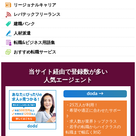
リージョナルキャリア
レバテックフリーランス
建職バンク
人材派遣
転職&ビジネス用語集
おすすめ転職サービス
当サイト経由で登録数が多い
人気エージェント
doda →
・25万人が利用！
・希望や適正に合わせたサポー
ト
・求人数が業界トップクラス
・若手の転職からハイクラスの
転職まで幅広く対応