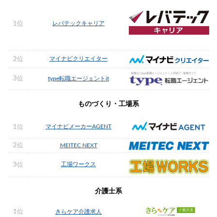
レバテックキャリア
1位
マイナビクリエイター
2位
3位
type転職エージェントit
ものづくり・工場系
マイナビメーカーAGENT
1位
2位
MEITEC NEXT
工場ワークス
3位
介護士系
1位
きらケア介護求人