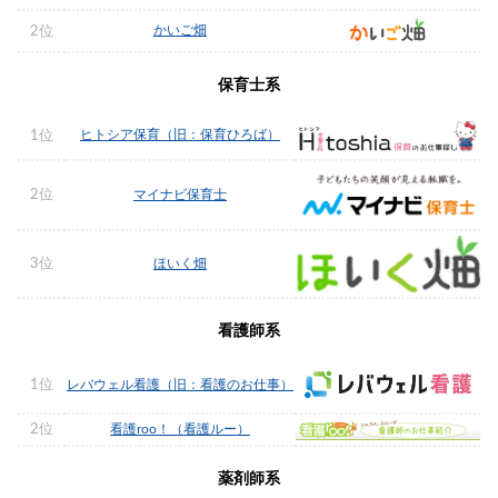
かいご畑
2位
保育士系
ヒトシア保育（旧：保育ひろば）
1位
2位
マイナビ保育士
3位
ほいく畑
看護師系
1位
レバウェル看護（旧：看護のお仕事）
2位
看護roo！（看護ルー）
薬剤師系