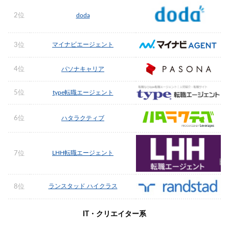
2位
doda
マイナビエージェント
3位
4位
パソナキャリア
5位
type転職エージェント
6位
ハタラクティブ
LHH転職エージェント
7位
ランスタッド ハイクラス
8位
IT・クリエイター系