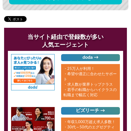
当サイト経由で登録数が多い
人気エージェント
doda →
・25万人が利用！
・希望や適正に合わせたサポー
ト
・求人数が業界トップクラス
・若手の転職からハイクラスの
転職まで幅広く対応
ビズリーチ →
・年収1,000万超え求人多数！
・30代～50代のエグゼグティ