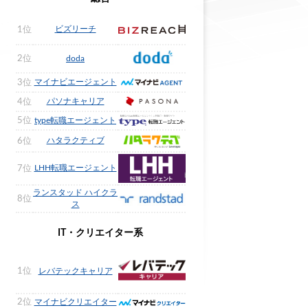
ビズリーチ
1位
2位
doda
マイナビエージェント
3位
パソナキャリア
4位
5位
type転職エージェント
ハタラクティブ
6位
LHH転職エージェント
7位
ランスタッド ハイクラ
8位
ス
IT・クリエイター系
1位
レバテックキャリア
2位
マイナビクリエイター