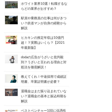
ホワイト業界10選！転職するな
らどの業界がおすすめ？
駅員や乗務員の仕事は何がきつ
い？鉄道マンが自身の経験から
解説
ヒカキンの推定年収は10億円
超！？実際はいくら？【2021
年最新版】
dodaの広告がうざいと批判殺
到？うざいと言われる理由と対
処法を徹底解説！
教えてくれ！中途採用で成績証
明書、卒業証明書が必要？
退職金はまだ振り込まれていな
い？退職金の基本と振込時期を
解説
ベストベンチャー100に信憑性