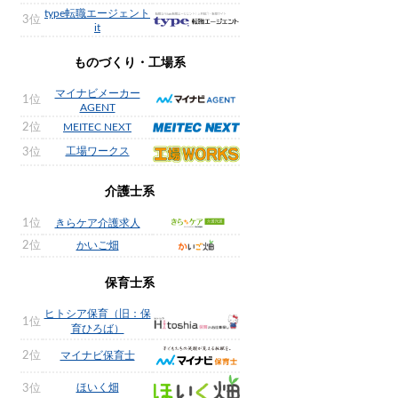
type転職エージェント
3位
it
ものづくり・工場系
マイナビメーカー
1位
AGENT
2位
MEITEC NEXT
工場ワークス
3位
介護士系
1位
きらケア介護求人
2位
かいご畑
保育士系
ヒトシア保育（旧：保
1位
育ひろば）
2位
マイナビ保育士
ほいく畑
3位