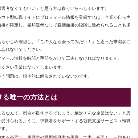
類選考なくてもいい」と思う方は多くいらっしゃいます。
カウト型転職サイトにプロフィール情報を登録すれば、企業が自ら声
面接が確定し、書類選考なしで直接面接の段階に進められることも多
あらかじめ確認し、「この人なら会ってみたい！」と思った求職者に
も忘れないでください。
フィール情報を時間と手間をかけて工夫しなければなりません。
倒くさい作業になってしまいます。
いう問題は、根本的に解決されていないのです。
ける唯一の方法とは
れるなんて、都合が良すぎるでしょう。絶対そんな企業はない」と思
を受けられるように、求職者をサポートする就職支援サービス（転職
です。
力する必要も、履歴書や職歴経歴書を用意して書く必要も、一切あり