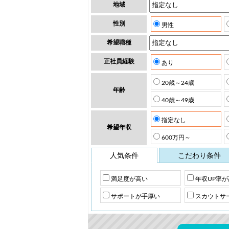
地域
性別
男性
希望職種
正社員経験
あり
20歳～24歳
年齢
40歳～49歳
指定なし
希望年収
600万円～
人気条件
こだわり条件
満足度が高い
年収UP率が
サポートが手厚い
スカウトサ