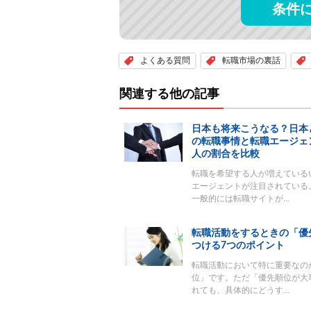
条件
よくある質問
転職市場の裏話
関連する他の記事
日本も将来こうなる？日本
の転職事情と転職エージェ
人の割合を比較
転職を希望する人が増えている
エージェントが注目されている
一般的には転職サイトが…
転職活動をするときの「優
つける7つのポイント
転職活動において特に重要なの
位」です。ただ「優先順位が大
れても、具体的にどうす…