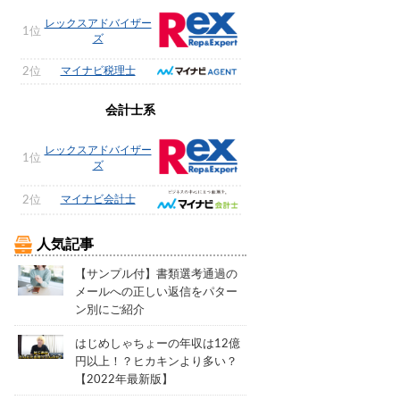
レックスアドバイザー
1位
ズ
マイナビ税理士
2位
会計士系
レックスアドバイザー
1位
ズ
マイナビ会計士
2位
人気記事
【サンプル付】書類選考通過の
メールへの正しい返信をパター
ン別にご紹介
はじめしゃちょーの年収は12億
円以上！？ヒカキンより多い？
【2022年最新版】