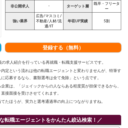
既卒・フリータ
-
非公開求人
ターゲット層
ー
広告/マスコミ/
強い業界
不動産/人材/流
年収UP実績
5割
通/IT
登録する（無料）
員の求人紹介を行っている再就職・転職支援サービスです。
⇒内定という流れは他の転職エージェントと変わりませんが、特筆す
人に応募するなら、書類選考は全て免除」という点です。
る企業は、「ジェイックからの人ならある程度質が担保できるから、
、直接面接を受けさせてくれます。
当てたほうが、実力と選考通過率の向上につながりますね。
。
りな転職エージェントをかんたん絞込検索！／