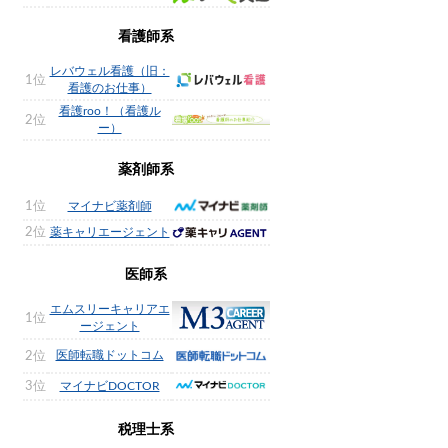
看護師系
レバウェル看護（旧：
1位
看護のお仕事）
看護roo！（看護ル
2位
ー）
薬剤師系
1位
マイナビ薬剤師
2位
薬キャリエージェント
医師系
エムスリーキャリアエ
1位
ージェント
医師転職ドットコム
2位
3位
マイナビDOCTOR
税理士系