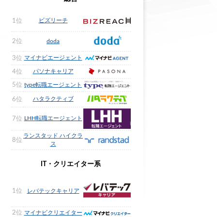
ビズリーチ
1位
2位
doda
マイナビエージェント
3位
パソナキャリア
4位
5位
type転職エージェント
ハタラクティブ
6位
LHH転職エージェント
7位
ランスタッド ハイクラ
8位
ス
IT・クリエイター系
1位
レバテックキャリア
2位
マイナビクリエイター