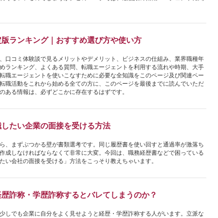
定版ランキング｜おすすめ選び方や使い方
、口コミ体験談で見るメリットやデメリット、ビジネスの仕組み、業界職種年
めランキング、よくある質問、転職エージェントを利用する流れや時期、大手
転職エージェントを使いこなすために必要な全知識をこのページ及び関連ペー
転職活動をこれから始める全ての方に、このページを最後までに読んでいただ
のある情報は、必ずどこかに存在するはずです。
職したい企業の面接を受ける方法
ら、まずぶつかる壁が書類選考です。同じ履歴書を使い回すと通過率が激落ち
作成しなければならなくて非常に大変。今回は、職務経歴書などで困っている
たい会社の面接を受ける」方法をこっそり教えちゃいます。
経歴詐称・学歴詐称するとバレてしまうのか？
少しでも企業に自分をよく見せようと経歴・学歴詐称する人がいます。立派な