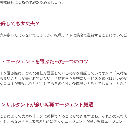
懲戒解雇になるので絶対やめましょう。
登録しても大丈夫？
方が多いんじゃないでしょうか。転職サイトに偽名で登録することについて話
ト・エージェントを選ぶたった一つのコツ
トを選ぶ際に、どんな会社が運営しているのかを確認していますか？「人材紹
も良いことしか書かれていない」「結局何を基準にサービスを選べばいいのか
な口コミが書かれるとどうしてもその会社が胡散臭いと思ってしまう」と思う
コンサルタントが多い転職エージェント厳選
ことによって実力を十二分に発揮できることができますよね。それが美人な人
りしたらなおさら…未来のために美人なエージェントが多い転職エージェント