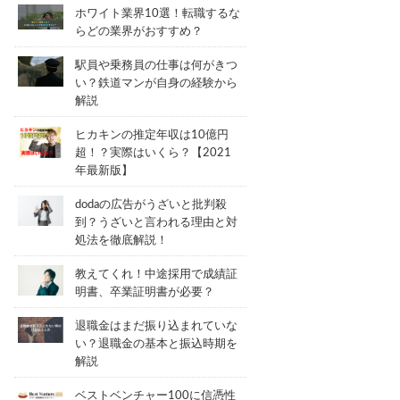
ホワイト業界10選！転職するな
らどの業界がおすすめ？
駅員や乗務員の仕事は何がきつ
い？鉄道マンが自身の経験から
解説
ヒカキンの推定年収は10億円
超！？実際はいくら？【2021
年最新版】
dodaの広告がうざいと批判殺
到？うざいと言われる理由と対
処法を徹底解説！
教えてくれ！中途採用で成績証
明書、卒業証明書が必要？
退職金はまだ振り込まれていな
い？退職金の基本と振込時期を
解説
ベストベンチャー100に信憑性