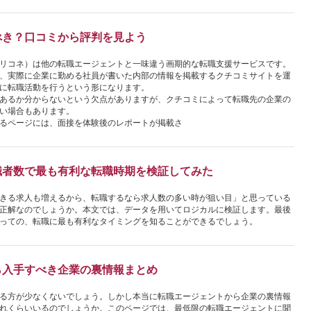
べき？口コミから評判を見よう
リコネ）は他の転職エージェントと一味違う画期的な転職支援サービスです。
、実際に企業に勤める社員が書いた内部の情報を掲載するクチコミサイトを運
に転職活動を行うという形になります。
あるか分からないという欠点がありますが、クチコミによって転職先の企業の
い場合もあります。
るページには、面接を体験後のレポートが掲載さ
職者数で最も有利な転職時期を検証してみた
きる求人も増えるから、転職するなら求人数の多い時が狙い目」と思っている
正解なのでしょうか。本文では、データを用いてロジカルに検証します。最後
っての、転職に最も有利なタイミングを知ることができるでしょう。
ら入手すべき企業の裏情報まとめ
る方が少なくないでしょう。しかし本当に転職エージェントから企業の裏情報
れくらいいるのでしょうか。このページでは、最低限の転職エージェントに聞