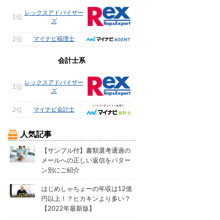
レックスアドバイザー
1位
ズ
マイナビ税理士
2位
会計士系
レックスアドバイザー
1位
ズ
マイナビ会計士
2位
人気記事
【サンプル付】書類選考通過の
メールへの正しい返信をパター
ン別にご紹介
はじめしゃちょーの年収は12億
円以上！？ヒカキンより多い？
【2022年最新版】