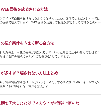
WEB面接を成功させる方法
ンラインで面接を受けられるようになりましたね。国内ではまだメジャーでは
の面接で増えています。WEB面接を活用して転職を成功させる方法をこのペー
らの紹介案件をうまく断る全方法
れた案件よりも他の案件が気になる。そういった場合の上手い断り方とはどう
辞退する際の注意点を1つ1つ詳細に紹介していきます。
トが多すぎ？騙されない方法まとめ
り、営業電話や迷惑メールがいっぱい来たりする胡散臭い転職サイトが増えて
職サイトに騙されない方法を教えます！
入欄を工夫しただけでスカウトが4倍以上届いた