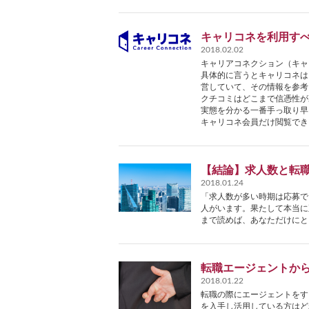
キャリコネを利用す
2018.02.02
キャリアコネクション（キャ
具体的に言うとキャリコネは
営していて、その情報を参考
クチコミはどこまで信憑性が
実態を分かる一番手っ取り早
キャリコネ会員だけ閲覧でき
【結論】求人数と転
2018.01.24
「求人数が多い時期は応募で
人がいます。果たして本当に
まで読めば、あなただけにと
転職エージェントか
2018.01.22
転職の際にエージェントをす
を入手し活用している方はど