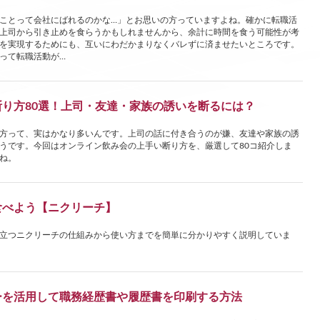
ことって会社にばれるのかな…」とお思いの方っていますよね。確かに転職活
上司から引き止めを食らうかもしれませんから、余計に時間を食う可能性が考
を実現するためにも、互いにわだかまりなくバレずに済ませたいところです。
って転職活動が…
り方80選！上司・友達・家族の誘いを断るには？
方って、実はかなり多いんです。上司の話に付き合うのが嫌、友達や家族の誘
うです。今回はオンライン飲み会の上手い断り方を、厳選して80コ紹介しま
ね。
食べよう【ニクリーチ】
立つニクリーチの仕組みから使い方までを簡単に分かりやすく説明していま
ーを活用して職務経歴書や履歴書を印刷する方法