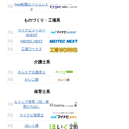
type転職エージェント
3位
it
ものづくり・工場系
マイナビメーカー
1位
AGENT
2位
MEITEC NEXT
工場ワークス
3位
介護士系
1位
きらケア介護求人
2位
かいご畑
保育士系
ヒトシア保育（旧：保
1位
育ひろば）
2位
マイナビ保育士
ほいく畑
3位