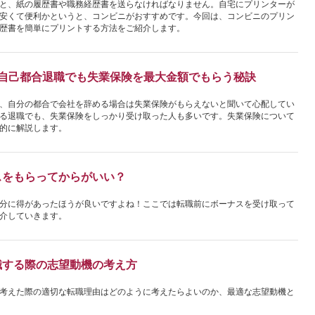
と、紙の履歴書や職務経歴書を送らなければなりません。自宅にプリンターが
安くて便利かというと、コンビニがおすすめです。今回は、コンビニのプリン
歴書を簡単にプリントする方法をご紹介します。
！自己都合退職でも失業保険を最大金額でもらう秘訣
、自分の都合で会社を辞める場合は失業保険がもらえないと聞いて心配してい
る退職でも、失業保険をしっかり受け取った人も多いです。失業保険について
的に解説します。
スをもらってからがいい？
分に得があったほうが良いですよね！ここでは転職前にボーナスを受け取って
介していきます。
職する際の志望動機の考え方
考えた際の適切な転職理由はどのように考えたらよいのか、最適な志望動機と