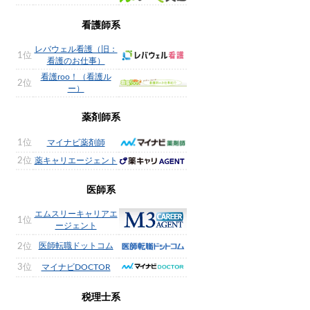
看護師系
レバウェル看護（旧：
1位
看護のお仕事）
看護roo！（看護ル
2位
ー）
薬剤師系
1位
マイナビ薬剤師
2位
薬キャリエージェント
医師系
エムスリーキャリアエ
1位
ージェント
医師転職ドットコム
2位
3位
マイナビDOCTOR
税理士系