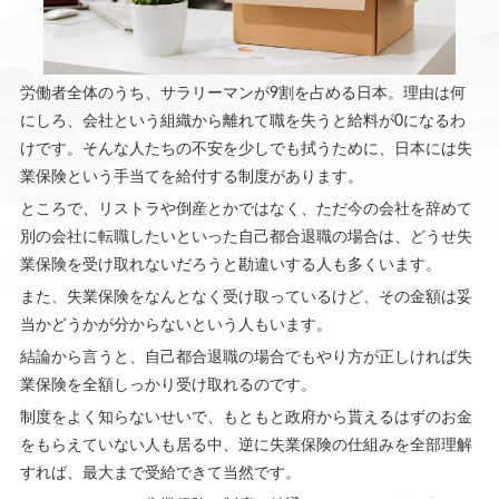
労働者全体のうち、サラリーマンが9割を占める日本。理由は何
にしろ、会社という組織から離れて職を失うと給料が0になるわ
けです。そんな人たちの不安を少しでも拭うために、日本には失
業保険という手当てを給付する制度があります。
ところで、リストラや倒産とかではなく、ただ今の会社を辞めて
別の会社に転職したいといった自己都合退職の場合は、どうせ失
業保険を受け取れないだろうと勘違いする人も多くいます。
また、失業保険をなんとなく受け取っているけど、その金額は妥
当かどうかが分からないという人もいます。
結論から言うと、自己都合退職の場合でもやり方が正しければ失
業保険を全額しっかり受け取れるのです。
制度をよく知らないせいで、もともと政府から貰えるはずのお金
をもらえていない人も居る中、逆に失業保険の仕組みを全部理解
すれば、最大まで受給できて当然です。