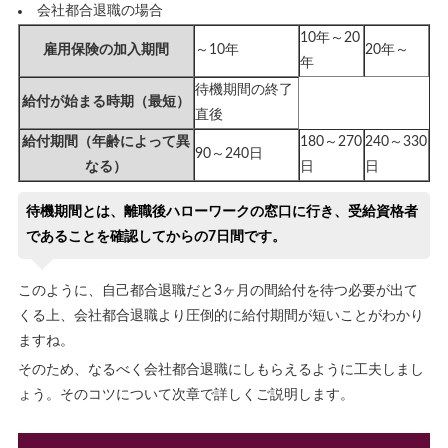
会社都合退職の場合
10年～20
雇用保険の加入期間
～10年
20年～
年
待機期間の終了
給付が始まる時期（最短）
直後
給付期間（年齢によって異
180～270
240～330
90～240日
なる）
日
日
待機期間とは、離職後ハローワークの窓口に行き、受給資格者
であることを確認してからの7日間です。
このように、自己都合退職だと3ヶ月の間給付を待つ必要が出て
くる上、会社都合退職より圧倒的に給付期間が短いことがわかり
ますね。
そのため、なるべく会社都合退職にしもらえるように工夫しまし
ょう。そのコツについて次章で詳しくご説明します。