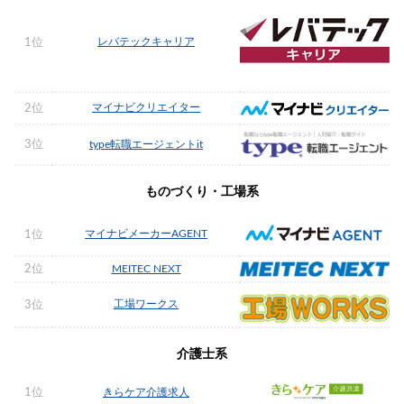
レバテックキャリア
1位
マイナビクリエイター
2位
3位
type転職エージェントit
ものづくり・工場系
マイナビメーカーAGENT
1位
2位
MEITEC NEXT
工場ワークス
3位
介護士系
1位
きらケア介護求人