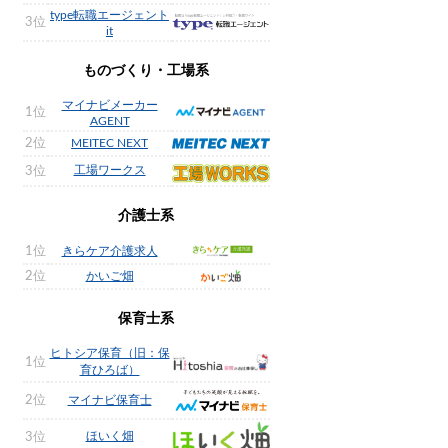
type転職エージェント
3位
it
ものづくり・工場系
マイナビメーカー
1位
AGENT
2位
MEITEC NEXT
工場ワークス
3位
介護士系
1位
きらケア介護求人
2位
かいご畑
保育士系
ヒトシア保育（旧：保
1位
育ひろば）
2位
マイナビ保育士
ほいく畑
3位