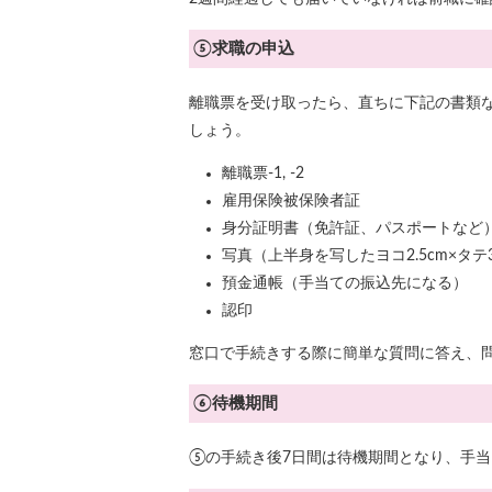
⑤求職の申込
離職票を受け取ったら、直ちに下記の書類
しょう。
離職票-1, -2
雇用保険被保険者証
身分証明書（免許証、パスポートなど
写真（上半身を写したヨコ2.5cm×タテ3
預金通帳（手当ての振込先になる）
認印
窓口で手続きする際に簡単な質問に答え、
⑥待機期間
⑤の手続き後7日間は待機期間となり、手当