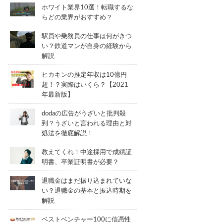
ホワイト業界10選！転職するな
らどの業界がおすすめ？
駅員や乗務員の仕事は何がきつ
い？鉄道マンが自身の経験から
解説
ヒカキンの推定年収は10億円
超！？実際はいくら？【2021
年最新版】
dodaの広告がうざいと批判殺
到？うざいと言われる理由と対
処法を徹底解説！
教えてくれ！中途採用で成績証
明書、卒業証明書が必要？
退職金はまだ振り込まれていな
い？退職金の基本と振込時期を
解説
ベストベンチャー100に信憑性