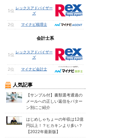
レックスアドバイザー
1位
ズ
マイナビ税理士
2位
会計士系
レックスアドバイザー
1位
ズ
マイナビ会計士
2位
人気記事
【サンプル付】書類選考通過の
メールへの正しい返信をパター
ン別にご紹介
はじめしゃちょーの年収は12億
円以上！？ヒカキンより多い？
【2022年最新版】