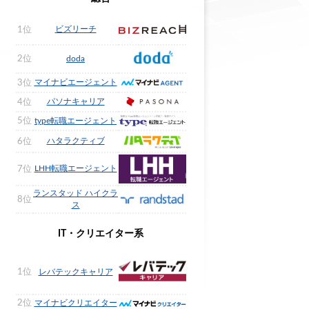
ビズリーチ
1位
2位
doda
マイナビエージェント
3位
パソナキャリア
4位
5位
type転職エージェント
ハタラクティブ
6位
LHH転職エージェント
7位
ランスタッド ハイクラ
8位
ス
IT・クリエイター系
1位
レバテックキャリア
2位
マイナビクリエイター