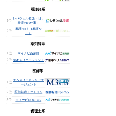
看護師系
レバウェル看護（旧：
1位
看護のお仕事）
看護roo！（看護ル
2位
ー）
薬剤師系
1位
マイナビ薬剤師
2位
薬キャリエージェント
医師系
エムスリーキャリアエ
1位
ージェント
医師転職ドットコム
2位
3位
マイナビDOCTOR
税理士系