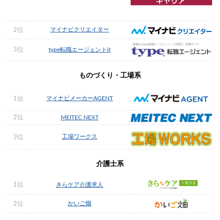
マイナビクリエイター
2位
3位
type転職エージェントit
ものづくり・工場系
マイナビメーカーAGENT
1位
2位
MEITEC NEXT
工場ワークス
3位
介護士系
1位
きらケア介護求人
かいご畑
2位