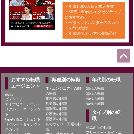
・年収1,000万超え求人多数！
・30代～50代のエグゼグティブ
におすすめ
・一流ヘッドハンターのスカウ
トを待つだけ
・年収UPしたい方は登録必須
おすすめ転職
職種別の転職
年代別の転職
エージェント
IT・エンジニア・WEB
20代の転職
の転職
30代の転職
doda
事務職の転職
40代の転職
ビズリーチ
営業職の転職
50代の転職
マイナビエージェント
薬剤師の転職
リクルートエージェン
タイプ別の転
介護士の転職
ト
職
看護師の転職
type転職エージェント
ものづくり・工場の転
リクルートダイレクト
第二新卒の転職
職
スカウト
フリーター・既卒・ニ