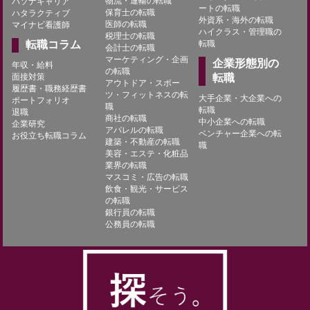
物流・運輸の転職
パソナキャリア
ートの転職
保育士の転職
ハタラクティブ
外資系・海外の転職
医師の転職
マイナビ看護師
ハイクラス・管理職の
税理士の転職
転職コラム
転職
会計士の転職
マーケティング・企画
企業形態別の
年収・給料
の転職
面接対策
転職
アウトドア・スポー
履歴書・職務経歴書
ツ・フィットネスの転
大手企業・大企業への
ポートフォリオ
職
転職
退職
商社の転職
中小企業への転職
企業研究
アパレルの転職
ベンチャー企業への転
お役立ち転職コラム
建築・不動産の転職
職
美容・エステ・化粧品
業界の転職
マスコミ・広告の転職
飲食・観光・サービス
の転職
銀行員の転職
公務員の転職