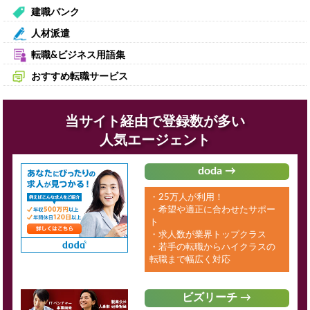
建職バンク
人材派遣
転職&ビジネス用語集
おすすめ転職サービス
当サイト経由で登録数が多い
人気エージェント
doda →
・25万人が利用！
・希望や適正に合わせたサポー
ト
・求人数が業界トップクラス
・若手の転職からハイクラスの
転職まで幅広く対応
ビズリーチ →