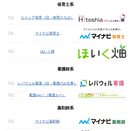
保育士系
ヒトシア保育（旧：保育ひろば）
1位
2位
マイナビ保育士
3位
ほいく畑
看護師系
1位
レバウェル看護（旧：看護のお仕事）
2位
看護roo！（看護ルー）
薬剤師系
1位
マイナビ薬剤師