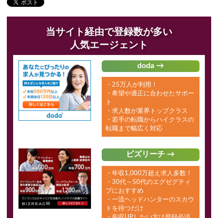
当サイト経由で登録数が多い
人気エージェント
doda →
・25万人が利用！
・希望や適正に合わせたサポー
ト
・求人数が業界トップクラス
・若手の転職からハイクラスの
転職まで幅広く対応
ビズリーチ →
・年収1,000万超え求人多数！
・30代～50代のエグゼグティ
ブにおすすめ
・一流ヘッドハンターのスカウ
トを待つだけ
・年収UPしたい方は登録必須