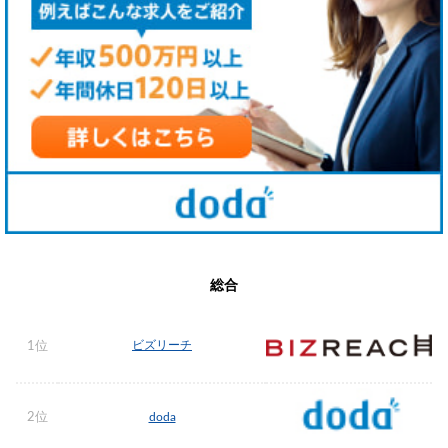
総合
ビズリーチ
1位
2位
doda