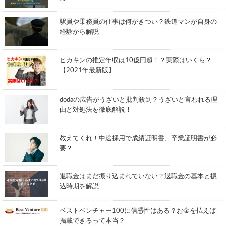
駅員や乗務員の仕事は何がきつい？鉄道マンが自身の
経験から解説
ヒカキンの推定年収は10億円超！？実際はいくら？
【2021年最新版】
dodaの広告がうざいと批判殺到？うざいと言われる理
由と対処法を徹底解説！
教えてくれ！中途採用で成績証明書、卒業証明書が必
要？
退職金はまだ振り込まれていない？退職金の基本と振
込時期を解説
ベストベンチャー100に信憑性はある？お金を払えば
掲載できるって本当？