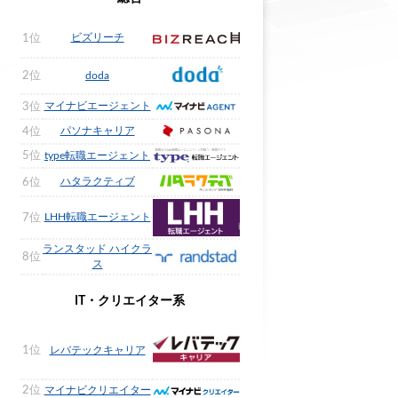
ビズリーチ
1位
2位
doda
マイナビエージェント
3位
パソナキャリア
4位
5位
type転職エージェント
ハタラクティブ
6位
LHH転職エージェント
7位
ランスタッド ハイクラ
8位
ス
IT・クリエイター系
1位
レバテックキャリア
2位
マイナビクリエイター