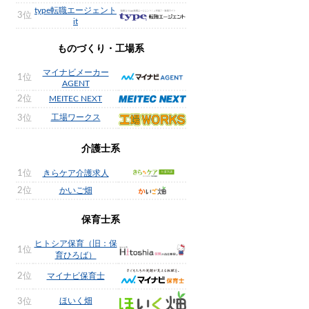
type転職エージェント
3位
it
ものづくり・工場系
マイナビメーカー
1位
AGENT
2位
MEITEC NEXT
工場ワークス
3位
介護士系
1位
きらケア介護求人
2位
かいご畑
保育士系
ヒトシア保育（旧：保
1位
育ひろば）
2位
マイナビ保育士
ほいく畑
3位