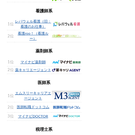
看護師系
レバウェル看護（旧：
1位
看護のお仕事）
看護roo！（看護ル
2位
ー）
薬剤師系
1位
マイナビ薬剤師
2位
薬キャリエージェント
医師系
エムスリーキャリアエ
1位
ージェント
医師転職ドットコム
2位
3位
マイナビDOCTOR
税理士系