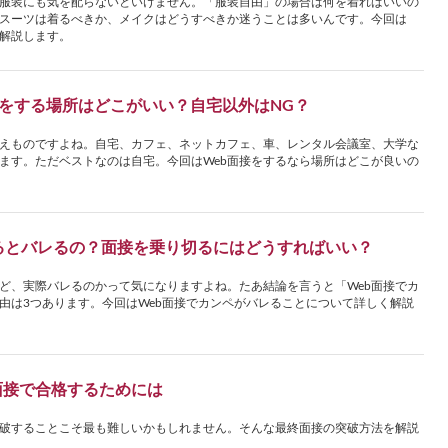
、服装にも気を配らないといけません。「服装自由」の場合は何を着ればいいの
スーツは着るべきか、メイクはどうすべきか迷うことは多いんです。今回は
底解説します。
面接をする場所はどこがいい？自宅以外はNG？
考えものですよね。自宅、カフェ、ネットカフェ、車、レンタル会議室、大学な
ます。ただベストなのは自宅。今回はWeb面接をするなら場所はどこが良いの
るとバレるの？面接を乗り切るにはどうすればいい？
けど、実際バレるのかって気になりますよね。たあ結論を言うと「Web面接でカ
由は3つあります。今回はWeb面接でカンペがバレることについて詳しく解説
面接で合格するためには
破することこそ最も難しいかもしれません。そんな最終面接の突破方法を解説