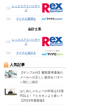
レックスアドバイザー
1位
ズ
マイナビ税理士
2位
会計士系
レックスアドバイザー
1位
ズ
マイナビ会計士
2位
人気記事
【サンプル付】書類選考通過の
メールへの正しい返信をパター
ン別にご紹介
はじめしゃちょーの年収は12億
円以上！？ヒカキンより多い？
【2022年最新版】