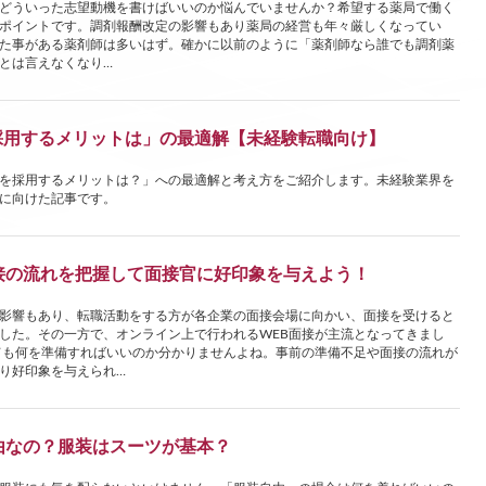
どういった志望動機を書けばいいのか悩んでいませんか？希望する薬局で働く
ポイントです。調剤報酬改定の影響もあり薬局の経営も年々厳しくなってい
た事がある薬剤師は多いはず。確かに以前のように「薬剤師なら誰でも調剤薬
とは言えなくなり…
採用するメリットは」の最適解【未経験転職向け】
を採用するメリットは？」への最適解と考え方をご紹介します。未経験業界を
に向けた記事です。
接の流れを把握して面接官に好印象を与えよう！
影響もあり、転職活動をする方が各企業の面接会場に向かい、面接を受けると
した。その一方で、オンライン上で行われるWEB面接が主流となってきまし
ても何を準備すればいいのか分かりませんよね。事前の準備不足や面接の流れが
り好印象を与えられ…
由なの？服装はスーツが基本？