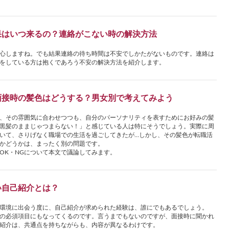
果はいつ来るの？連絡がこない時の解決方法
心しますね。でも結果連絡の待ち時間は不安でしかたがないものです。連絡は
をしている方は抱くであろう不安の解決方法を紹介します。
面接時の髪色はどうする？男女別で考えてみよう
、その雰囲気に合わせつつも、自分のパーソナリティを表すためにお好みの髪
黒髪のままじゃつまらない！」と感じている人は特にそうでしょう。実際に周
いて、さりげなく職場での生活を過ごしてきたが…しかし、その髪色が転職活
かどうかは、まったく別の問題です。
OK・NGについて本文で議論してみます。
い自己紹介とは？
環境に出会う度に、自己紹介が求められた経験は、誰にでもあるでしょう。
の必須項目にもなってくるのです。言うまでもないのですが、面接時に聞かれ
紹介は、共通点を持ちながらも、内容が異なるわけです。