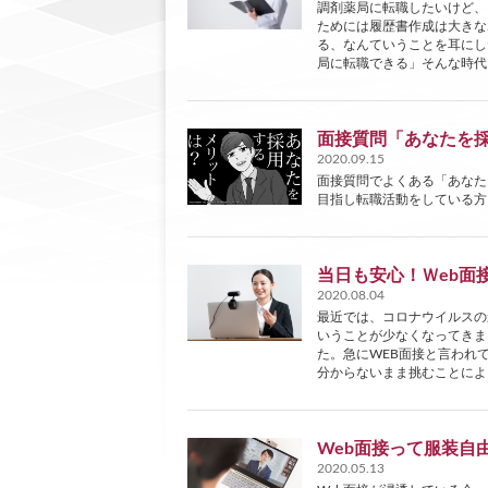
調剤薬局に転職したいけど、
ためには履歴書作成は大きな
る、なんていうことを耳にし
局に転職できる」そんな時代
面接質問「あなたを
2020.09.15
面接質問でよくある「あなた
目指し転職活動をしている方
当日も安心！Ｗeb面
2020.08.04
最近では、コロナウイルスの
いうことが少なくなってきま
た。急にWEB面接と言われ
分からないまま挑むことによ
Web面接って服装自
2020.05.13