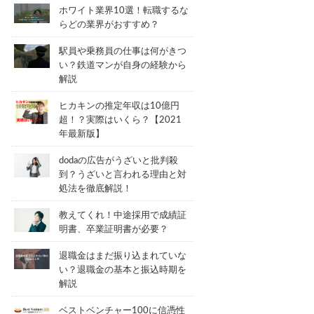
ホワイト業界10選！転職するな
らどの業界がおすすめ？
駅員や乗務員の仕事は何がきつ
い？鉄道マンが自身の経験から
解説
ヒカキンの推定年収は10億円
超！？実際はいくら？【2021
年最新版】
dodaの広告がうざいと批判殺
到？うざいと言われる理由と対
処法を徹底解説！
教えてくれ！中途採用で成績証
明書、卒業証明書が必要？
退職金はまだ振り込まれていな
い？退職金の基本と振込時期を
解説
ベストベンチャー100に信憑性