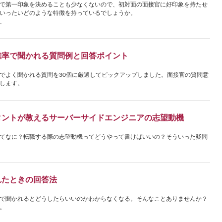
で第一印象を決めることも少なくないので、初対面の面接官に好印象を持たせ
いったいどのような特徴を持っているでしょうか。
、
確率で聞かれる質問例と回答ポイント
でよく聞かれる質問を30個に厳選してピックアップしました。面接官の質問意
します。
タントが教えるサーバーサイドエンジニアの志望動機
てなに？転職する際の志望動機ってどうやって書けばいいの？そういった疑問
れたときの回答法
で聞かれるとどうしたらいいのかわからなくなる。そんなことありませんか？
。