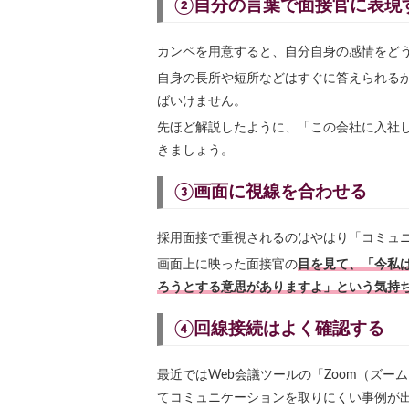
②自分の言葉で面接官に表現
カンペを用意すると、自分自身の感情をど
自身の長所や短所などはすぐに答えられる
ばいけません。
先ほど解説したように、「この会社に入社
きましょう。
③画面に視線を合わせる
採用面接で重視されるのはやはり「コミュニ
画面上に映った面接官の
目を見て、「今私
ろうとする意思がありますよ」という気持
④回線接続はよく確認する
最近ではWeb会議ツールの「Zoom（ズ
てコミュニケーションを取りにくい事例が