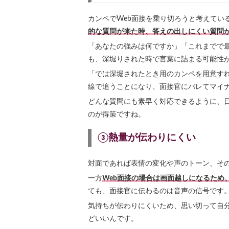
カンペでWeb面接を乗り切ろうと考えてい
的な質問が来た時、答えの出しにくい質問
「あなたの強みは何ですか」「これまでで
も、深堀りされた時で言葉に詰まる可能性
「では深堀されたとき用のカンペを用意す
線で追うことになり、面接官にバレてマイ
どんな質問にも素早く対応できるように、
のが得策ですね。
③熱量が伝わりにくい
対面であれば表情の変化や声のトーン、そ
一方
Web面接の場合は画面越しになるため
ても、面接官に伝わるのは音声の信号です
気持ちが伝わりにくいため、思い切って自
どいいんです。