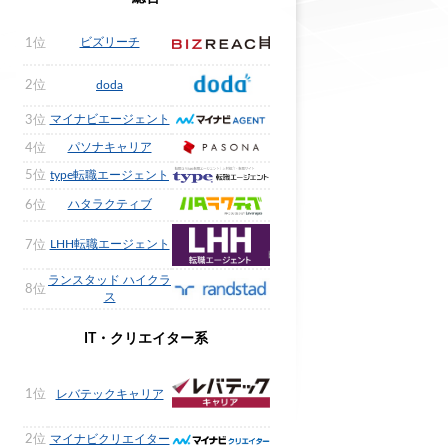
ビズリーチ
1位
2位
doda
マイナビエージェント
3位
パソナキャリア
4位
5位
type転職エージェント
ハタラクティブ
6位
LHH転職エージェント
7位
ランスタッド ハイクラ
8位
ス
IT・クリエイター系
1位
レバテックキャリア
2位
マイナビクリエイター