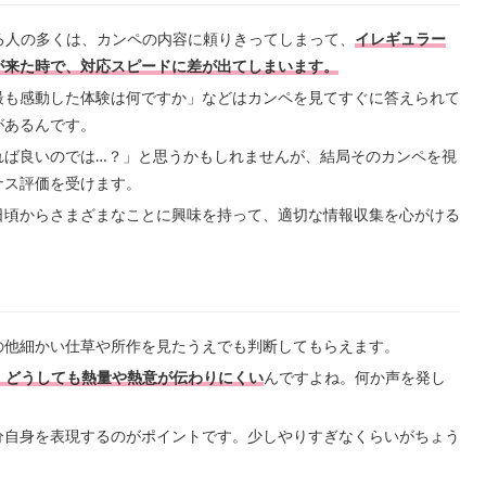
る人の多くは、カンペの内容に頼りきってしまって、
イレギュラー
が来た時で、対応スピードに差が出てしまいます。
最も感動した体験は何ですか」などはカンペを見てすぐに答えられて
があるんです。
れば良いのでは…？」と思うかもしれませんが、結局そのカンペを視
ナス評価を受けます。
日頃からさまざまなことに興味を持って、適切な情報収集を心がける
の他細かい仕草や所作を見たうえでも判断してもらえます。
、どうしても熱量や熱意が伝わりにくい
んですよね。何か声を発し
。
分自身を表現するのがポイントです。少しやりすぎなくらいがちょう