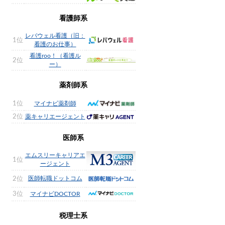
看護師系
レバウェル看護（旧：
1位
看護のお仕事）
看護roo！（看護ル
2位
ー）
薬剤師系
1位
マイナビ薬剤師
2位
薬キャリエージェント
医師系
エムスリーキャリアエ
1位
ージェント
医師転職ドットコム
2位
3位
マイナビDOCTOR
税理士系