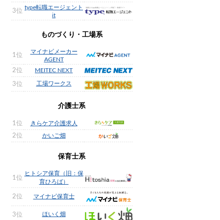
type転職エージェント
3位
it
ものづくり・工場系
マイナビメーカー
1位
AGENT
2位
MEITEC NEXT
工場ワークス
3位
介護士系
1位
きらケア介護求人
2位
かいご畑
保育士系
ヒトシア保育（旧：保
1位
育ひろば）
2位
マイナビ保育士
ほいく畑
3位