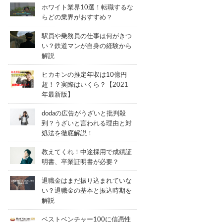
ホワイト業界10選！転職するな
らどの業界がおすすめ？
駅員や乗務員の仕事は何がきつ
い？鉄道マンが自身の経験から
解説
ヒカキンの推定年収は10億円
超！？実際はいくら？【2021
年最新版】
dodaの広告がうざいと批判殺
到？うざいと言われる理由と対
処法を徹底解説！
教えてくれ！中途採用で成績証
明書、卒業証明書が必要？
退職金はまだ振り込まれていな
い？退職金の基本と振込時期を
解説
ベストベンチャー100に信憑性