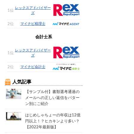
レックスアドバイザー
1位
ズ
マイナビ税理士
2位
会計士系
レックスアドバイザー
1位
ズ
マイナビ会計士
2位
人気記事
【サンプル付】書類選考通過の
メールへの正しい返信をパター
ン別にご紹介
はじめしゃちょーの年収は12億
円以上！？ヒカキンより多い？
【2022年最新版】