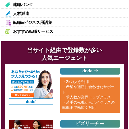
建職バンク
人材派遣
転職&ビジネス用語集
おすすめ転職サービス
当サイト経由で登録数が多い
人気エージェント
doda →
・25万人が利用！
・希望や適正に合わせたサポー
ト
・求人数が業界トップクラス
・若手の転職からハイクラスの
転職まで幅広く対応
ビズリーチ →