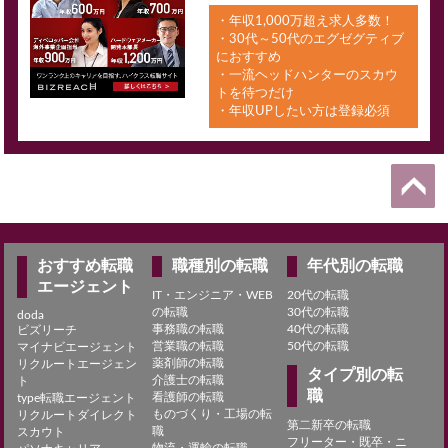
・年収1,000万超え求人多数！
・30代～50代のエグゼグティブ
におすすめ
・一流ヘッドハンターのスカウ
トを待つだけ
・年収UPしたい方は登録必須
おすすめ転職
職種別の転職
年代別の転職
エージェント
IT・エンジニア・WEB
20代の転職
の転職
30代の転職
doda
事務職の転職
40代の転職
ビズリーチ
営業職の転職
50代の転職
マイナビエージェント
薬剤師の転職
リクルートエージェン
タイプ別の転
介護士の転職
ト
職
看護師の転職
type転職エージェント
ものづくり・工場の転
リクルートダイレクト
第二新卒の転職
職
スカウト
フリーター・既卒・ニ