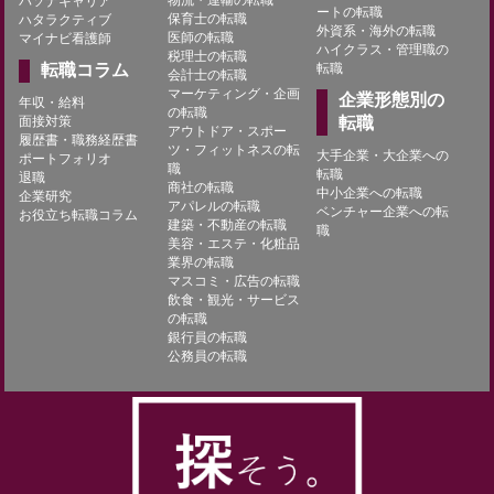
物流・運輸の転職
パソナキャリア
ートの転職
保育士の転職
ハタラクティブ
外資系・海外の転職
医師の転職
マイナビ看護師
ハイクラス・管理職の
税理士の転職
転職コラム
転職
会計士の転職
マーケティング・企画
企業形態別の
年収・給料
の転職
面接対策
転職
アウトドア・スポー
履歴書・職務経歴書
ツ・フィットネスの転
大手企業・大企業への
ポートフォリオ
職
転職
退職
商社の転職
中小企業への転職
企業研究
アパレルの転職
ベンチャー企業への転
お役立ち転職コラム
建築・不動産の転職
職
美容・エステ・化粧品
業界の転職
マスコミ・広告の転職
飲食・観光・サービス
の転職
銀行員の転職
公務員の転職