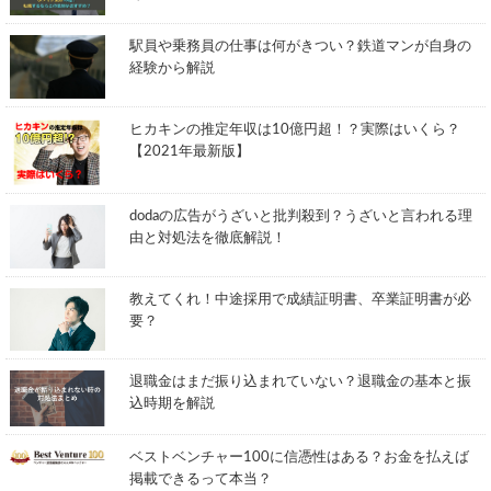
駅員や乗務員の仕事は何がきつい？鉄道マンが自身の
経験から解説
ヒカキンの推定年収は10億円超！？実際はいくら？
【2021年最新版】
dodaの広告がうざいと批判殺到？うざいと言われる理
由と対処法を徹底解説！
教えてくれ！中途採用で成績証明書、卒業証明書が必
要？
退職金はまだ振り込まれていない？退職金の基本と振
込時期を解説
ベストベンチャー100に信憑性はある？お金を払えば
掲載できるって本当？