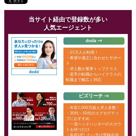
当サイト経由で登録数が多い
人気エージェント
doda →
・25万人が利用！
・希望や適正に合わせたサポー
ト
・求人数が業界トップクラス
・若手の転職からハイクラスの
転職まで幅広く対応
ビズリーチ →
・年収1,000万超え求人多数！
・30代～50代のエグゼグティ
ブにおすすめ
・一流ヘッドハンターのスカウ
トを待つだけ
・年収UPしたい方は登録必須