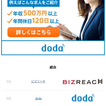
総合
ビズリーチ
1位
2位
doda