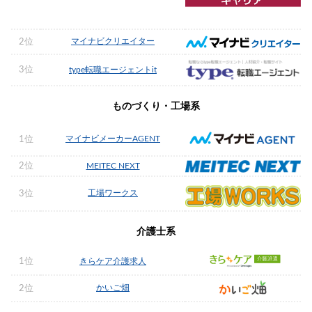
マイナビクリエイター
2位
3位
type転職エージェントit
ものづくり・工場系
マイナビメーカーAGENT
1位
2位
MEITEC NEXT
工場ワークス
3位
介護士系
1位
きらケア介護求人
かいご畑
2位