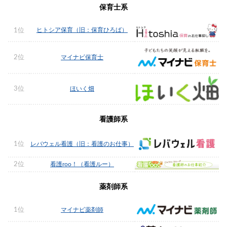
保育士系
ヒトシア保育（旧：保育ひろば）
1位
2位
マイナビ保育士
3位
ほいく畑
看護師系
1位
レバウェル看護（旧：看護のお仕事）
2位
看護roo！（看護ルー）
薬剤師系
1位
マイナビ薬剤師