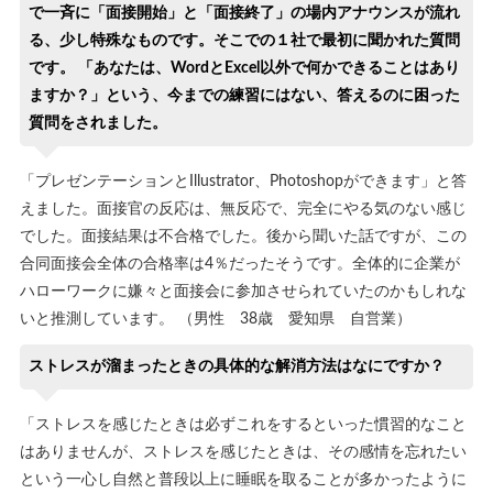
で一斉に「面接開始」と「面接終了」の場内アナウンスが流れ
る、少し特殊なものです。そこでの１社で最初に聞かれた質問
です。 「あなたは、WordとExcel以外で何かできることはあり
ますか？」という、今までの練習にはない、答えるのに困った
質問をされました。
「プレゼンテーションとIllustrator、Photoshopができます」と答
えました。面接官の反応は、無反応で、完全にやる気のない感じ
でした。面接結果は不合格でした。後から聞いた話ですが、この
合同面接会全体の合格率は4％だったそうです。全体的に企業が
ハローワークに嫌々と面接会に参加させられていたのかもしれな
いと推測しています。 （男性 38歳 愛知県 自営業）
ストレスが溜まったときの具体的な解消方法はなにですか？
「ストレスを感じたときは必ずこれをするといった慣習的なこと
はありませんが、ストレスを感じたときは、その感情を忘れたい
という一心し自然と普段以上に睡眠を取ることが多かったように