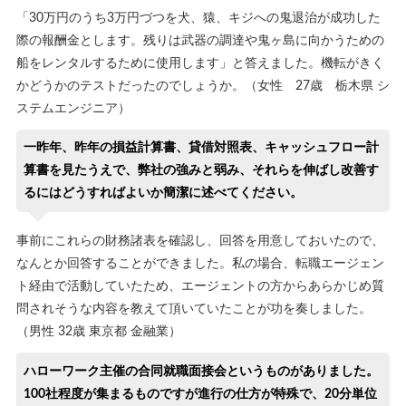
「30万円のうち3万円づつを犬、猿、キジへの鬼退治が成功した
際の報酬金とします。残りは武器の調達や鬼ヶ島に向かうための
船をレンタルするために使用します」と答えました。機転がきく
かどうかのテストだったのでしょうか。（女性 27歳 栃木県 シ
ステムエンジニア）
一昨年、昨年の損益計算書、貸借対照表、キャッシュフロー計
算書を見たうえで、弊社の強みと弱み、それらを伸ばし改善す
るにはどうすればよいか簡潔に述べてください。
事前にこれらの財務諸表を確認し、回答を用意しておいたので、
なんとか回答することができました。私の場合、転職エージェン
ト経由で活動していたため、エージェントの方からあらかじめ質
問されそうな内容を教えて頂いていたことが功を奏しました。
（男性 32歳 東京都 金融業）
ハローワーク主催の合同就職面接会というものがありました。
100社程度が集まるものですが進行の仕方が特殊で、20分単位