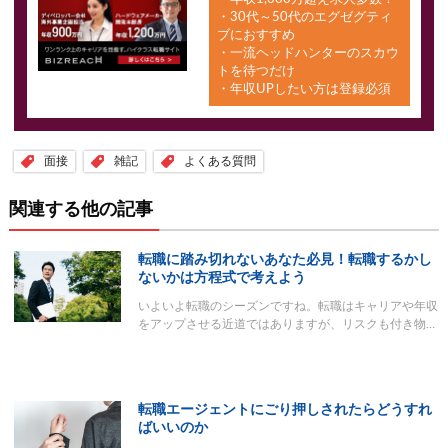
・30代～50代のエグゼグティ
ブにおすすめ
・一流ヘッドハンターのスカウ
トを待つだけ
・年収UPしたい方は登録必須
面接
雑記
よくある質問
関連する他の記事
転職に踏み切れないあなた必見！転職するかし
ないかは方程式で考えよう
いよいよ転職のシーズンですね。転職はキャリアや年収
をアップさせる近道ではありますが、リスクも付き物…
転職エージェントにごり押しされたらどうすれ
ばいいのか