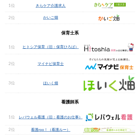
1位
きらケア介護求人
かいご畑
2位
保育士系
ヒトシア保育（旧：保育ひろば）
1位
2位
マイナビ保育士
3位
ほいく畑
看護師系
1位
レバウェル看護（旧：看護のお仕事）
2位
看護roo！（看護ルー）