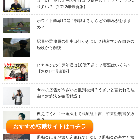
はじめしゃちょーの年収は12億円以上！？ヒカキンよ
り多い？【2022年最新版】
ホワイト業界10選！転職するならどの業界がおすす
め？
駅員や乗務員の仕事は何がきつい？鉄道マンが自身の
経験から解説
ヒカキンの推定年収は10億円超！？実際はいくら？
【2021年最新版】
dodaの広告がうざいと批判殺到？うざいと言われる理
由と対処法を徹底解説！
教えてくれ！中途採用で成績証明書、卒業証明書が必
要？
おすすめ転職サイトはコチラ
おすすめ転職サイトはコチラ
退職金はまだ振り込まれていない？退職金の基本と振