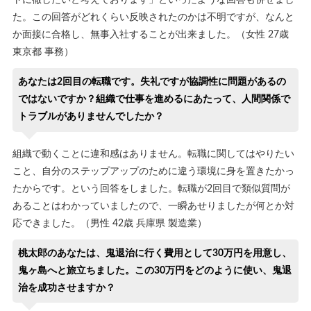
トに徹したいと考えております」といったような回答も併せまし
た。この回答がどれくらい反映されたのかは不明ですが、なんと
か面接に合格し、無事入社することが出来ました。（女性 27歳
東京都 事務）
あなたは2回目の転職です。失礼ですが協調性に問題があるの
ではないですか？組織で仕事を進めるにあたって、人間関係で
トラブルがありませんでしたか？
組織で動くことに違和感はありません。転職に関してはやりたい
こと、自分のステップアップのために違う環境に身を置きたかっ
たからです。という回答をしました。転職が2回目で類似質問が
あることはわかっていましたので、一瞬あせりましたが何とか対
応できました。（男性 42歳 兵庫県 製造業）
桃太郎のあなたは、鬼退治に行く費用として30万円を用意し、
鬼ヶ島へと旅立ちました。この30万円をどのように使い、鬼退
治を成功させますか？