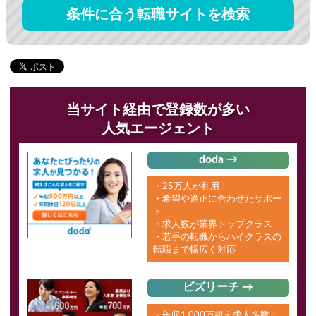
条件に合う転職サイトを検索
当サイト経由で登録数が多い
人気エージェント
doda →
・25万人が利用！
・希望や適正に合わせたサポー
ト
・求人数が業界トップクラス
・若手の転職からハイクラスの
転職まで幅広く対応
ビズリーチ →
・年収1,000万超え求人多数！