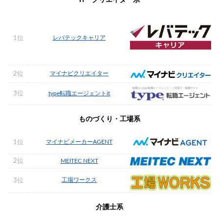
IT・クリエイター系
レバテックキャリア
1位
マイナビクリエイター
2位
3位
type転職エージェントit
ものづくり・工場系
マイナビメーカーAGENT
1位
2位
MEITEC NEXT
工場ワークス
3位
介護士系