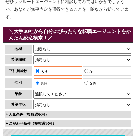
ぜひリクルートエージェントに相談してみてはいかがでしょう
か。あなたが無事内定を獲得できることを、陰ながら祈っていま
す。
＼大手30社から自分にぴったりな転職エージェントをか
んたん絞込検索！／
地域
希望職種
正社員経験
あり
なし
性別
男性
女性
年齢
希望年収
+
人気条件（複数選択可）
+
こだわり条件（複数選択可）