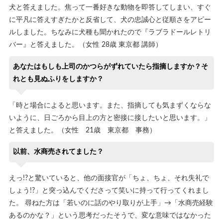
犬と答えました。焦って一番好きな動物を即答してしまい、すぐ
に平凡に答えすぎたかと反省して、犬の忠誠心と従順さをアピー
ルしました。ちなみに犬種も聞かれたので『ラブラドールレトリ
バー』と答えました。（女性 28歳 東京都 講師）
あなたはもしも上司のかつらがずれていたら指摘しますか？そ
れとも見ぬふりをしますか？
「時と場合によると思います。また、指摘しても気まずくならな
いように、日ごろから目上の方と密接に接したいと思います。」
と答えました。（女性 21歳 東京都 事務）
以前、水商売されてました？
えっ!?と驚いていると、他の面接官が「ちょ、ちょ、それ失礼で
しょう!?」と突っ込んでくださって笑いに持って行ってくれまし
た。 尋ねた方は「若いのに話のやり取りが上手」→「水商売経験
あるのかな？」という思考だったそうで、変な意味ではなかった