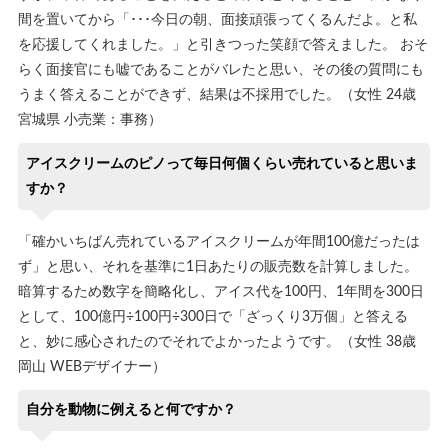
間を置いてから「･･･今日の朝、面接頑張ってくるんだよ。と私
を応援してくれました。」と引きつった笑顔で答えました。 おそ
らく面接官にも嘘であることがバレたと思い、その後の質問にも
うまく答えることができず、結果は不採用でした。（女性 24歳
宮城県 小売業：事務）
アイスクリームのピノって毎日何個くらい売れていると思いま
すか？
「確かいちばん売れているアイスクリームが年間100億だったは
ず」と思い、それを基準に1日あたりの販売数を計算しました。
暗算するため数字を簡略化し、アイス代を100円、1年間を300日
として、100億円÷100円÷300日で「ざっくり3万個」と答える
と、妙に感心されたのでそれでよかったようです。（女性 38歳
岡山 WEBデザイナー）
自分を動物に例えると何ですか？