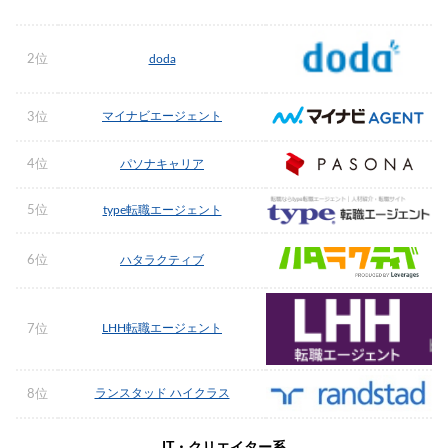
2位
doda
マイナビエージェント
3位
4位
パソナキャリア
5位
type転職エージェント
6位
ハタラクティブ
LHH転職エージェント
7位
ランスタッド ハイクラス
8位