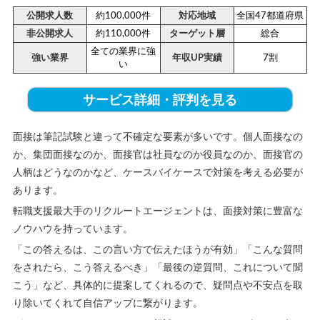
公開求人数
約100,000件
対応地域
全国47都道府県
非公開求人
約110,000件
ターゲット層
総合
全ての業界に強
強い業界
年収UP実績
7割
い
サービス詳細・評判を見る
面接は筆記試験と違って不確定な要素が多いです。個人面接なの
か、集団面接なのか、面接官は社員なのか役員なのか、面接官の
人柄はどうなのかなど、ケースバイケースで対策を考える必要が
あります。
転職支援最大手のリクルートエージェントは、面接対策に豊富な
ノウハウを持っています。
「この答えるは、この言い方で伝えたほうが有効」「こんな質問
をされたら、こう答えるべき」「最後の逆質問、これについて聞
こう」など、具体的に提案してくれるので、疑問点や不安点を取
り除いてくれて自信アップに繋がります。