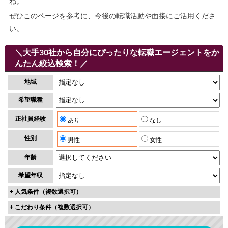
ね。
ぜひこのページを参考に、今後の転職活動や面接にご活用くださ
い。
＼大手30社から自分にぴったりな転職エージェントをか
んたん絞込検索！／
地域
希望職種
正社員経験
あり
なし
性別
男性
女性
年齢
希望年収
+
人気条件（複数選択可）
+
こだわり条件（複数選択可）