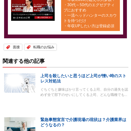
・30代～50代のエグゼグティ
ブにおすすめ
・一流ヘッドハンターのスカウ
トを待つだけ
・年収UPしたい方は登録必須
面接
転職のお悩み
関連する他の記事
上司を殺したいと思うほど上司が憎い時のスト
レス対処法
ぐちぐちと嫌味ばかり言ってくる上司、自分の過失を認
めず全て部下のせいにしてくる上司、どんな職種でも…
緊急事態宣言で介護現場の現状は？介護業界は
どうなるの？