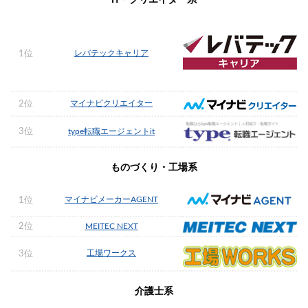
IT・クリエイター系
レバテックキャリア
1位
マイナビクリエイター
2位
3位
type転職エージェントit
ものづくり・工場系
マイナビメーカーAGENT
1位
2位
MEITEC NEXT
工場ワークス
3位
介護士系