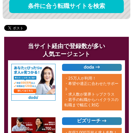
条件に合う転職サイトを検索
当サイト経由で登録数が多い
人気エージェント
doda →
・25万人が利用！
・希望や適正に合わせたサポー
ト
・求人数が業界トップクラス
・若手の転職からハイクラスの
転職まで幅広く対応
ビズリーチ →
・年収1,000万超え求人多数！