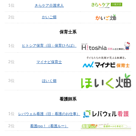
1位
きらケア介護求人
かいご畑
2位
保育士系
ヒトシア保育（旧：保育ひろば）
1位
2位
マイナビ保育士
3位
ほいく畑
看護師系
1位
レバウェル看護（旧：看護のお仕事）
2位
看護roo！（看護ルー）