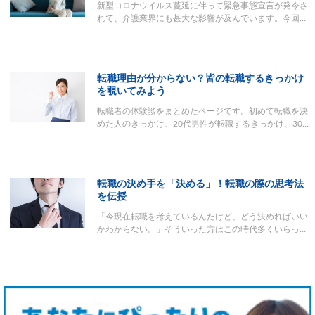
新型コロナウイルス蔓延に伴って緊急事態宣言が発令さ
れて、介護業界にも甚大な影響が及んでいます。今回…
転職理由が分からない？皆の転職するきっかけ
を覗いてみよう
転職者の体験談をまとめたページです。初めて転職を決
めた人のきっかけ、20代男性が転職するきっかけ、30…
転職の決め手を「決める」！転職の際の思考法
を伝授
「今現在転職を考えているんだけど、どう決めればいい
かわからない。」そういった方はこの時代多くいらっ…