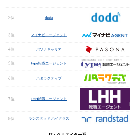
2位
doda
マイナビエージェント
3位
4位
パソナキャリア
5位
type転職エージェント
6位
ハタラクティブ
LHH転職エージェント
7位
ランスタッド ハイクラス
8位