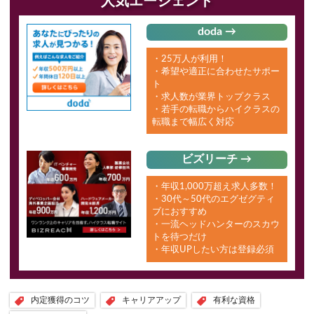
人気エージェント
doda →
・25万人が利用！
・希望や適正に合わせたサポー
ト
・求人数が業界トップクラス
・若手の転職からハイクラスの
転職まで幅広く対応
ビズリーチ →
・年収1,000万超え求人多数！
・30代～50代のエグゼグティ
ブにおすすめ
・一流ヘッドハンターのスカウ
トを待つだけ
・年収UPしたい方は登録必須
内定獲得のコツ
キャリアアップ
有利な資格