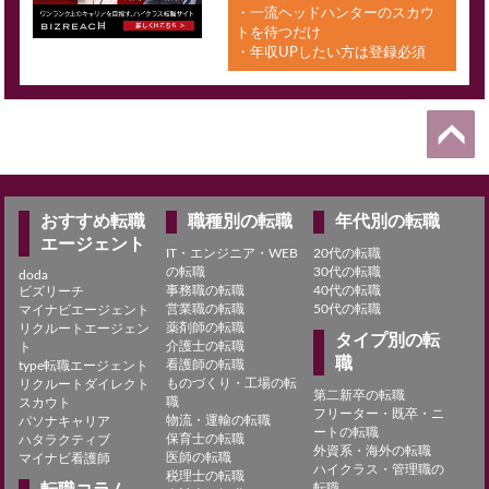
・一流ヘッドハンターのスカウ
トを待つだけ
・年収UPしたい方は登録必須
おすすめ転職
職種別の転職
年代別の転職
エージェント
IT・エンジニア・WEB
20代の転職
の転職
30代の転職
doda
事務職の転職
40代の転職
ビズリーチ
営業職の転職
50代の転職
マイナビエージェント
薬剤師の転職
リクルートエージェン
タイプ別の転
介護士の転職
ト
職
看護師の転職
type転職エージェント
ものづくり・工場の転
リクルートダイレクト
第二新卒の転職
職
スカウト
フリーター・既卒・ニ
物流・運輸の転職
パソナキャリア
ートの転職
保育士の転職
ハタラクティブ
外資系・海外の転職
医師の転職
マイナビ看護師
ハイクラス・管理職の
税理士の転職
転職