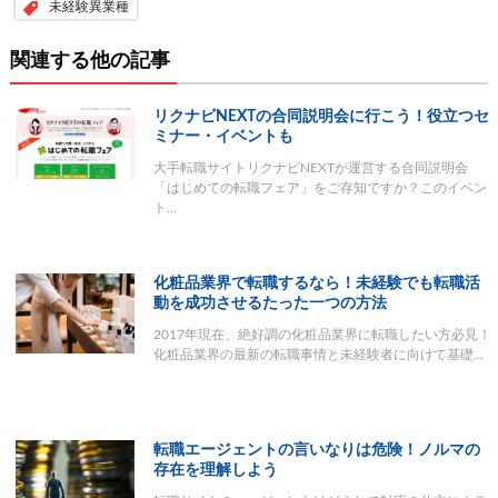
未経験異業種
関連する他の記事
リクナビNEXTの合同説明会に行こう！役立つセ
ミナー・イベントも
大手転職サイトリクナビNEXTが運営する合同説明会
「はじめての転職フェア」をご存知ですか？このイベン
ト…
化粧品業界で転職するなら！未経験でも転職活
動を成功させるたった一つの方法
2017年現在、絶好調の化粧品業界に転職したい方必見！
化粧品業界の最新の転職事情と未経験者に向けて基礎…
転職エージェントの言いなりは危険！ノルマの
存在を理解しよう