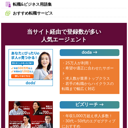
転職&ビジネス用語集
おすすめ転職サービス
当サイト経由で登録数が多い
人気エージェント
doda →
・25万人が利用！
・希望や適正に合わせたサポー
ト
・求人数が業界トップクラス
・若手の転職からハイクラスの
転職まで幅広く対応
ビズリーチ →
・年収1,000万超え求人多数！
・30代～50代のエグゼグティブ
におすすめ