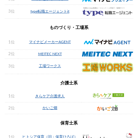
3位
type転職エージェントit
ものづくり・工場系
マイナビメーカーAGENT
1位
2位
MEITEC NEXT
工場ワークス
3位
介護士系
1位
きらケア介護求人
かいご畑
2位
保育士系
ヒトシア保育（旧：保育ひろば）
1位