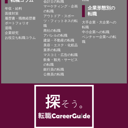
転職コラム
会計士の転職
マーケティング・企画
企業形態別の
年収・給料
の転職
面接対策
転職
アウトドア・スポー
履歴書・職務経歴書
ツ・フィットネスの転
大手企業・大企業への
ポートフォリオ
職
転職
退職
商社の転職
中小企業への転職
企業研究
アパレルの転職
ベンチャー企業への転
お役立ち転職コラム
建築・不動産の転職
職
美容・エステ・化粧品
業界の転職
マスコミ・広告の転職
飲食・観光・サービス
の転職
銀行員の転職
公務員の転職