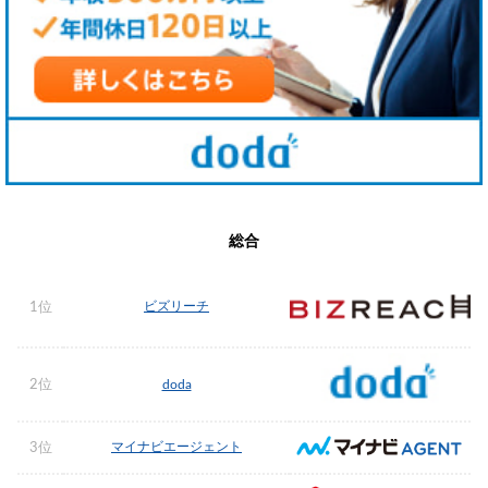
総合
ビズリーチ
1位
2位
doda
マイナビエージェント
3位