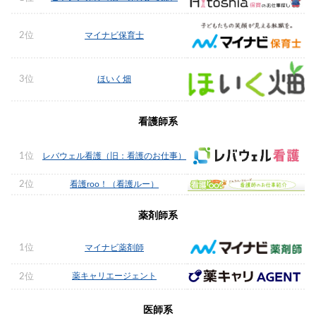
2位
マイナビ保育士
3位
ほいく畑
看護師系
1位
レバウェル看護（旧：看護のお仕事）
2位
看護roo！（看護ルー）
薬剤師系
1位
マイナビ薬剤師
薬キャリエージェント
2位
医師系