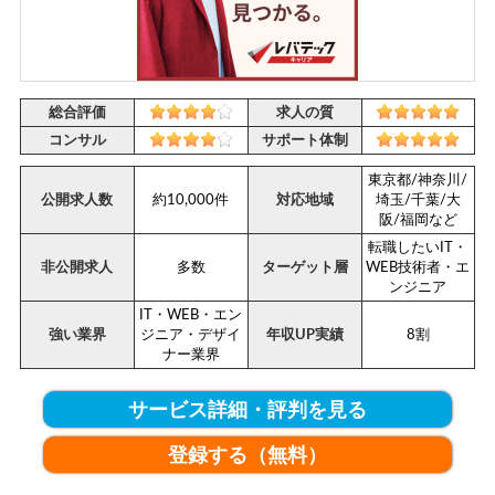
総合評価
求人の質
コンサル
サポート体制
東京都/神奈川/
公開求人数
約10,000件
対応地域
埼玉/千葉/大
阪/福岡など
転職したいIT・
非公開求人
多数
ターゲット層
WEB技術者・エ
ンジニア
IT・WEB・エン
強い業界
ジニア・デザイ
年収UP実績
8割
ナー業界
サービス詳細・評判を見る
登録する（無料）