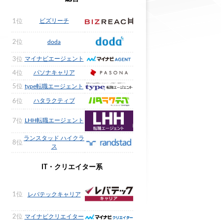
ビズリーチ
1位
2位
doda
マイナビエージェント
3位
パソナキャリア
4位
5位
type転職エージェント
ハタラクティブ
6位
LHH転職エージェント
7位
ランスタッド ハイクラ
8位
ス
IT・クリエイター系
1位
レバテックキャリア
2位
マイナビクリエイター