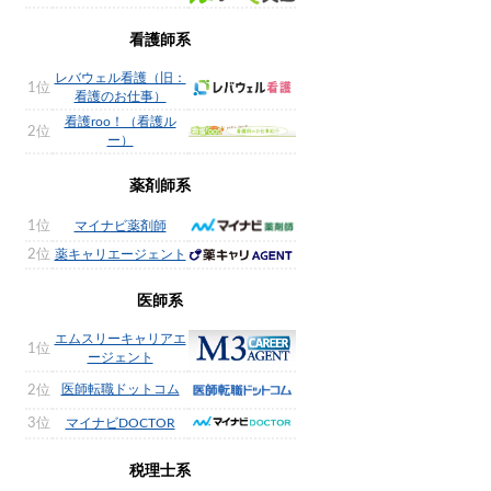
看護師系
レバウェル看護（旧：
1位
看護のお仕事）
看護roo！（看護ル
2位
ー）
薬剤師系
1位
マイナビ薬剤師
2位
薬キャリエージェント
医師系
エムスリーキャリアエ
1位
ージェント
医師転職ドットコム
2位
3位
マイナビDOCTOR
税理士系