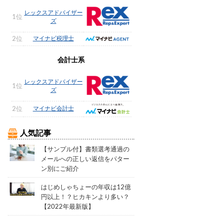
レックスアドバイザー
1位
ズ
マイナビ税理士
2位
会計士系
レックスアドバイザー
1位
ズ
マイナビ会計士
2位
人気記事
【サンプル付】書類選考通過の
メールへの正しい返信をパター
ン別にご紹介
はじめしゃちょーの年収は12億
円以上！？ヒカキンより多い？
【2022年最新版】