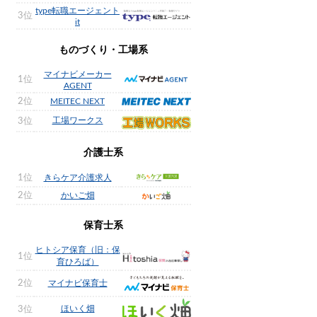
type転職エージェント
3位
it
ものづくり・工場系
マイナビメーカー
1位
AGENT
2位
MEITEC NEXT
工場ワークス
3位
介護士系
1位
きらケア介護求人
2位
かいご畑
保育士系
ヒトシア保育（旧：保
1位
育ひろば）
2位
マイナビ保育士
ほいく畑
3位