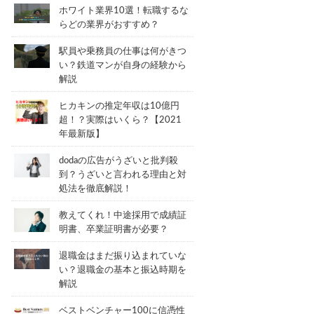
ホワイト業界10選！転職するな
らどの業界がおすすめ？
駅員や乗務員の仕事は何がきつ
い？鉄道マンが自身の経験から
解説
ヒカキンの推定年収は10億円
超！？実際はいくら？【2021
年最新版】
dodaの広告がうざいと批判殺
到？うざいと言われる理由と対
処法を徹底解説！
教えてくれ！中途採用で成績証
明書、卒業証明書が必要？
退職金はまだ振り込まれていな
い？退職金の基本と振込時期を
解説
ベストベンチャー100に信憑性