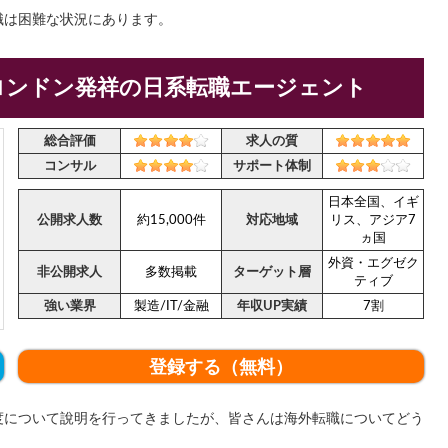
職は困難な状況にあります。
ロンドン発祥の日系転職エージェント
総合評価
求人の質
コンサル
サポート体制
日本全国、イギ
公開求人数
約15,000件
対応地域
リス、アジア7
ヵ国
外資・エグゼク
非公開求人
多数掲載
ターゲット層
ティブ
強い業界
製造/IT/金融
年収UP実績
7割
登録する（無料）
度について說明を行ってきましたが、皆さんは海外転職についてどう