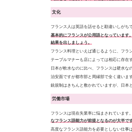
文化
フランス人は英語を話せると勘違いしがち
基本的にフランスが公用語となっています
結果を出しましょう。
フランス料理といえば通じるように、フラ
テーブルマナーも店によっては相応に存在
日本が軟水なのに比べ、フランスは硬水な
治安面ですが都市部と周縁部で全く違いま
銃規制はきちんと敷かれていますが、日本
労働市場
フランスは現在失業率に悩まされています
なフランス語能力が前提となるのが大半で
高度なフランス語能力を必要としない仕事